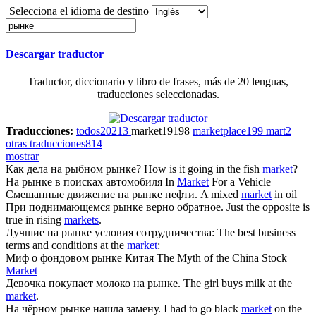
Selecciona el idioma de destino
Descargar traductor
Traductor, diccionario y libro de frases, más de 20 lenguas,
traducciones seleccionadas.
Traducciones:
todos
20213
market
19198
marketplace
199
mart
2
otras traducciones
814
mostrar
Как дела на рыбном
рынке
?
How is it going in the fish
market
?
На
рынке
в поисках автомобиля
In
Market
For a Vehicle
Смешанные движение на
рынке
нефти.
A mixed
market
in oil
При поднимающемся
рынке
верно обратное.
Just the opposite is
true in rising
markets
.
Лучшие на
рынке
условия сотрудничества:
The best business
terms and conditions at the
market
:
Миф о фондовом
рынке
Китая
The Myth of the China Stock
Market
Девочка покупает молоко на
рынке
.
The girl buys milk at the
market
.
На чёрном
рынке
нашла замену.
I had to go black
market
on the