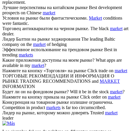
replacement.
Лучшие перспективы на китайском
рынке
Best development
prospects on Chinese
market
Условия на
рынке
были фантастическими.
Market
conditions
were fantastic.
Торговец антиквариатом на черном
рынке
.
The black
market
art
dealer.
Лидер Балтии на
рынке
хеджирования
The leading Baltic
company on the
market
of hedging
Эффективное использование на трендовом
рынке
Best in
trending
markets
Какие приложения доступны на моем
рынке
?
What apps are
available in my
market
?
Нажмите на кнопку «Торговля» на
рынке
Click trade on
market
ТОРГОВЫЕ РЕКОМЕНДАЦИИ И ИНФОРМАЦИЯ О
РЫНКЕ
TRADING RECOMMENDATIONS and
MARKET
INFORMATION
Будет ли он на фондовом
рынке
?
Will it be in the stock
market
?
Нажмите на кнопку приказа на
рынке
Click order on
market
Конкуренция на товарном
рынке
излишне ограничена.
Competition in product
markets
is far too circumscribed.
Лидер на
рынке
, которому можно доверять
Trusted
market
leader