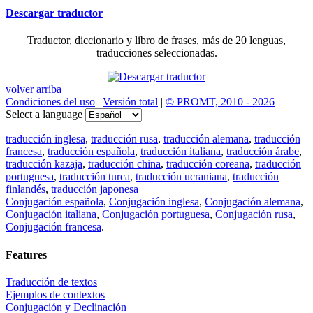
Descargar traductor
Traductor, diccionario y libro de frases, más de 20 lenguas,
traducciones seleccionadas.
volver arriba
Condiciones del uso
|
Versión total
|
© PROMT, 2010 - 2026
Select a language
traducción inglesa
,
traducción rusa
,
traducción alemana
,
traducción
francesa
,
traducción española
,
traducción italiana
,
traducción árabe
,
traducción kazaja
,
traducción china
,
traducción coreana
,
traducción
portuguesa
,
traducción turca
,
traducción ucraniana
,
traducción
finlandés
,
traducción japonesa
Conjugación española
,
Conjugación inglesa
,
Conjugación alemana
,
Conjugación italiana
,
Conjugación portuguesa
,
Conjugación rusa
,
Conjugación francesa
.
Features
Traducción de textos
Ejemplos de contextos
Conjugación y Declinación