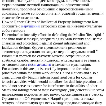
женщин, эксплуатация детского труда, вовлеченность в
формирование местной национальной общественной
политики, проблемы отношений с профессиональными
союзами, а также вопросы оплаты и условий труда, гигиены и
техники безопасности.
How to Report Claims of Intellectual Property
Infringement
Как
сообщить о
нарушении
авторских прав на интеллектуальную
собственность
Determined to intensify efforts in defending the Muslims'first “qibla”
and third holiest mosque, safeguarding its Arab identity and Islamic
character and protecting it against Zionist
infringement
and
judaization designs:
будучи преисполнена решимости
активизировать усилия по защите первой мусульманской "
киблы " и третьей по святости мечети, сохранению ее
арабской самобытности и исламского характера и ее защиты
от сионистских
посягательств
и замыслов иудаизации,
For actions in this area, it is crucially important to formulate
principles within the framework of the United Nations and also a
clear, universally binding international legal basis for counter-
terrorist activities which would not allow for dual interpretation and
would not serve as a cover for interference in the affairs of other
States and
infringement
of their sovereignty.
Для действий на этом
направлении исключительно важно сформулировать в рамках
Организации Объединенных Наций принципы, а также
четкую, обязательную для всех международно-правовую базу