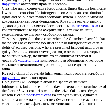
нарушение
авторских прав на Facebook
Cruz, like many conservative Republicans, thinks that the healthcare
law is an unconscionable
infringement
on Americans constitutional
rights and on our free market economic system.
Подобно многим
консервативным республиканцам, Круз считает, что закон о
здравоохранении является бессовестным
посягательством
на
конституционные права американцев, а также на нашу
экономическую систему свободного рынка.
This has happened in those cases where the Chambers have felt that
the policies have become too strict and risk
infringement
of certain
rights of accused persons, who are presumed innocent until proven
guilty.
Это произошло с теми делами, в отношении которых,
по мнению камер, политика стала слишком строгой и
чреватой
ущемлением
некоторых прав обвиняемых, которые
считаются невиновными до тех пор, пока не доказана их
вина.
Retract a claim of copyright
infringement
Как отозвать жалобу на
нарушение
авторских прав
Both groups will complain about the sphere of influence
infringement
, but at the end of the day the geographic prominence of
the former Soviet countries will be the prize.
Оба союза будут
жаловаться на
посягательства
на сферу влияния, однако в
конечном итоге на кону для них будут стоять преимущества,
связанные с географическим местоположением бывших