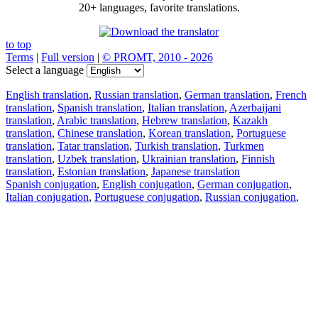
20+ languages, favorite translations.
to top
Terms
|
Full version
|
© PROMT, 2010 - 2026
Select a language
English translation
,
Russian translation
,
German translation
,
French
translation
,
Spanish translation
,
Italian translation
,
Azerbaijani
translation
,
Arabic translation
,
Hebrew translation
,
Kazakh
translation
,
Chinese translation
,
Korean translation
,
Portuguese
translation
,
Tatar translation
,
Turkish translation
,
Turkmen
translation
,
Uzbek translation
,
Ukrainian translation
,
Finnish
translation
,
Estonian translation
,
Japanese translation
Spanish conjugation
,
English conjugation
,
German conjugation
,
Italian conjugation
,
Portuguese conjugation
,
Russian conjugation
,
French conjugation
.
Features
Text Translation
Context Examples
Conjugation and Declension