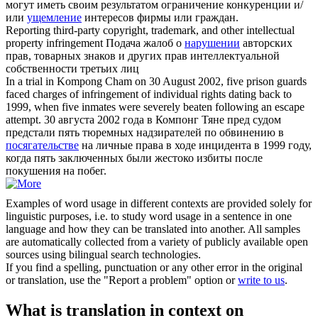
могут иметь своим результатом ограничение конкуренции и/
или
ущемление
интересов фирмы или граждан.
Reporting third-party copyright, trademark, and other intellectual
property
infringement
Подача жалоб о
нарушении
авторских
прав, товарных знаков и других прав интеллектуальной
собственности третьих лиц
In a trial in Kompong Cham on 30 August 2002, five prison guards
faced charges of
infringement
of individual rights dating back to
1999, when five inmates were severely beaten following an escape
attempt.
30 августа 2002 года в Компонг Тяне пред судом
предстали пять тюремных надзирателей по обвинению в
посягательстве
на личные права в ходе инцидента в 1999 году,
когда пять заключенных были жестоко избиты после
покушения на побег.
Examples of word usage in different contexts are provided solely for
linguistic purposes, i.e. to study word usage in a sentence in one
language and how they can be translated into another. All samples
are automatically collected from a variety of publicly available open
sources using bilingual search technologies.
If you find a spelling, punctuation or any other error in the original
or translation, use the "Report a problem" option or
write to us
.
What is translation in context on