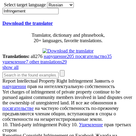
Select target language
Download the translator
Translator, dictionary and phrasebook,
20+ languages, favorite translations.
Translations:
all
276
нарушение
205
посягательство
35
ущемление
7
other translations
29
show all
Report Intellectual Property Right
Infringement
Заявить о
нарушении
прав на интеллектуальную собственность
Yet charges of
infringement
of private property continue to be
pursued against community members involved in land disputes over
the ownership of unregistered land.
И все же обвинения в
посягательстве
на частную собственность по-прежнему
предъявляются членам общин, вступающим в споры о
собственности на незарегистрированные земли.
10. Third-party
infringement
Policy
10.
Ущемление
прав третьих
сторон
Reporting Copyright
Infringement
on Facebook
Жалоба на