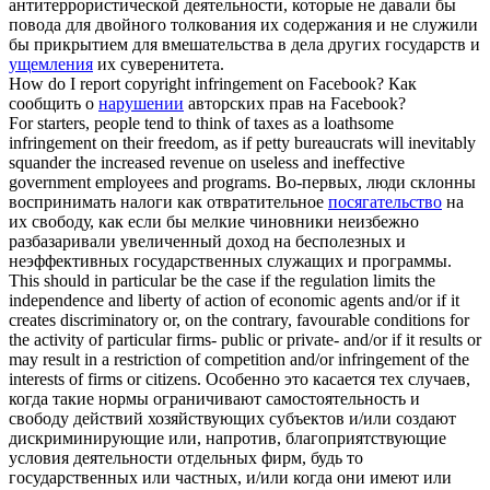
антитеррористической деятельности, которые не давали бы
повода для двойного толкования их содержания и не служили
бы прикрытием для вмешательства в дела других государств и
ущемления
их суверенитета.
How do I report copyright
infringement
on Facebook?
Как
сообщить о
нарушении
авторских прав на Facebook?
For starters, people tend to think of taxes as a loathsome
infringement
on their freedom, as if petty bureaucrats will inevitably
squander the increased revenue on useless and ineffective
government employees and programs.
Во-первых, люди склонны
воспринимать налоги как отвратительное
посягательство
на
их свободу, как если бы мелкие чиновники неизбежно
разбазаривали увеличенный доход на бесполезных и
неэффективных государственных служащих и программы.
This should in particular be the case if the regulation limits the
independence and liberty of action of economic agents and/or if it
creates discriminatory or, on the contrary, favourable conditions for
the activity of particular firms- public or private- and/or if it results or
may result in a restriction of competition and/or
infringement
of the
interests of firms or citizens.
Особенно это касается тех случаев,
когда такие нормы ограничивают самостоятельность и
свободу действий хозяйствующих субъектов и/или создают
дискриминирующие или, напротив, благоприятствующие
условия деятельности отдельных фирм, будь то
государственных или частных, и/или когда они имеют или