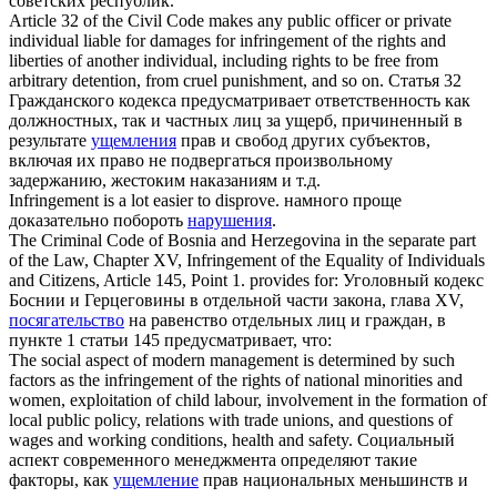
советских республик.
Article 32 of the Civil Code makes any public officer or private
individual liable for damages for
infringement
of the rights and
liberties of another individual, including rights to be free from
arbitrary detention, from cruel punishment, and so on.
Статья 32
Гражданского кодекса предусматривает ответственность как
должностных, так и частных лиц за ущерб, причиненный в
результате
ущемления
прав и свобод других субъектов,
включая их право не подвергаться произвольному
задержанию, жестоким наказаниям и т.д.
Infringement
is a lot easier to disprove.
намного проще
доказательно побороть
нарушения
.
The Criminal Code of Bosnia and Herzegovina in the separate part
of the Law, Chapter XV,
Infringement
of the Equality of Individuals
and Citizens, Article 145, Point 1. provides for:
Уголовный кодекс
Боснии и Герцеговины в отдельной части закона, глава XV,
посягательство
на равенство отдельных лиц и граждан, в
пункте 1 статьи 145 предусматривает, что:
The social aspect of modern management is determined by such
factors as the
infringement
of the rights of national minorities and
women, exploitation of child labour, involvement in the formation of
local public policy, relations with trade unions, and questions of
wages and working conditions, health and safety.
Социальный
аспект современного менеджмента определяют такие
факторы, как
ущемление
прав национальных меньшинств и