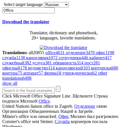
Select target language
Download the translator
Translator, dictionary and phrasebook,
20+ languages, favorite translations.
Translations:
all
20855
office
4631
отделение
3470
офис
1198
служба
1138
канцелярия
1072
сотрудники
446
кабинет
417
служебный
382
услуга
381
обязанность
314
пост
281
офисный
178
ведомство
114
канцелярский
103
конторский
80
контора
75
аппарат
57
фирма
18
учрежденческий
2
other
translations
6498
show all
Click Microsoft
Office
Signature Line.
Щелкните Строка
подписи Microsoft
Office
.
United Nations liaison
office
in Zagreb.
Отделение
связи
Организации Объединенных Наций в Загребе.
Milano's
office
was ransacked.
Офис
Милано был разгромлен.
Coroner's
office
sent Steiner.
Служба
коронеров послала
Штайнера.