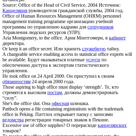
Source:
Office
of the Head of Civil Service, 2004
Источник:
Канцелярия
руководителя гражданской службы, 2004 год.
Office
of Human Resources Management (OHRM) personnel
management training programme
организацию учебной
программы по управлению кадрами для
сотрудников
Управления людских ресурсов (УЛР);
Aria Montgomery, to the
office
.
Ария Монтгомери, в
кабинет
директора.
Or keep it an
office
secret.
Или хранить
служебную
тайну.
A chargeable service enabling access to statistical
office
experts will
be available.
Будут оказываться платные
услуги
по
обеспечению доступа к экспертам статистического
управления.
He took
office
on 24 April 2000.
Он приступил к своим
обязанностям
24 апреля 2000 года.
Those aspiring to high
office
must display ‘strength’.
Те, кто
стремятся к высоким
постам
, должны демонстрировать
“силу”.
She's the
office
slut.
Она
офисная
шлюшка.
Pattloch opens a file containing registrations with the trademark
office
in Peking.
Паттлох открывает папку с записями
ведомства
регистрации товарных знаков в Пекине.
Excessive use of
office
supplies?
О перерасходе
канцелярских
товаров?