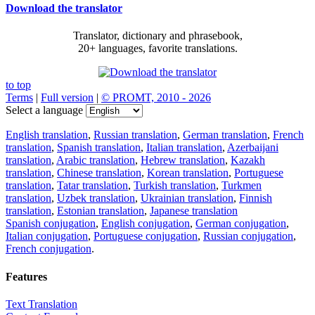
Download the translator
Translator, dictionary and phrasebook,
20+ languages, favorite translations.
to top
Terms
|
Full version
|
© PROMT, 2010 - 2026
Select a language
English translation
,
Russian translation
,
German translation
,
French
translation
,
Spanish translation
,
Italian translation
,
Azerbaijani
translation
,
Arabic translation
,
Hebrew translation
,
Kazakh
translation
,
Chinese translation
,
Korean translation
,
Portuguese
translation
,
Tatar translation
,
Turkish translation
,
Turkmen
translation
,
Uzbek translation
,
Ukrainian translation
,
Finnish
translation
,
Estonian translation
,
Japanese translation
Spanish conjugation
,
English conjugation
,
German conjugation
,
Italian conjugation
,
Portuguese conjugation
,
Russian conjugation
,
French conjugation
.
Features
Text Translation