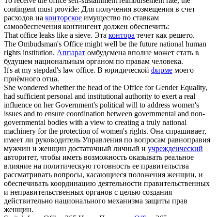
To receive the
office
self-sustainment reimbursement rate, the
contingent must provide:
Для получения возмещения в счет
расходов на
конторское
имущество по ставкам
самообеспечения контингент должен обеспечить:
That
office
leaks like a sieve.
Эта
контора
течет как решето.
The Ombudsman's
Office
might well be the future national human
rights institution.
Аппарат
омбудсмена вполне может стать в
будущем национальным органом по правам человека.
It's at my stepdad's law
office
.
В юридической
фирме
моего
приёмного отца.
She wondered whether the head of the
Office
for Gender Equality,
had sufficient personal and institutional authority to exert a real
influence on her Government's political will to address women's
issues and to ensure coordination between governmental and non-
governmental bodies with a view to creating a truly national
machinery for the protection of women's rights.
Она спрашивает,
имеет ли руководитель Управления по вопросам равноправия
мужчин и женщин достаточный личный и
учрежденческий
авторитет, чтобы иметь возможность оказывать реальное
влияние на политическую готовность ее правительства
рассматривать вопросы, касающиеся положения женщин, и
обеспечивать координацию деятельности правительственных
и неправительственных органов с целью создания
действительно национального механизма защиты прав
женщин.