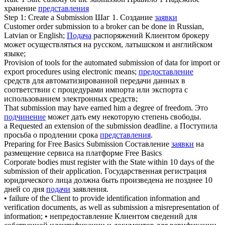
хранение
представления
Step 1: Create a
Submission
Шаг 1. Создание
заявки
Customer order
submission
to a broker can be done in Russian,
Latvian or English;
Подача
распоряжений Клиентом брокеру
может осуществляться на русском, латышском и английском
языке;
Provision of tools for the automated
submission
of data for import or
export procedures using electronic means;
предоставление
средств для автоматизированной передачи данных в
соответствии с процедурами импорта или экспорта с
использованием электронных средств;
That
submission
may have earned him a degree of freedom.
Это
подчинение
может дать ему некоторую степень свободы.
a Requested an extension of the
submission
deadline.
a Поступила
просьба о продлении срока
представления
.
Preparing for Free Basics
Submission
Составление
заявки
на
размещение сервиса на платформе Free Basics
Corporate bodies must register with the State within 10 days of the
submission
of their application.
Государственная регистрация
юридического лица должна быть произведена не позднее 10
дней со дня
подачи
заявления.
• failure of the Client to provide identification information and
verification documents, as well as
submission
a misrepresentation of
information;
• непредоставление Клиентом сведений для