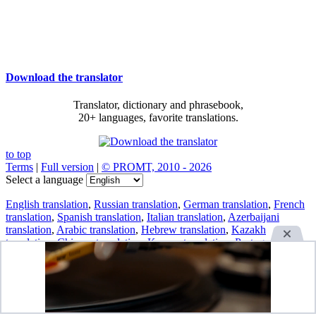
Download the translator
Translator, dictionary and phrasebook,
20+ languages, favorite translations.
to top
Terms
|
Full version
|
© PROMT, 2010 - 2026
Select a language
English translation
,
Russian translation
,
German translation
,
French
translation
,
Spanish translation
,
Italian translation
,
Azerbaijani
translation
,
Arabic translation
,
Hebrew translation
,
Kazakh
translation
,
Chinese translation
,
Korean translation
,
Portuguese
translation
,
Tatar translation
,
Turkish translation
,
Turkmen
translation
,
Uzbek translation
,
Ukrainian translation
,
Finnish
translation
,
Estonian translation
,
Japanese translation
Spanish conjugation
,
English conjugation
,
German conjugation
,
Italian conjugation
,
Portuguese conjugation
,
Russian conjugation
,