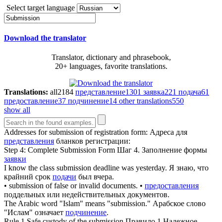
Select target language
Download the translator
Translator, dictionary and phrasebook,
20+ languages, favorite translations.
Translations:
all
2184
представление
1301
заявка
221
подача
61
предоставление
37
подчинение
14
other translations
550
show all
Addresses for
submission
of registration form:
Адреса для
представления
бланков регистрации:
Step 4: Complete
Submission
Form
Шаг 4. Заполнение формы
заявки
I know the class
submission
deadline was yesterday.
Я знаю, что
крайний срок
подачи
был вчера.
•
submission
of false or invalid documents.
•
предоставления
поддельных или недействительных документов.
The Arabic word "Islam" means "
submission
."
Арабское слово
"Ислам" означает
подчинение
.
Rule 1 Safe custody of the
submission
Правило 1 Надежное