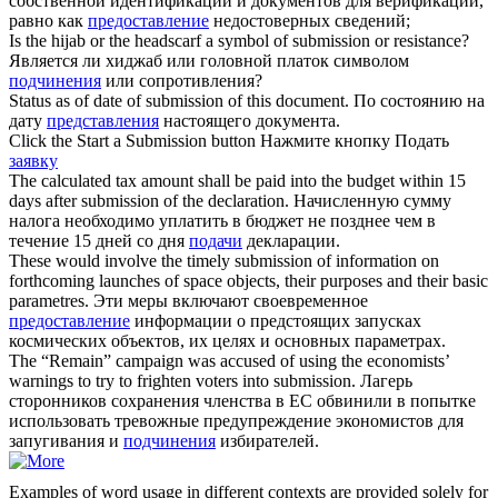
собственной идентификации и документов для верификации,
равно как
предоставление
недостоверных сведений;
Is the hijab or the headscarf a symbol of
submission
or resistance?
Является ли хиджаб или головной платок символом
подчинения
или сопротивления?
Status as of date of
submission
of this document.
По состоянию на
дату
представления
настоящего документа.
Click the Start a
Submission
button
Нажмите кнопку Подать
заявку
The calculated tax amount shall be paid into the budget within 15
days after
submission
of the declaration.
Начисленную сумму
налога необходимо уплатить в бюджет не позднее чем в
течение 15 дней со дня
подачи
декларации.
These would involve the timely
submission
of information on
forthcoming launches of space objects, their purposes and their basic
parametres.
Эти меры включают своевременное
предоставление
информации о предстоящих запусках
космических объектов, их целях и основных параметрах.
The “Remain” campaign was accused of using the economists’
warnings to try to frighten voters into
submission
.
Лагерь
сторонников сохранения членства в ЕС обвинили в попытке
использовать тревожные предупреждение экономистов для
запугивания и
подчинения
избирателей.
Examples of word usage in different contexts are provided solely for