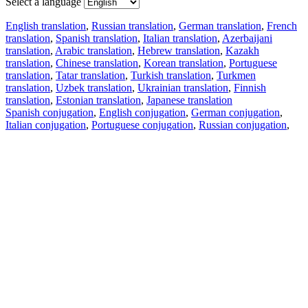
Select a language
English translation
,
Russian translation
,
German translation
,
French
translation
,
Spanish translation
,
Italian translation
,
Azerbaijani
translation
,
Arabic translation
,
Hebrew translation
,
Kazakh
translation
,
Chinese translation
,
Korean translation
,
Portuguese
translation
,
Tatar translation
,
Turkish translation
,
Turkmen
translation
,
Uzbek translation
,
Ukrainian translation
,
Finnish
translation
,
Estonian translation
,
Japanese translation
Spanish conjugation
,
English conjugation
,
German conjugation
,
Italian conjugation
,
Portuguese conjugation
,
Russian conjugation
,
French conjugation
.
Features
Text Translation
Context Examples
Conjugation and Declension
Free apps
PROMT.One for iOS
PROMT.One for Android