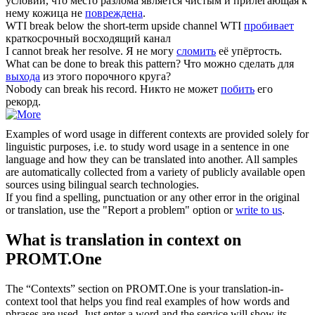
условии, что место разлома является чистым и прилегающая к
нему кожица не
повреждена
.
WTI
break
below the short-term upside channel
WTI
пробивает
краткосрочный восходящий канал
I cannot
break
her resolve.
Я не могу
сломить
её упёртость.
What can be done to
break
this pattern?
Что можно сделать для
выхода
из этого порочного круга?
Nobody can
break
his record.
Никто не может
побить
его
рекорд.
Examples of word usage in different contexts are provided solely for
linguistic purposes, i.e. to study word usage in a sentence in one
language and how they can be translated into another. All samples
are automatically collected from a variety of publicly available open
sources using bilingual search technologies.
If you find a spelling, punctuation or any other error in the original
or translation, use the "Report a problem" option or
write to us
.
What is translation in context on
PROMT.One
The “Contexts” section on PROMT.One is your translation-in-
context tool that helps you find real examples of how words and
phrases are used. Just enter a word and the service will show its