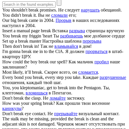
You shouldn't
break
promises.
Не следует
нарушать
обещаний.
You didn't
break
it.
Вы не
сломали
его;
Our big
break
came in 2004.
Прорыв
в наших исследованиях
наступил в 2004.
Insert a manual page
break
Вставка
разрыва
страницы вручную
You
break
my friggin 'heart
Ты
разбиваешь
мое долбаное сердце
Set up a
break
master
Настройка шаблона
перерыва
Then don't
break
in!
Так не
вламывайся
в дом!
I'm gonna
break
me in to the ClA.
Я должен
прорваться
в штаб-
квартиру ЦРУ.
How could the boy
break
our spell?
Как мальчик
пробил
наше
заклинание?
Most likely, it’ll
break
.
Скорее всего, он
сломается
.
Every bond you
break
, every step you take.
Каждые
разрушенные
отношения, каждый твой шаг.
You, you kleptomaniac, get to
break
into the Pentagon.
Ты,
клептоман,
вломишься
в Пентагон.
Don't
break
the clasp.
Не
ломайте
застежку.
How was your spring
break
?
Как прошли твои весенние
каникулы
?
Don't
break
eye contact.
Не
прерывайте
визуальный контакт.
The stalk may be missing, provided the
break
is clean and the
adjacant skin is not damaged.
Черешок может отсутствовать при