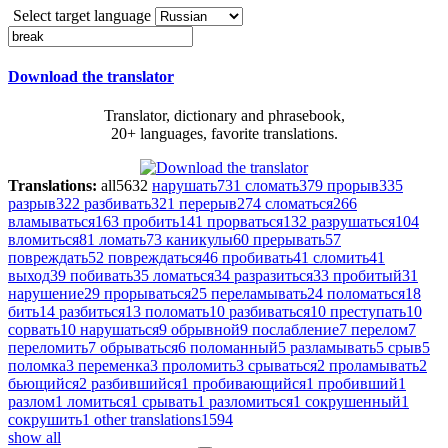
Select target language
Download the translator
Translator, dictionary and phrasebook,
20+ languages, favorite translations.
Translations:
all
5632
нарушать
731
сломать
379
прорыв
335
разрыв
322
разбивать
321
перерыв
274
сломаться
266
вламываться
163
пробить
141
прорваться
132
разрушаться
104
вломиться
81
ломать
73
каникулы
60
прерывать
57
повреждать
52
повреждаться
46
пробивать
41
сломить
41
выход
39
побивать
35
ломаться
34
разразиться
33
пробитый
31
нарушение
29
прорываться
25
переламывать
24
поломаться
18
бить
14
разбиться
13
поломать
10
разбиваться
10
преступать
10
сорвать
10
нарушаться
9
обрывной
9
послабление
7
перелом
7
переломить
7
обрываться
6
поломанный
5
разламывать
5
срыв
5
поломка
3
переменка
3
проломить
3
срываться
2
проламывать
2
бьющийся
2
разбившийся
1
пробивающийся
1
пробивший
1
разлом
1
ломиться
1
срывать
1
разломиться
1
сокрушенный
1
сокрушить
1
other translations
1594
show all