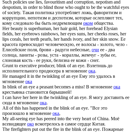
Such policies use lies, favouritism and corruption, nepotism and
despotism, in order to blind those who ought to be the watchful
eyes
of society.
Такая политика употребляет ложь, фаворитизм и
коррупцию, непотизм и деспотизм, которые ослепляют тех,
кому следовало бы быть недремлющим
оком
общества.
Her beauty is superhuman, her hair gold, her forehead Elysian
fields, her eyebrows rainbows, her
eyes
suns, her cheeks roses, her
lips corals, her teeth pearls, her hands ivory, and her skin snow.
Ее
красота превосходит человеческую, ее волосы - золото, чело -
Елисейские поля, брови - радуги небесные,
очи
ее - два
солнца, ланиты - розы, уста - кораллы, жемчуг - зубы ее,
слоновая кость - ее руки, белизна ее кожи - снег.
Grunt to executive producer, blink of an
eye
.
Взлетишь до
исполнительного продюсера в мгновение
ока
.
He managed it in the twinkling of an
eye
Ему это удалось в
мгновение
ока
In blink of an
eye
a peasant becomes a miss!
В мгновение
ока
крестьянка становится барышней!
I can have her here in the twinkling of an
eye
.
Я могу доставить ее
сюда в мгновение
ока
.
All of this has happened in the blink of an
eye
.
"Все это
произошло в мгновение
ока
,
My all-seeing
eye
has peered into the very heart of China.
Моё
всевидящее
око
всмотрелось в самое сердце Китая.
The firefighters put out the fire in the blink of an
eye
.
Пожарные