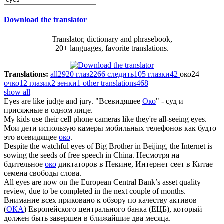
Download the translator
Translator, dictionary and phrasebook,
20+ languages, favorite translations.
Translations:
all
2920
глаз
2266
следить
105
глазки
42
око
24
очко
12
глазик
2
зенки
1
other translations
468
show all
Eyes
are like judge and jury.
"Всевидящее
Око
" - суд и
присяжные в одном лице.
My kids use their cell phone cameras like they're all-seeing
eyes
.
Мои дети использую камеры мобильных телефонов как будто
это всевидящее
око
.
Despite the watchful
eyes
of Big Brother in Beijing, the Internet is
sowing the seeds of free speech in China.
Несмотря на
бдительное
око
диктаторов в Пекине, Интернет сеет в Китае
семена свободы слова.
All
eyes
are now on the European Central Bank’s asset quality
review, due to be completed in the next couple of months.
Внимание всех приковано к обзору по качеству активов
(
ОКА
) Европейского центрального банка (ЕЦБ), который
должен быть завершен в ближайшие два месяца.