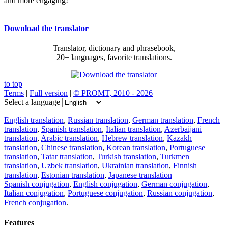
and more engaging!
Download the translator
Translator, dictionary and phrasebook,
20+ languages, favorite translations.
to top
Terms
|
Full version
|
© PROMT, 2010 - 2026
Select a language
English translation
,
Russian translation
,
German translation
,
French
translation
,
Spanish translation
,
Italian translation
,
Azerbaijani
translation
,
Arabic translation
,
Hebrew translation
,
Kazakh
translation
,
Chinese translation
,
Korean translation
,
Portuguese
translation
,
Tatar translation
,
Turkish translation
,
Turkmen
translation
,
Uzbek translation
,
Ukrainian translation
,
Finnish
translation
,
Estonian translation
,
Japanese translation
Spanish conjugation
,
English conjugation
,
German conjugation
,
Italian conjugation
,
Portuguese conjugation
,
Russian conjugation
,
French conjugation
.
Features