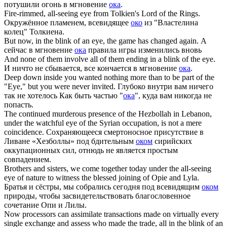
потушили огонь в мгновение
ока
.
Fire-rimmed, all-seeing
eye
from Tolkien's Lord of the Rings.
Окружённое пламенем, всевидящее
око
из "Властелина
колец" Толкиена.
But now, in the blink of an
eye
, the game has changed again.
А
сейчас в мгновение
ока
правила игры изменились вновь
And none of them involve all of them ending in a blink of the
eye
.
И ничто не сбывается, все кончается в мгновение
ока
.
Deep down inside you wanted nothing more than to be part of the
"
Eye
," but you were never invited.
Глубоко внутри вам ничего
так не хотелось Как быть частью "
ока
", куда вам никогда не
попасть.
The continued murderous presence of the Hezbollah in Lebanon,
under the watchful
eye
of the Syrian occupation, is not a mere
coincidence.
Сохраняющееся смертоносное присутствие в
Ливане «Хезболлы» под бдительным
оком
сирийских
оккупационных сил, отнюдь не является простым
совпадением.
Brothers and sisters, we come together today under the all-seeing
eye
of nature to witness the blessed joining of Opie and Lyla.
Братья и сёстры, мы собрались сегодня под всевидящим
оком
природы, чтобы засвидетельствовать благословенное
сочетание Опи и Лилы.
Now processors can assimilate transactions made on virtually every
single exchange and assess who made the trade, all in the blink of an