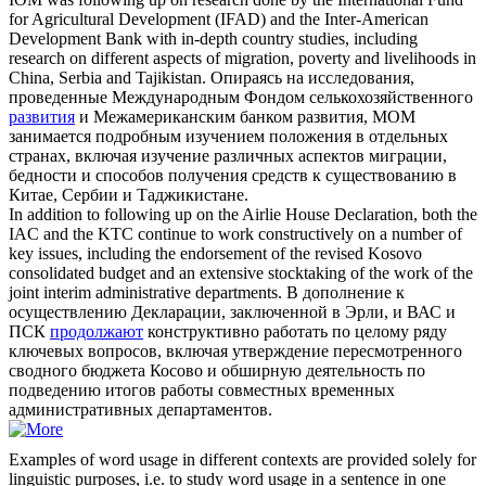
for Agricultural Development (IFAD) and the Inter-American
Development Bank with in-depth country studies, including
research on different aspects of migration, poverty and livelihoods in
China, Serbia and Tajikistan.
Опираясь на исследования,
проведенные Международным Фондом селькохозяйственного
развития
и Межамериканским банком развития, МОМ
занимается подробным изучением положения в отдельных
странах, включая изучение различных аспектов миграции,
бедности и способов получения средств к существованию в
Китае, Сербии и Таджикистане.
In addition to
following up
on the Airlie House Declaration, both the
IAC and the KTC continue to work constructively on a number of
key issues, including the endorsement of the revised Kosovo
consolidated budget and an extensive stocktaking of the work of the
joint interim administrative departments.
В дополнение к
осуществлению Декларации, заключенной в Эрли, и ВАС и
ПСК
продолжают
конструктивно работать по целому ряду
ключевых вопросов, включая утверждение пересмотренного
сводного бюджета Косово и обширную деятельность по
подведению итогов работы совместных временных
административных департаментов.
Examples of word usage in different contexts are provided solely for
linguistic purposes, i.e. to study word usage in a sentence in one