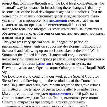
project that
following through
with the local level competencies, the
“natural” way to advance in introducing these changes is that they
become part of the local development agenda and policies.
Тем не
менее при описании основных целей и задач проекта было
указано, что в процессе их
выполнения
вместе с местными
компетентными органами " естественный " способ
последовательного внедрения этих изменений заключается в
обеспечении того, чтобы они стали частью местных программ
и политики развития.
This year was very special because it began the period of
implementing agreements on supporting developments throughout
the world and
following up
on decisions taken at the 2005 World
Summit at the United Nations.
Нынешний год — особый,
поскольку он начинает период реализации договоренностей о
поддержке процесса
развития
в мире, достигнутых на
Всемирном саммите Организации Объединенных Наций 2005
ода.
We look forward to continuing our work at the Special Court for
Sierra Leone,
following up
on the resolutions of the Council to
establish justice and bring closure with regard to the grave crimes
committed on the territory of Sierra Leone after November 1996.
Мы с нетерпением ожидаем
продолжения
своей работы в
Специальном суде для Сьерра-Леоне, выполняя резолюции
Совета и отправляя правосудие, а также добиваясь
справедливости в отношении тяжких преступлений,