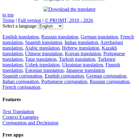
to top
Terms
|
Full version
|
© PROMT, 2010 - 2026
Select a language
English translation
,
Russian translation
,
German translation
,
French
translation
,
Spanish translation
,
Italian translation
,
Azerbaijani
translation
,
Arabic translation
,
Hebrew translation
,
Kazakh
translation
,
Chinese translation
,
Korean translation
,
Portuguese
translation
,
Tatar translation
,
Turkish translation
,
Turkmen
translation
,
Uzbek translation
,
Ukrainian translation
,
Finnish
translation
,
Estonian translation
,
Japanese translation
Spanish conjugation
,
English conjugation
,
German conjugation
,
Italian conjugation
,
Portuguese conjugation
,
Russian conjugation
,
French conjugation
.
Features
Text Translation
Context Examples
Conjugation and Declension
Free apps