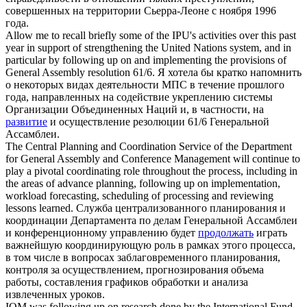
совершенных на территории Сьерра-Леоне с ноября 1996
года.
Allow me to recall briefly some of the IPU's activities over this past
year in support of strengthening the United Nations system, and in
particular by
following up
on and implementing the provisions of
General Assembly resolution 61/6.
Я хотела бы кратко напомнить
о некоторых видах деятельности МПС в течение прошлого
года, направленных на содействие укреплению системы
Организации Объединенных Наций и, в частности, на
развитие
и осуществление резолюции 61/6 Генеральной
Ассамблеи.
The Central Planning and Coordination Service of the Department
for General Assembly and Conference Management will continue to
play a pivotal coordinating role throughout the process, including in
the areas of advance planning,
following up
on implementation,
workload forecasting, scheduling of processing and reviewing
lessons learned.
Служба централизованного планирования и
координации Департамента по делам Генеральной Ассамблеи
и конференционному управлению будет
продолжать
играть
важнейшую координирующую роль в рамках этого процесса,
в том числе в вопросах заблаговременного планирования,
контроля за осуществлением, прогнозирования объема
работы, составления графиков обработки и анализа
извлеченных уроков.
IOM was
following up
on research done by the International Fund