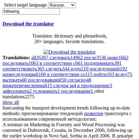
Select target language
Download the translator
Translator, dictionary and phrasebook,
20+ languages, favorite translations.
Translations:
all
26307
следовать
14962
после
3536
ниже
1662
последовать
1063
в соответствии с
661
поддерживать
391
соответствовать
365
следить
344
идти
210
последующий
192
нижеследующий
169
в соответствии со
115
пойти
103
вслед
75
вытекать
60
последовавший
50
согласно
48
нижеперечисленный
15
следом за
4
в продолжение
3
зафолловить
2
услеживать
1
последование
1
other
translations
2275
show all
forecasting the transport development trends
following up
-to-date
methods;
прогнозирование тенденций
развития
транспорта с
использованием современной методологии;
A seminar on Marketing in Forestry and Wood Processing was
convened in Dubrovnik, Croatia, in December 2006,
following up
the earlier workshop in Novi Sad, Serbia in April 2006.
В декабре