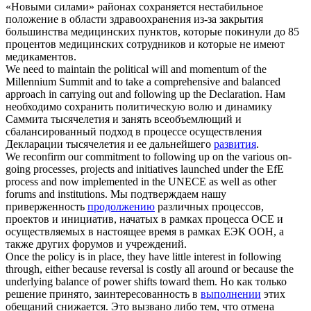
«Новыми силами» районах сохраняется нестабильное
положение в области здравоохранения из-за закрытия
большинства медицинских пунктов, которые покинули до 85
процентов медицинских сотрудников и которые не имеют
медикаментов.
We need to maintain the political will and momentum of the
Millennium Summit and to take a comprehensive and balanced
approach in carrying out and
following up
the Declaration.
Нам
необходимо сохранить политическую волю и динамику
Саммита тысячелетия и занять всеобъемлющий и
сбалансированный подход в процессе осуществления
Декларации тысячелетия и ее дальнейшего
развития
.
We reconfirm our commitment to
following up
on the various on-
going processes, projects and initiatives launched under the EfE
process and now implemented in the UNECE as well as other
forums and institutions.
Мы подтверждаем нашу
приверженность
продолжению
различных процессов,
проектов и инициатив, начатых в рамках процесса ОСЕ и
осуществляемых в настоящее время в рамках ЕЭК ООН, а
также других форумов и учреждений.
Once the policy is in place, they have little interest in
following
through
, either because reversal is costly all around or because the
underlying balance of power shifts toward them.
Но как только
решение принято, заинтересованность в
выполнении
этих
обещаний снижается. Это вызвано либо тем, что отмена