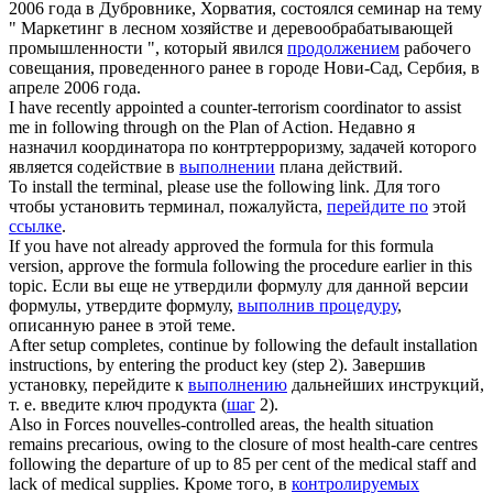
2006 года в Дубровнике, Хорватия, состоялся семинар на тему
" Маркетинг в лесном хозяйстве и деревообрабатывающей
промышленности ", который явился
продолжением
рабочего
совещания, проведенного ранее в городе Нови-Сад, Сербия, в
апреле 2006 года.
I have recently appointed a counter-terrorism coordinator to assist
me in
following through
on the Plan of Action.
Недавно я
назначил координатора по контртерроризму, задачей которого
является содействие в
выполнении
плана действий.
To install the terminal, please use the
following link
.
Для того
чтобы установить терминал, пожалуйста,
перейдите по
этой
ссылке
.
If you have not already approved the formula for this formula
version, approve the formula
following
the
procedure
earlier in this
topic.
Если вы еще не утвердили формулу для данной версии
формулы, утвердите формулу,
выполнив процедуру
,
описанную ранее в этой теме.
After setup completes, continue by
following
the default installation
instructions, by entering the product key (
step
2).
Завершив
установку, перейдите к
выполнению
дальнейших инструкций,
т. е. введите ключ продукта (
шаг
2).
Also in Forces nouvelles-controlled areas, the health situation
remains precarious, owing to the closure of most health-care centres
following
the departure of
up
to 85 per cent of the medical staff and
lack of medical supplies.
Кроме того, в
контролируемых