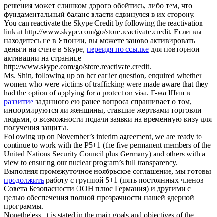
решения может слишком дорого обойтись, либо тем, что
фундаментальный баланс власти сдвинулся в их сторону.
You can reactivate the Skype Credit by
following
the reactivation
link
at http://www.skype.com/go/store.reactivate.credit.
Если вы
находитесь не в Японии, вы можете заново активировать
деньги на счете в Skype,
перейдя по ссылке
для повторной
активации на странице
http://www.skype.com/go/store.reactivate.credit.
Ms. Shin,
following up
on her earlier question, enquired whether
women who were victims of trafficking were made aware that they
had the option of applying for a protection visa.
Г-жа Шин в
развитие
заданного ею ранее вопроса спрашивает о том,
информируются ли женщины, ставшие жертвами торговли
людьми, о возможности подачи заявки на временную визу для
получения защиты.
Following up
on November’s interim agreement, we are ready to
continue to work with the P5+1 (the five permanent members of the
United Nations Security Council plus Germany) and others with a
view to ensuring our nuclear program’s full transparency.
Выполняя промежуточное ноябрьское соглашение, мы готовы
продолжить
работу с группой 5+1 (пять постоянных членов
Совета Безопасности ООН плюс Германия) и другими с
целью обеспечения полной прозрачности нашей ядерной
программы.
Nonetheless, it is stated in the main goals and objectives of the