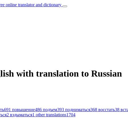
ree online translator and dictionary
lish with translation to Russian
ть
691
повышение
486
подъем
393
подниматься
368
восстать
38
вст
ься
2
вздыматься
1
other translations
1704