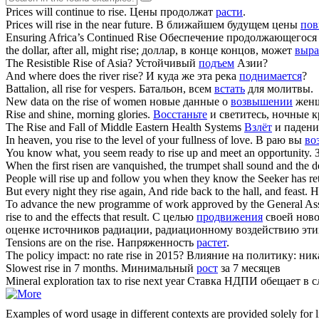
Prices will continue to
rise
.
Цены продолжат
расти
.
Prices will
rise
in the near future.
В ближайшем будущем цены
пов
Ensuring Africa’s Continued
Rise
Обеспечение продолжающегос
the dollar, after all, might
rise
;
доллар, в конце концов, может
выра
The Resistible
Rise
of Asia?
Устойчивый
подъем
Азии?
And where does the river
rise
?
И куда же эта река
поднимается
?
Battalion, all
rise
for vespers.
Батальон, всем
встать
для молитвы.
New data on the
rise
of women
новые данные о
возвышении
жен
Rise
and shine, morning glories.
Восстаньте
и светитесь, ночные 
The
Rise
and Fall of Middle Eastern Health Systems
Взлёт
и падени
In heaven, you
rise
to the level of your fullness of love.
В раю вы
во
You know what, you seem ready to
rise
up and meet an opportunity.
When the first risen are vanquished, the trumpet shall sound and the 
People will
rise
up and follow you when they know the Seeker has re
But every night they
rise
again, And ride back to the hall, and feast.
Н
To advance the new programme of work approved by the General Assemb
rise
to and the effects that result.
С целью
продвижения
своей ново
оценке источников радиации, радиационному воздействию этих
Tensions are on the
rise
.
Напряженность
растет
.
The policy impact: no rate
rise
in 2015?
Влияние на политику: ни
Slowest
rise
in 7 months.
Минимальный
рост
за 7 месяцев
Mineral exploration tax to
rise
next year
Ставка НДПИ обещает в 
Examples of word usage in different contexts are provided solely for l