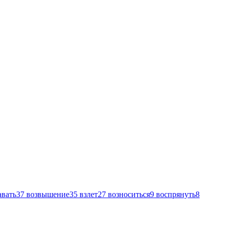
авать
37
возвышение
35
взлет
27
возноситься
9
воспрянуть
8