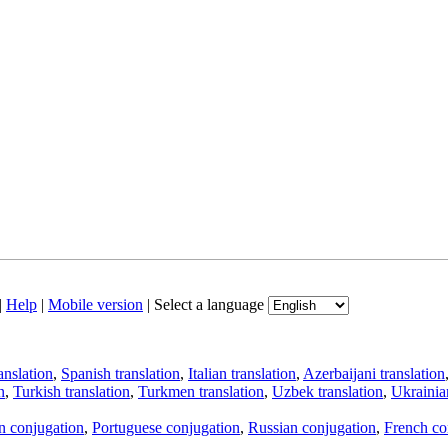
|
Help
|
Mobile version
|
Select a language
anslation
,
Spanish translation
,
Italian translation
,
Azerbaijani translation
n
,
Turkish translation
,
Turkmen translation
,
Uzbek translation
,
Ukrainian
an conjugation
,
Portuguese conjugation
,
Russian conjugation
,
French co