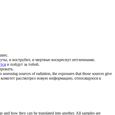
шанс.
уты, и вострубит, и мертвые воскреснут нетленными.
тся
и пойдут за тобой.
ировать.
ssessing sources of radiation, the exposures that those sources give
 комитет рассмотрел новую информацию, относящуюся к
ge and how they can be translated into another. All samples are