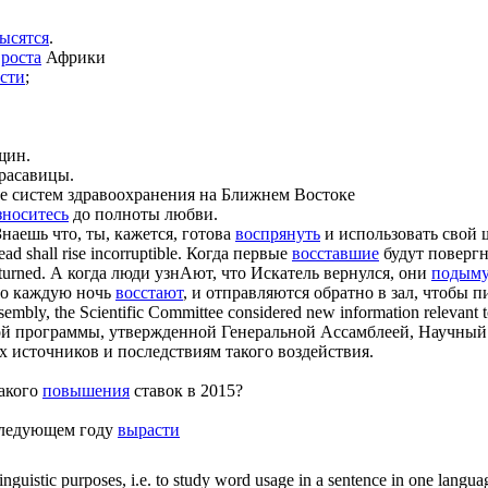
ысятся
.
я
роста
Африки
сти
;
щин.
красавицы.
е систем здравоохранения на Ближнем Востоке
зноситесь
до полноты любви.
Знаешь что, ты, кажется, готова
воспрянуть
и использовать свой 
dead shall
rise
incorruptible.
Когда первые
восставшие
будут повергн
turned.
А когда люди узнАют, что Искатель вернулся, они
подыму
о каждую ночь
восстают
, и отправляются обратно в зал, чтобы п
ly, the Scientific Committee considered new information relevant to a
й программы, утвержденной Генеральной Ассамблеей, Научный
 источников и последствиям такого воздействия.
какого
повышения
ставок в 2015?
следующем году
вырасти
inguistic purposes, i.e. to study word usage in a sentence in one langua