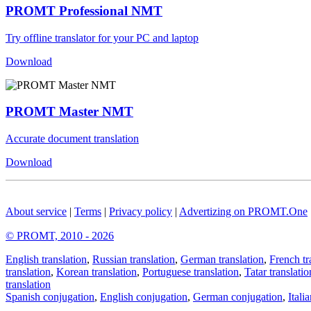
PROMT Professional NMT
Try offline translator for your PC and laptop
Download
PROMT Master NMT
Accurate document translation
Download
About service
|
Terms
|
Privacy policy
|
Advertizing on PROMT.One
© PROMT, 2010 - 2026
English translation
,
Russian translation
,
German translation
,
French tr
translation
,
Korean translation
,
Portuguese translation
,
Tatar translatio
translation
Spanish conjugation
,
English conjugation
,
German conjugation
,
Itali