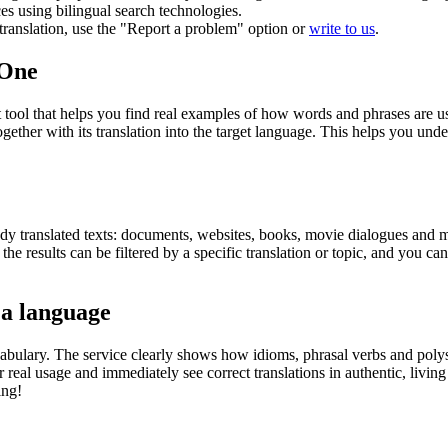
ces using bilingual search technologies.
r translation, use the "Report a problem" option or
write to us
.
.One
ol that helps you find real examples of how words and phrases are used
gether with its translation into the target language. This helps you un
eady translated texts: documents, websites, books, movie dialogues and m
he results can be filtered by a specific translation or topic, and you c
 a language
abulary. The service clearly shows how idioms, phrasal verbs and polys
real usage and immediately see correct translations in authentic, livin
ing!