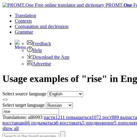
PROMT.
One
F
Translation
Contexts
Conjugation
and declension
Grammar
Feedback
Help
Download the App
Advertise
Usage examples of "rise" in Eng
Select source language
<>
Select target language
Translations:
all
6993
расти
1211
повышаться
1072
рост
889
выраста
восставший
6
подыматься
6
восставать
5
продвижение
5
пополнят
show all