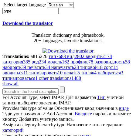
Select target language
Download the translator
Translator, dictionary and phrasebook,
20+ languages, favorite translations.
Translations:
all
15226
тип
7683
вид
2802
вводить
2174
категория
385
род
234
модель
162
профиль
78
разновидность
58
набирать
39
печатать
34
напечатать
23
типовой
18
сорт
14
вводиться
11
типизировать
10
печать
5
типаж
4
набираться
3
типизироваться
1
other translations
1488
show all
For Account
Type
, select IMAP.
Для параметра
Тип
учетной
записи выберите значение IMAP.
Provides this
type
of value
Обеспечивает ввод значения в
виде
Type
your password > Add Account.
Введите
пароль и нажмите
кнопку Добавить учетную запись.
Assign a category hierarchy
type
Назначение типа иерархии
категорий
They're
Type
I errors.
Ошибки первого
рода
.