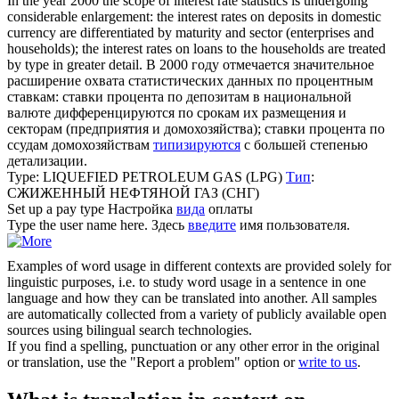
In the year 2000 the scope of interest rate statistics is undergoing
considerable enlargement: the interest rates on deposits in domestic
currency are differentiated by maturity and sector (enterprises and
households); the interest rates on loans to the households are treated
by
type
in greater detail.
В 2000 году отмечается значительное
расширение охвата статистических данных по процентным
ставкам: ставки процента по депозитам в национальной
валюте дифференцируются по срокам их размещения и
секторам (предприятия и домохозяйства); ставки процента по
ссудам домохозяйствам
типизируются
с большей степенью
детализации.
Type
: LIQUEFIED PETROLEUM GAS (LPG)
Тип
:
СЖИЖЕННЫЙ НЕФТЯНОЙ ГАЗ (СНГ)
Set up a pay
type
Настройка
вида
оплаты
Type
the user name here.
Здесь
введите
имя пользователя.
Examples of word usage in different contexts are provided solely for
linguistic purposes, i.e. to study word usage in a sentence in one
language and how they can be translated into another. All samples
are automatically collected from a variety of publicly available open
sources using bilingual search technologies.
If you find a spelling, punctuation or any other error in the original
or translation, use the "Report a problem" option or
write to us
.