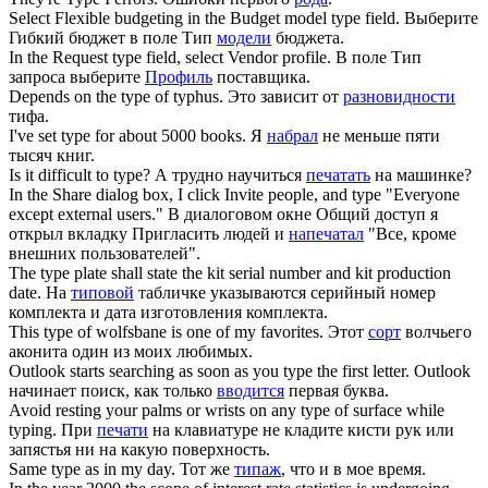
Select Flexible budgeting in the Budget model
type
field.
Выберите
Гибкий бюджет в поле Тип
модели
бюджета.
In the Request
type
field, select Vendor profile.
В поле Тип
запроса выберите
Профиль
поставщика.
Depends on the
type
of typhus.
Это зависит от
разновидности
тифа.
I've set
type
for about 5000 books.
Я
набрал
не меньше пяти
тысяч книг.
Is it difficult to
type
?
А трудно научиться
печатать
на машинке?
In the Share dialog box, I click Invite people, and
type
"Everyone
except external users."
В диалоговом окне Общий доступ я
открыл вкладку Пригласить людей и
напечатал
"Все, кроме
внешних пользователей".
The
type
plate shall state the kit serial number and kit production
date.
На
типовой
табличке указываются серийный номер
комплекта и дата изготовления комплекта.
This
type
of wolfsbane is one of my favorites.
Этот
сорт
волчьего
аконита один из моих любимых.
Outlook starts searching as soon as you
type
the first letter.
Outlook
начинает поиск, как только
вводится
первая буква.
Avoid resting your palms or wrists on any
type
of surface while
typing.
При
печати
на клавиатуре не кладите кисти рук или
запястья ни на какую поверхность.
Same
type
as in my day.
Тот же
типаж
, что и в мое время.