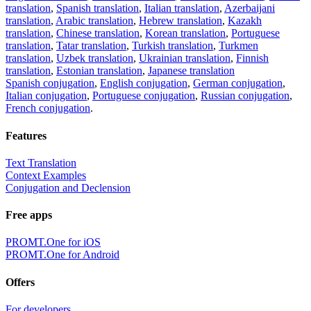
translation
,
Spanish translation
,
Italian translation
,
Azerbaijani
translation
,
Arabic translation
,
Hebrew translation
,
Kazakh
translation
,
Chinese translation
,
Korean translation
,
Portuguese
translation
,
Tatar translation
,
Turkish translation
,
Turkmen
translation
,
Uzbek translation
,
Ukrainian translation
,
Finnish
translation
,
Estonian translation
,
Japanese translation
Spanish conjugation
,
English conjugation
,
German conjugation
,
Italian conjugation
,
Portuguese conjugation
,
Russian conjugation
,
French conjugation
.
Features
Text Translation
Context Examples
Conjugation and Declension
Free apps
PROMT.One for iOS
PROMT.One for Android
Offers
For developers