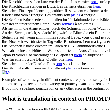
Die Kirschbäume
stehen
kurz vor der
Blüte
.
Les cerisiers
sont
sur le p
Die Kirschbäume standen in
Blüte
.
Les cerisiers étaient en
fleur
.
Sie
stehen
Finanzproblemen gegenüber.
Ils se voient confrontés à des 
Kinder sind
voller
Energie.
Les enfants sont
pleins
d'énergie.
Die Schönen Künste erlebten in Italien im 15. Jahrhundert eine
Blüte
.
Wir
stehen
unter seinem Befehl.
Nous
sommes
à ses ordres.
Als sie ihn in die Arme schloss, brach der Schmerz mit
voller
Wucht üb
An den Zweig zurück, so dacht’ ich, wär’ die
Blüte
, die ein Falter nur
Stehen
Sie auf, wenn ich mit Ihnen spreche!
Levez-vous quand je vou
Ihre Hochzeit war für sie ein Tag
voller
Emotionen.
Leur mariage a é
Die Schönen Künste erlebten im Italien des 15. Jahrhunderts eine
Blü
Wir sahen eine alte Hütte am Waldesrand
stehen
.
Nous vîmes une vieil
Japan ist
voller
Überraschungen!
Le Japon est
plein
de surprises !
Was für eine hübsche
Blüte
.
Quelle jolie
fleur
.
Sie
stehen
unter der Dusche.
Elles
sont
sous la douche.
Die Stadt ist
voller
Touristen.
La ville est
pleine
de touristes.
Examples of word usage in different contexts are provided solely for l
automatically collected from a variety of publicly available open sour
If you find a spelling, punctuation or any other error in the original o
What is translation in context on PROMT
The “Contexts” section on PROMT.One is your translation-in-context to