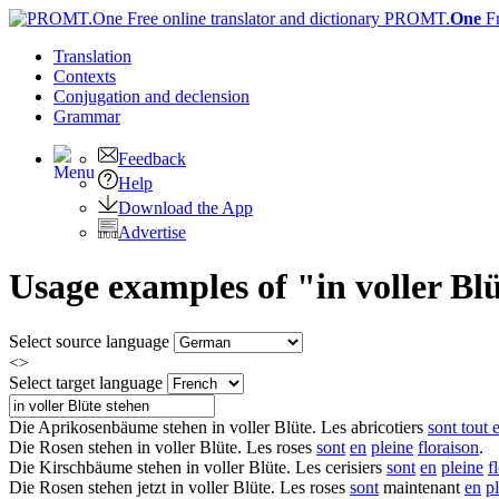
PROMT.
One
F
Translation
Contexts
Conjugation
and declension
Grammar
Feedback
Help
Download the App
Advertise
Usage examples of "in voller Bl
Select source language
<>
Select target language
Die Aprikosenbäume
stehen in voller Blüte
.
Les abricotiers
sont tout 
Die Rosen
stehen
in voller Blüte
.
Les roses
sont
en
pleine
floraison
.
Die Kirschbäume
stehen
in voller Blüte
.
Les cerisiers
sont
en
pleine
f
Die Rosen
stehen
jetzt
in voller Blüte
.
Les roses
sont
maintenant
en
p