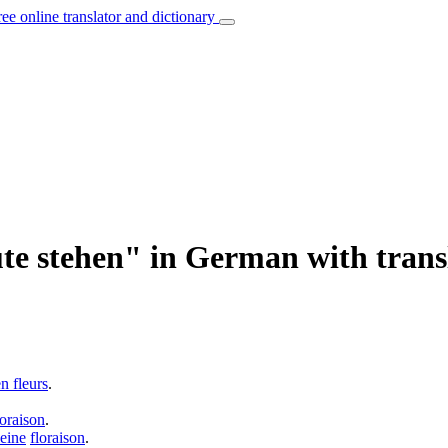
ree online translator and dictionary
üte stehen" in German with trans
en fleurs
.
loraison
.
leine
floraison
.