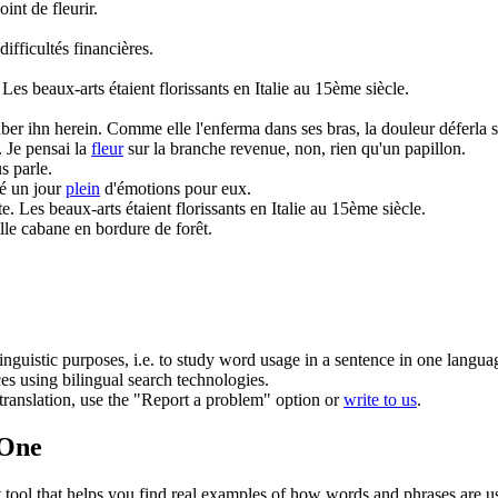
oint de fleurir.
difficultés financières.
Les beaux-arts étaient florissants en Italie au 15ème siècle.
er ihn herein.
Comme elle l'enferma dans ses bras, la douleur déferla s
.
Je pensai la
fleur
sur la branche revenue, non, rien qu'un papillon.
s parle.
té un jour
plein
d'émotions pour eux.
te
.
Les beaux-arts étaient florissants en Italie au 15ème siècle.
le cabane en bordure de forêt.
inguistic purposes, i.e. to study word usage in a sentence in one langua
ces using bilingual search technologies.
r translation, use the "Report a problem" option or
write to us
.
.One
ol that helps you find real examples of how words and phrases are used