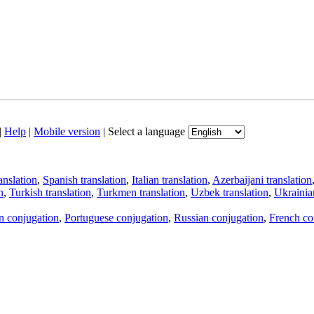
|
Help
|
Mobile version
|
Select a language
anslation
,
Spanish translation
,
Italian translation
,
Azerbaijani translation
n
,
Turkish translation
,
Turkmen translation
,
Uzbek translation
,
Ukrainian
an conjugation
,
Portuguese conjugation
,
Russian conjugation
,
French co