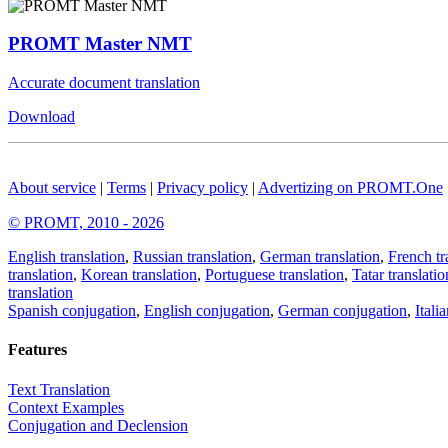
PROMT Master NMT
Accurate document translation
Download
About service
|
Terms
|
Privacy policy
|
Advertizing on PROMT.One
© PROMT, 2010 - 2026
English translation
,
Russian translation
,
German translation
,
French tr
translation
,
Korean translation
,
Portuguese translation
,
Tatar translatio
translation
Spanish conjugation
,
English conjugation
,
German conjugation
,
Itali
Features
Text Translation
Context Examples
Conjugation and Declension