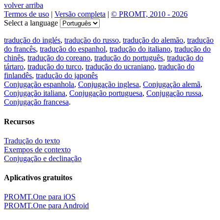
volver arriba
Termos de uso
|
Versão completa
|
© PROMT, 2010 - 2026
Select a language
tradução do inglés
,
tradução do russo
,
tradução do alemão
,
tradução
do francês
,
tradução do espanhol
,
tradução do italiano
,
tradução do
chinês
,
tradução do coreano
,
tradução do português
,
tradução do
tártaro
,
tradução do turco
,
tradução do ucraniano
,
tradução do
finlandês
,
tradução do japonês
Conjugação espanhola
,
Conjugação inglesa
,
Conjugação alemã
,
Conjugação italiana
,
Conjugação portuguesa
,
Conjugação russa
,
Conjugação francesa
.
Recursos
Tradução do texto
Exempos de contexto
Conjugação e declinação
Aplicativos gratuitos
PROMT.One para iOS
PROMT.One para Android