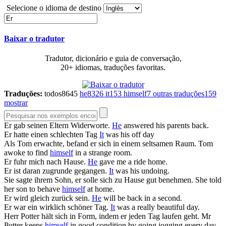
Selecione o idioma de destino
Baixar o tradutor
Tradutor, dicionário e guia de conversação,
20+ idiomas, traduções favoritas.
Traduções:
todos
8645
he
8326
it
153
himself
7
outras traduções
159
mostrar
Er
gab seinen Eltern Widerworte.
He
answered his parents back.
Er
hatte einen schlechten Tag
It
was his off day
Als Tom erwachte, befand
er
sich in einem seltsamen Raum.
Tom
awoke to find
himself
in a strange room.
Er
fuhr mich nach Hause.
He
gave me a ride home.
Er
ist daran zugrunde gegangen.
It
was his undoing.
Sie sagte ihrem Sohn,
er
solle sich zu Hause gut benehmen.
She told
her son to behave
himself
at home.
Er
wird gleich zurück sein.
He
will be back in a second.
Er
war ein wirklich schöner Tag.
It
was a really beautiful day.
Herr Potter hält sich in Form, indem
er
jeden Tag laufen geht.
Mr
Potter keeps
himself
in good condition by going jogging every day.