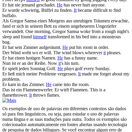
Er
hat nie jemand geschadet.
He
has never hurt anyone.
Er
wurde schwierig, Büffel zu finden.
It
became difficult to find
buffalo.
Als Gregor Samsa eines Morgens aus unruhigen Träumen erwachte,
fand
er
sich in seinem Bett zu einem ungeheueren Ungeziefer
verwandelt.
One morning, Gregor Samsa woke from a rough night's
sleep and found
himself
transformed in his bed into a monstrous
bug.
Er
hat sein Zimmer aufgeräumt.
He
put his room in order.
Der Wind weht wo
er
will.
The wind blows wherever
it
pleases.
Er
hat einen lustigen Namen.
He
has a funny name.
Nun ist
er
an der Reihe.
Now
it
's his turn.
Er
spielt jeden Sonntag Golf.
He
plays golf every Sunday.
Er
ließ mich meine Probleme vergessen.
It
made me forget about my
problems.
Er
kam in das Zimmer.
He
came into the room.
Das ist ein Flammenwerfer.
Er
wirft Flammen.
This is a
flamethrower.
It
throws flames.
Os exemplos de uso de palavras em diferentes contextos são dados
só para fins linguísticos, ou seja, para estudar o uso de palavras
numa língua e as suas traduções para outra. Todos os exemplos são
colecionados automaticamente em fontes abertas usando tecnologia
de pesquisa de dados bilíngues. Se você encontrar algum erro de