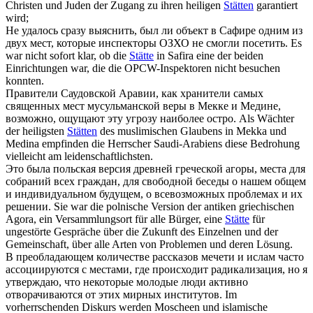
Christen und Juden der Zugang zu ihren heiligen
Stätten
garantiert
wird;
Не удалось сразу выяснить, был ли объект в Сафире одним из
двух
мест
, которые инспекторы ОЗХО не смогли посетить.
Es
war nicht sofort klar, ob die
Stätte
in Safira eine der beiden
Einrichtungen war, die die OPCW-Inspektoren nicht besuchen
konnten.
Правители Саудовской Аравии, как хранители самых
священных
мест
мусульманской веры в Мекке и Медине,
возможно, ощущают эту угрозу наиболее остро.
Als Wächter
der heiligsten
Stätten
des muslimischen Glaubens in Mekka und
Medina empfinden die Herrscher Saudi-Arabiens diese Bedrohung
vielleicht am leidenschaftlichsten.
Это была польская версия древней греческой агоры,
места
для
собраний всех граждан, для свободной беседы о нашем общем
и индивидуальном будущем, о всевозможных проблемах и их
решении.
Sie war die polnische Version der antiken griechischen
Agora, ein Versammlungsort für alle Bürger, eine
Stätte
für
ungestörte Gespräche über die Zukunft des Einzelnen und der
Gemeinschaft, über alle Arten von Problemen und deren Lösung.
В преобладающем количестве рассказов мечети и ислам часто
ассоциируются с
местами
, где происходит радикализация, но я
утверждаю, что некоторые молодые люди активно
отворачиваются от этих мирных институтов.
Im
vorherrschenden Diskurs werden Moscheen und islamische