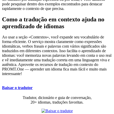
pode pesquisar dentro dos exemplos encontrados para destacar
rapidamente o contexto de que precisa.
Como a tradução em contexto ajuda no
aprendizado de idiomas
Ao usar a seção «Contextos», você expande seu vocabulário de
forma eficiente. O serviço mostra claramente como expressões
idiomáticas, verbos frasais e palavras com vários significados são
traduzidos em diferentes contextos. Isso facilita o aprendizado de
idiomas: você memoriza novas palavras levando em conta o uso real
e vê imediatamente uma tradução correta em uma linguagem viva e
autêntica. Aproveite os recursos de tradução em contexto do
PROMT.One — aprender um idioma fica mais fácil e muito mais
interessante!
Baixar o tradutor
Tradutor, dicionário e guia de conversação,
20+ idiomas, traduções favoritas.