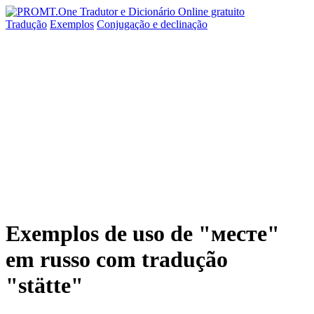
Tradução
Exemplos
Conjugação
e declinação
Exemplos de uso de "месте"
em russo com tradução
"stätte"