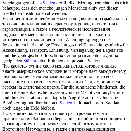
Vereinigungen oft als
Stätten
der Radikalisierung betrachtet, aber ich
behaupte, dass sich manche jungen Menschen aktiv von diesen
friedlichen Institutionen abwenden.
Но инвестиции в необходимые исследования и разработки - в
технологии улавливания, транспортировки, нагнетания и
герметизации, а также в геологические исследования
подходящих
мест
постоянного хранения - не входят в
интересы частных инвесторов.
Allerdings sprengen die
Investitionen in die nötige Forschungs- und Entwicklungsarbeit - für
Abscheidung, Transport, Einleitung, Versiegelung der Lagerstätte
und die geologische Erforschung der für permanente Lagerung
geeigneten
Stätten
- den Rahmen des privaten Sektors.
Что касается суннитского меньшинства, которое лишило
власти американское вторжение и которое дает выход своему
недовольству ежедневными нападениями на шиитское
население и их святые
места
, то для них Саддам останется
героем на длительное время.
Für die sunnitische Minderheit, die
durch die amerikanische Invasion von der Macht verdrängt wurde
und ihrer Frustration durch tägliche Angriffe auf die schiitische
Bevölkerung und ihre heiligen
Stätten
Luft macht, wird Saddam
noch lange ein Held bleiben.
Но здешние палестинцы сильно расстроены тем, что
правительство Западного берега не способно ничего поделать
с расширением израильских поселений, в том числе в
Восточном Иерусалиме, а также с непрекращающимися