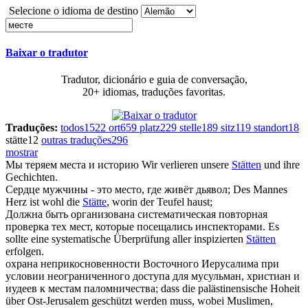
Selecione o idioma de destino
Baixar o tradutor
Tradutor, dicionário e guia de conversação,
20+ idiomas, traduções favoritas.
Traduções:
todos
1522
ort
659
platz
229
stelle
189
sitz
119
standort
18
stätte
12
outras traduções
296
mostrar
Мы теряем
места
и историю
Wir verlieren unsere
Stätten
und ihre
Gechichten.
Сердце мужчины - это
место
, где живёт дьявол;
Des Mannes
Herz ist wohl die
Stätte
, worin der Teufel haust;
Должна быть организована систематическая повторная
проверка тех
мест
, которые посещались инспекторами.
Es
sollte eine systematische Überprüfung aller inspizierten
Stätten
erfolgen.
охрана неприкосновенности Восточного Иерусалима при
условии неограниченного доступа для мусульман, христиан и
иудеев к
местам
паломничества;
dass die palästinensische Hoheit
über Ost-Jerusalem geschützt werden muss, wobei Muslimen,