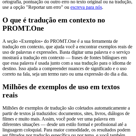
ortografia, pontuação ou outro erro no texto original ou na tradução,
use a opção "Reportar um erro" ou
escreva para nós
.
O que é tradução em contexto no
PROMT.One
A seção «Exemplos» do PROMT.One é a sua ferramenta de
tradução em contexto, que ajuda você a encontrar exemplos reais de
uso de palavras e expressões. Basta digitar uma palavra e o serviço
mostrará a tradução em contexto — frases de fontes bilíngues em
que essa palavra é usada junto com a sua tradução para o idioma de
destino. Isso ajuda a compreender nuances de significado e o uso
correto na fala, seja um termo raro ou uma expressão do dia a dia.
Milhões de exemplos de uso em textos
reais
Milhões de exemplos de tradução são coletados automaticamente a
partir de textos já traduzidos: documentos, sites, livros, diálogos de
filmes e muito mais. Assim, você pode ver uma palavra em
diferentes situações — desde um estilo formal e profissional até a
linguagem coloquial. Para maior comodidade, os resultados podem
ser filtrados por tradução específica ou por tema, e você também