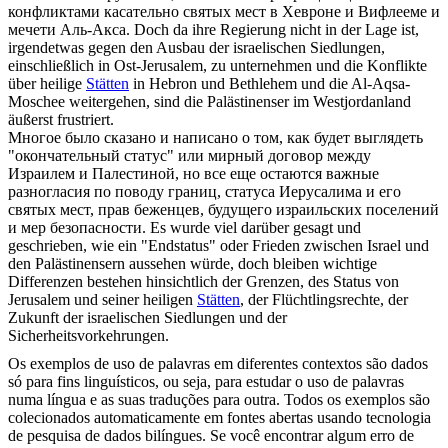
конфликтами касательно святых
мест
в Хевроне и Вифлееме и
мечети Аль-Акса.
Doch da ihre Regierung nicht in der Lage ist,
irgendetwas gegen den Ausbau der israelischen Siedlungen,
einschließlich in Ost-Jerusalem, zu unternehmen und die Konflikte
über heilige
Stätten
in Hebron und Bethlehem und die Al-Aqsa-
Moschee weitergehen, sind die Palästinenser im Westjordanland
äußerst frustriert.
Многое было сказано и написано о том, как будет выглядеть
"окончательный статус" или мирный договор между
Израилем и Палестиной, но все еще остаются важные
разногласия по поводу границ, статуса Иерусалима и его
святых
мест
, прав беженцев, будущего израильских поселений
и мер безопасности.
Es wurde viel darüber gesagt und
geschrieben, wie ein "Endstatus" oder Frieden zwischen Israel und
den Palästinensern aussehen würde, doch bleiben wichtige
Differenzen bestehen hinsichtlich der Grenzen, des Status von
Jerusalem und seiner heiligen
Stätten
, der Flüchtlingsrechte, der
Zukunft der israelischen Siedlungen und der
Sicherheitsvorkehrungen.
Os exemplos de uso de palavras em diferentes contextos são dados
só para fins linguísticos, ou seja, para estudar o uso de palavras
numa língua e as suas traduções para outra. Todos os exemplos são
colecionados automaticamente em fontes abertas usando tecnologia
de pesquisa de dados bilíngues. Se você encontrar algum erro de