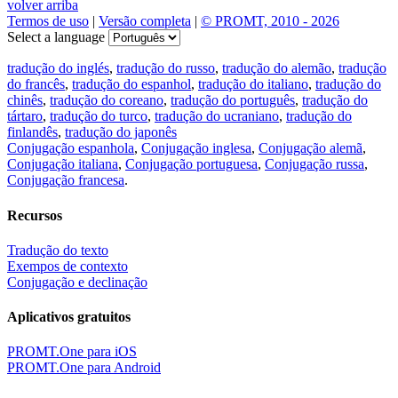
volver arriba
Termos de uso
|
Versão completa
|
© PROMT, 2010 - 2026
Select a language
tradução do inglés
,
tradução do russo
,
tradução do alemão
,
tradução
do francês
,
tradução do espanhol
,
tradução do italiano
,
tradução do
chinês
,
tradução do coreano
,
tradução do português
,
tradução do
tártaro
,
tradução do turco
,
tradução do ucraniano
,
tradução do
finlandês
,
tradução do japonês
Conjugação espanhola
,
Conjugação inglesa
,
Conjugação alemã
,
Conjugação italiana
,
Conjugação portuguesa
,
Conjugação russa
,
Conjugação francesa
.
Recursos
Tradução do texto
Exempos de contexto
Conjugação e declinação
Aplicativos gratuitos
PROMT.One para iOS
PROMT.One para Android