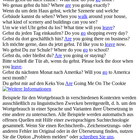
Wo genau
gehst
du hin?
Where
are
you going exactly?
Wenn du um dein Haus
gehst
, welche Szenerie und welche
Gebäude kannst du sehen?
When you
walk
around your house,
what kind of scenery and buildings can you see?
Um wie viel Uhr
gehst
du los?
What time will you
leave
?
Gehst
du jeden Tag einkaufen?
Do you
go
shopping every day?
Gehst
du dort geschäftlich hin?
Are
you going there on business?
Ich möchte gerne, dass du jetzt
gehst
.
I'd like you to
leave
now.
Wo
gehst
Du zur Schule?
Where do you
go
to school?
Gehst
du, oder bleibst du?
Are
you going or staying?
Bitte schließ die Tür ab, wenn du
gehst
.
Please lock the door when
you
leave
.
Gehst
du nächsten Monat nach Amerika?
Will you
go
to America
next month?
Du
gehst
mir auf den Keks
You
Are
Going Me On The Cookie
Beispiele für den Wortgebrauch in verschiedenen Kontexten werden
ausschließlich zu linguistischen Zwecken bereitgestellt, d. h. um den
Wortgebrauch in einer Sprache und Varianten ihrer Übersetzung in
eine andere zu untersuchen. Alle Beispiele werden automatisch aus
offenen Quellen mit Hilfe einer zweisprachigen Suchtechnologie
gesammelt. Wenn Sie einen Rechtschreib-, Zeichensetzungs- oder
anderen Fehler im Original oder in der Übersetzung finden, nutzen
Sie die Option „Problem melden“ oder
schreiben Sie uns
.