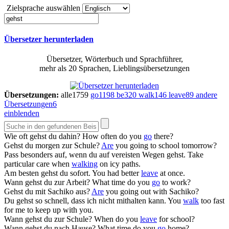
Zielsprache auswählen
Übersetzer herunterladen
Übersetzer, Wörterbuch und Sprachführer,
mehr als 20 Sprachen, Lieblingsübersetzungen
Übersetzungen:
alle
1759
go
1198
be
320
walk
146
leave
89
andere
Übersetzungen
6
einblenden
Wie oft
gehst
du dahin?
How often do you
go
there?
Gehst
du morgen zur Schule?
Are
you going to school tomorrow?
Pass besonders auf, wenn du auf vereisten Wegen
gehst
.
Take
particular care when
walking
on icy paths.
Am besten
gehst
du sofort.
You had better
leave
at once.
Wann
gehst
du zur Arbeit?
What time do you
go
to work?
Gehst
du mit Sachiko aus?
Are
you going out with Sachiko?
Du
gehst
so schnell, dass ich nicht mithalten kann.
You
walk
too fast
for me to keep up with you.
Wann
gehst
du zur Schule?
When do you
leave
for school?
Wann
gehst
du nach Hause?
What time do you
go
home?