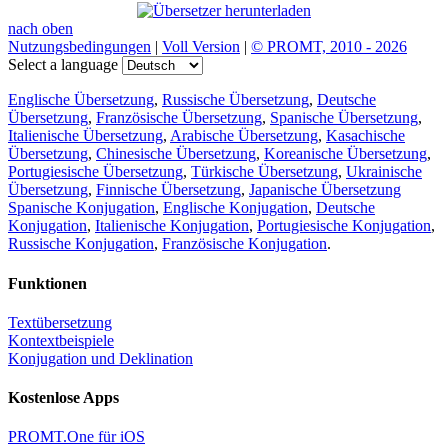
nach oben
Nutzungsbedingungen
|
Voll Version
|
© PROMT, 2010 - 2026
Select a language
Englische Übersetzung
,
Russische Übersetzung
,
Deutsche
Übersetzung
,
Französische Übersetzung
,
Spanische Übersetzung
,
Italienische Übersetzung
,
Arabische Übersetzung
,
Kasachische
Übersetzung
,
Chinesische Übersetzung
,
Koreanische Übersetzung
,
Portugiesische Übersetzung
,
Türkische Übersetzung
,
Ukrainische
Übersetzung
,
Finnische Übersetzung
,
Japanische Übersetzung
Spanische Konjugation
,
Englische Konjugation
,
Deutsche
Konjugation
,
Italienische Konjugation
,
Portugiesische Konjugation
,
Russische Konjugation
,
Französische Konjugation
.
Funktionen
Textübersetzung
Kontextbeispiele
Konjugation und Deklination
Kostenlose Apps
PROMT.One für iOS