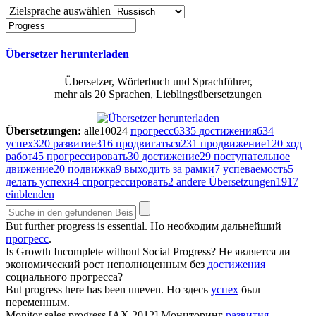
Zielsprache auswählen
Übersetzer herunterladen
Übersetzer, Wörterbuch und Sprachführer,
mehr als 20 Sprachen, Lieblingsübersetzungen
Übersetzungen:
alle
10024
прогресс
6335
достижения
634
успех
320
развитие
316
продвигаться
231
продвижение
120
ход
работ
45
прогрессировать
30
достижение
29
поступательное
движение
20
подвижка
9
выходить за рамки
7
успеваемость
5
делать успехи
4
спрогрессировать
2
andere Übersetzungen
1917
einblenden
But further
progress
is essential.
Но необходим дальнейший
прогресс
.
Is Growth Incomplete without Social
Progress
?
Не является ли
экономический рост неполноценным без
достижения
социального прогресса?
But
progress
here has been uneven.
Но здесь
успех
был
переменным.
Monitor sales
progress
[AX 2012]
Мониторинг
развития