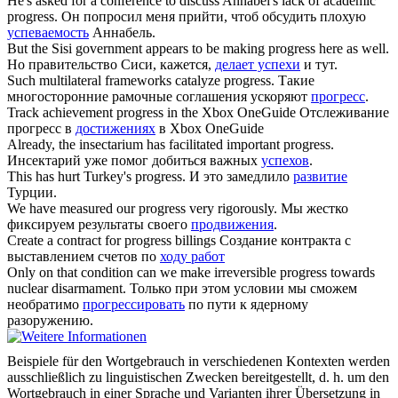
He's asked for a conference to discuss Annabel's lack of academic
progress
.
Он попросил меня прийти, чтоб обсудить плохую
успеваемость
Аннабель.
But the Sisi government appears to be making
progress
here as well.
Но правительство Сиси, кажется,
делает успехи
и тут.
Such multilateral frameworks catalyze
progress
.
Такие
многосторонние рамочные соглашения ускоряют
прогресс
.
Track achievement
progress
in the Xbox OneGuide
Отслеживание
прогресс в
достижениях
в Xbox OneGuide
Already, the insectarium has facilitated important
progress
.
Инсектарий уже помог добиться важных
успехов
.
This has hurt Turkey's
progress
.
И это замедлило
развитие
Турции.
We have measured our
progress
very rigorously.
Мы жестко
фиксируем результаты своего
продвижения
.
Create a contract for
progress
billings
Создание контракта с
выставлением счетов по
ходу работ
Only on that condition can we make irreversible
progress
towards
nuclear disarmament.
Только при этом условии мы сможем
необратимо
прогрессировать
по пути к ядерному
разоружению.
Beispiele für den Wortgebrauch in verschiedenen Kontexten werden
ausschließlich zu linguistischen Zwecken bereitgestellt, d. h. um den
Wortgebrauch in einer Sprache und Varianten ihrer Übersetzung in