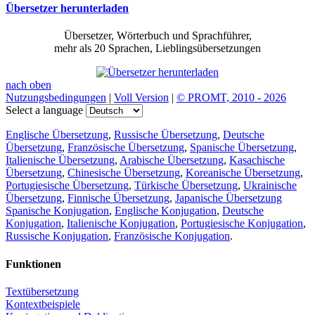
Übersetzer herunterladen
Übersetzer, Wörterbuch und Sprachführer,
mehr als 20 Sprachen, Lieblingsübersetzungen
nach oben
Nutzungsbedingungen
|
Voll Version
|
© PROMT, 2010 - 2026
Select a language
Englische Übersetzung
,
Russische Übersetzung
,
Deutsche
Übersetzung
,
Französische Übersetzung
,
Spanische Übersetzung
,
Italienische Übersetzung
,
Arabische Übersetzung
,
Kasachische
Übersetzung
,
Chinesische Übersetzung
,
Koreanische Übersetzung
,
Portugiesische Übersetzung
,
Türkische Übersetzung
,
Ukrainische
Übersetzung
,
Finnische Übersetzung
,
Japanische Übersetzung
Spanische Konjugation
,
Englische Konjugation
,
Deutsche
Konjugation
,
Italienische Konjugation
,
Portugiesische Konjugation
,
Russische Konjugation
,
Französische Konjugation
.
Funktionen
Textübersetzung
Kontextbeispiele