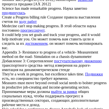
процесса продажи [AX 2012]
Science has made remarkable
progress
.
Наука заметно
продвинулась
.
Create a
Progress
billing rule
Создание правила выставления
счетов по
ходу работ
Medecine can't stop making
progress
.
В этой области наука
постоянно
прогрессирует
.
It could help you set goals and track your
progress
, and it would
help motivate you.
Он может помочь вам ставить цели и
следить за их
достижением
, он может помочь мотивировать
вас.
Appendix 3- Resistance to
progress
of a vehicle- Measurement
method on the road- Simulation on a chassis dynamometer
Добавление 3: Сопротивление
поступательному движению
транспортного средства- метод измерения на дороге-
имитация на динамометрическом стенде
They're a work in
progress
, but excellence takes time.
Подвижки
есть, но совершенство требует времени.
Measures must move beyond overall social needs to bolster
progress
in productive job-creating and income-generating sectors.
Принимаемые меры должны
выйти за рамки
общих
социальных нужд, чтобы поддержать прогресс в
производственных секторах, создающих дополнительные
рабочие места и доход.