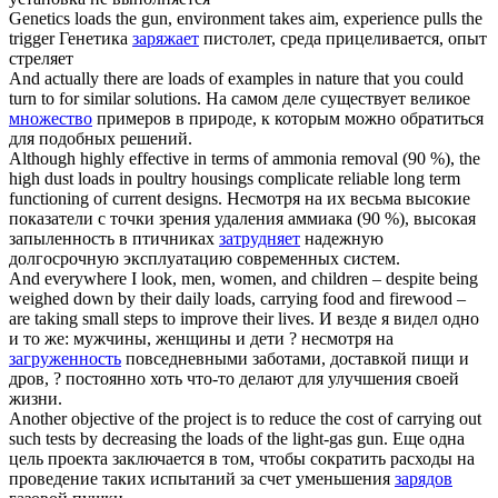
Genetics
loads
the gun, environment takes aim, experience pulls the
trigger
Генетика
заряжает
пистолет, среда прицеливается, опыт
стреляет
And actually there are
loads
of examples in nature that you could
turn to for similar solutions.
На самом деле существует великое
множество
примеров в природе, к которым можно обратиться
для подобных решений.
Although highly effective in terms of ammonia removal (90 %), the
high dust
loads
in poultry housings complicate reliable long term
functioning of current designs.
Несмотря на их весьма высокие
показатели с точки зрения удаления аммиака (90 %), высокая
запыленность в птичниках
затрудняет
надежную
долгосрочную эксплуатацию современных систем.
And everywhere I look, men, women, and children – despite being
weighed down by their daily
loads
, carrying food and firewood –
are taking small steps to improve their lives.
И везде я видел одно
и то же: мужчины, женщины и дети ? несмотря на
загруженность
повседневными заботами, доставкой пищи и
дров, ? постоянно хоть что-то делают для улучшения своей
жизни.
Another objective of the project is to reduce the cost of carrying out
such tests by decreasing the
loads
of the light-gas gun.
Еще одна
цель проекта заключается в том, чтобы сократить расходы на
проведение таких испытаний за счет уменьшения
зарядов