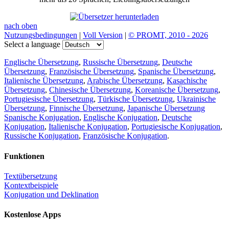
nach oben
Nutzungsbedingungen
|
Voll Version
|
© PROMT, 2010 - 2026
Select a language
Englische Übersetzung
,
Russische Übersetzung
,
Deutsche
Übersetzung
,
Französische Übersetzung
,
Spanische Übersetzung
,
Italienische Übersetzung
,
Arabische Übersetzung
,
Kasachische
Übersetzung
,
Chinesische Übersetzung
,
Koreanische Übersetzung
,
Portugiesische Übersetzung
,
Türkische Übersetzung
,
Ukrainische
Übersetzung
,
Finnische Übersetzung
,
Japanische Übersetzung
Spanische Konjugation
,
Englische Konjugation
,
Deutsche
Konjugation
,
Italienische Konjugation
,
Portugiesische Konjugation
,
Russische Konjugation
,
Französische Konjugation
.
Funktionen
Textübersetzung
Kontextbeispiele
Konjugation und Deklination
Kostenlose Apps