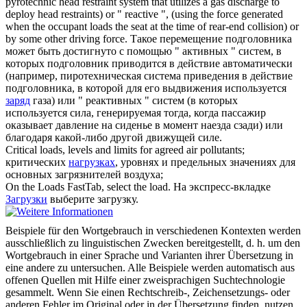
pyrotechnic head restraint system that utilizes a gas discharge to
deploy head restraints) or " reactive ", (using the force generated
when the occupant
loads
the seat at the time of rear-end collision) or
by some other driving force.
Такое перемещение подголовника
может быть достигнуто с помощью " активных " систем, в
которых подголовник приводится в действие автоматически
(например, пиротехническая система приведения в действие
подголовника, в которой для его выдвижения используется
заряд
газа) или " реактивных " систем (в которых
используется сила, генерируемая тогда, когда пассажир
оказывает давление на сиденье в момент наезда сзади) или
благодаря какой-либо другой движущей силе.
Critical
loads
, levels and limits for agreed air pollutants;
критических
нагрузках
, уровнях и предельных значениях для
основных загрязнителей воздуха;
On the
Loads
FastTab, select the load.
На экспресс-вкладке
Загрузки
выберите загрузку.
Beispiele für den Wortgebrauch in verschiedenen Kontexten werden
ausschließlich zu linguistischen Zwecken bereitgestellt, d. h. um den
Wortgebrauch in einer Sprache und Varianten ihrer Übersetzung in
eine andere zu untersuchen. Alle Beispiele werden automatisch aus
offenen Quellen mit Hilfe einer zweisprachigen Suchtechnologie
gesammelt. Wenn Sie einen Rechtschreib-, Zeichensetzungs- oder
anderen Fehler im Original oder in der Übersetzung finden, nutzen