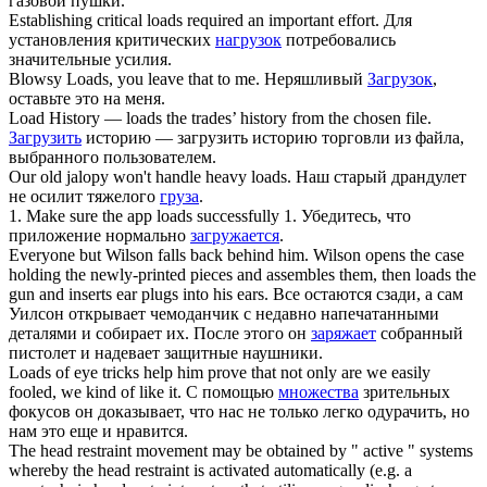
газовой пушки.
Establishing critical
loads
required an important effort.
Для
установления критических
нагрузок
потребовались
значительные усилия.
Blowsy
Loads
, you leave that to me.
Неряшливый
Загрузок
,
оставьте это на меня.
Load History —
loads
the trades’ history from the chosen file.
Загрузить
историю — загрузить историю торговли из файла,
выбранного пользователем.
Our old jalopy won't handle heavy
loads
.
Наш старый драндулет
не осилит тяжелого
груза
.
1. Make sure the app
loads
successfully
1. Убедитесь, что
приложение нормально
загружается
.
Everyone but Wilson falls back behind him. Wilson opens the case
holding the newly-printed pieces and assembles them, then
loads
the
gun and inserts ear plugs into his ears.
Все остаются сзади, а сам
Уилсон открывает чемоданчик с недавно напечатанными
деталями и собирает их. После этого он
заряжает
собранный
пистолет и надевает защитные наушники.
Loads
of eye tricks help him prove that not only are we easily
fooled, we kind of like it.
С помощью
множества
зрительных
фокусов он доказывает, что нас не только легко одурачить, но
нам это еще и нравится.
The head restraint movement may be obtained by " active " systems
whereby the head restraint is activated automatically (e.g. a