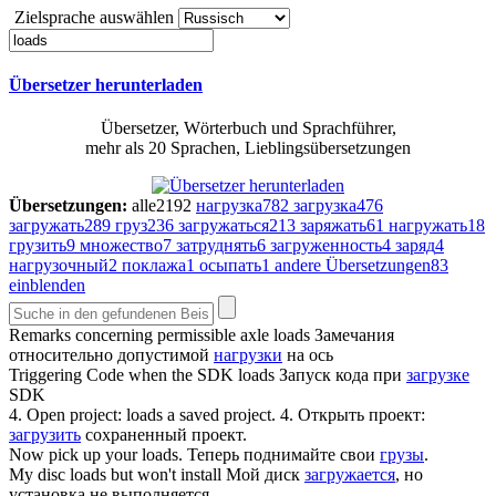
Zielsprache auswählen
Übersetzer herunterladen
Übersetzer, Wörterbuch und Sprachführer,
mehr als 20 Sprachen, Lieblingsübersetzungen
Übersetzungen:
alle
2192
нагрузка
782
загрузка
476
загружать
289
груз
236
загружаться
213
заряжать
61
нагружать
18
грузить
9
множество
7
затруднять
6
загруженность
4
заряд
4
нагрузочный
2
поклажа
1
осыпать
1
andere Übersetzungen
83
einblenden
Remarks concerning permissible axle
loads
Замечания
относительно допустимой
нагрузки
на ось
Triggering Code when the SDK
loads
Запуск кода при
загрузке
SDK
4. Open project:
loads
a saved project.
4. Открыть проект:
загрузить
сохраненный проект.
Now pick up your
loads
.
Теперь поднимайте свои
грузы
.
My disc
loads
but won't install
Мой диск
загружается
, но
установка не выполняется