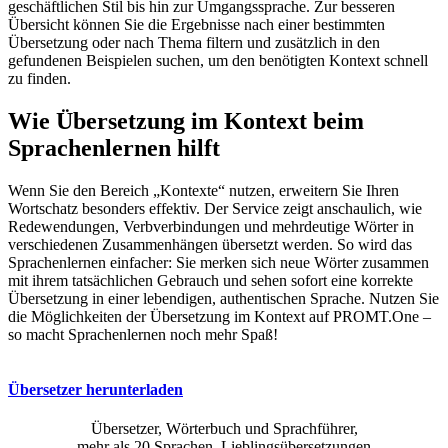
geschäftlichen Stil bis hin zur Umgangssprache. Zur besseren
Übersicht können Sie die Ergebnisse nach einer bestimmten
Übersetzung oder nach Thema filtern und zusätzlich in den
gefundenen Beispielen suchen, um den benötigten Kontext schnell
zu finden.
Wie Übersetzung im Kontext beim
Sprachenlernen hilft
Wenn Sie den Bereich „Kontexte“ nutzen, erweitern Sie Ihren
Wortschatz besonders effektiv. Der Service zeigt anschaulich, wie
Redewendungen, Verbverbindungen und mehrdeutige Wörter in
verschiedenen Zusammenhängen übersetzt werden. So wird das
Sprachenlernen einfacher: Sie merken sich neue Wörter zusammen
mit ihrem tatsächlichen Gebrauch und sehen sofort eine korrekte
Übersetzung in einer lebendigen, authentischen Sprache. Nutzen Sie
die Möglichkeiten der Übersetzung im Kontext auf PROMT.One –
so macht Sprachenlernen noch mehr Spaß!
Übersetzer herunterladen
Übersetzer, Wörterbuch und Sprachführer,
mehr als 20 Sprachen, Lieblingsübersetzungen