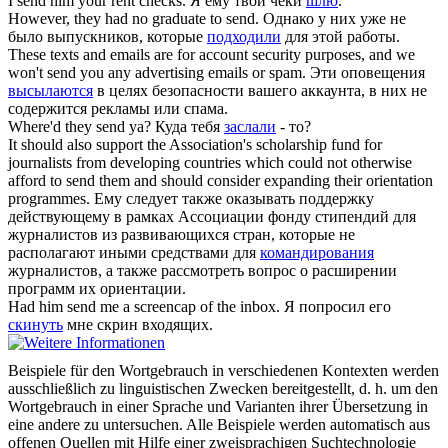
I
send
him your rent checks.
Я ему твои чеки
шлю
.
However, they had no graduate to
send
.
Однако у них уже не
было выпускников, которые
подходили
для этой работы.
These texts and emails are for account security purposes, and we
won't
send
you any advertising emails or spam.
Эти оповещения
высылаются
в целях безопасности вашего аккаунта, в них не
содержится рекламы или спама.
Where'd they
send
ya?
Куда тебя
заслали
- то?
It should also support the Association's scholarship fund for
journalists from developing countries which could not otherwise
afford to
send
them and should consider expanding their orientation
programmes.
Ему следует также оказывать поддержку
действующему в рамках Ассоциации фонду стипендий для
журналистов из развивающихся стран, которые не
располагают иными средствами для
командирования
журналистов, а также рассмотреть вопрос о расширении
программ их ориентации.
Had him
send
me a screencap of the inbox.
Я попросил его
скинуть
мне скрин входящих.
Beispiele für den Wortgebrauch in verschiedenen Kontexten werden
ausschließlich zu linguistischen Zwecken bereitgestellt, d. h. um den
Wortgebrauch in einer Sprache und Varianten ihrer Übersetzung in
eine andere zu untersuchen. Alle Beispiele werden automatisch aus
offenen Quellen mit Hilfe einer zweisprachigen Suchtechnologie