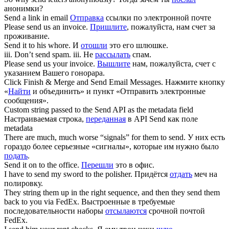
анонимки?
Send
a link in email
Отправка
ссылки по электронной почте
Please
send
us an invoice.
Пришлите
, пожалуйста, нам счет за
проживание.
Send
it to his whore.
И
отошли
это его шлюшке.
iii. Don’t
send
spam.
iii. Не
рассылать
спам.
Please
send
us your invoice.
Вышлите
нам, пожалуйста, счет с
указанием Вашего гонорара.
Click Finish & Merge and
Send
Email Messages.
Нажмите кнопку
«
Найти
и объединить» и пункт «Отправить электронные
сообщения».
Custom string passed to the
Send
API as the metadata field
Настраиваемая строка,
переданная
в API Send как поле
metadata
There are much, much worse “signals” for them to
send
.
У них есть
гораздо более серьезные «сигналы», которые им нужно было
подать
.
Send
it on to the office.
Перешли
это в офис.
I have to
send
my sword to the polisher.
Придётся
отдать
меч на
полировку.
They string them up in the right sequence, and then they
send
them
back to you via FedEx.
Выстроенные в требуемые
последовательности наборы
отсылаются
срочной почтой
FedEx.