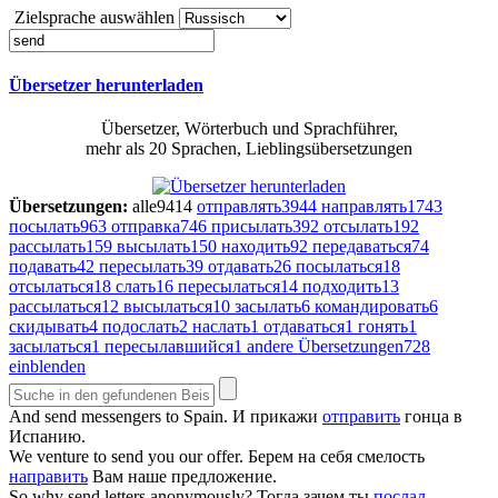
Zielsprache auswählen
Übersetzer herunterladen
Übersetzer, Wörterbuch und Sprachführer,
mehr als 20 Sprachen, Lieblingsübersetzungen
Übersetzungen:
alle
9414
отправлять
3944
направлять
1743
посылать
963
отправка
746
присылать
392
отсылать
192
рассылать
159
высылать
150
находить
92
передаваться
74
подавать
42
пересылать
39
отдавать
26
посылаться
18
отсылаться
18
слать
16
пересылаться
14
подходить
13
рассылаться
12
высылаться
10
засылать
6
командировать
6
скидывать
4
подослать
2
наслать
1
отдаваться
1
гонять
1
засылаться
1
пересылавшийся
1
andere Übersetzungen
728
einblenden
And
send
messengers to Spain.
И прикажи
отправить
гонца в
Испанию.
We venture to
send
you our offer.
Берем на себя смелость
направить
Вам наше предложение.
So why
send
letters anonymously?
Тогда зачем ты
послал