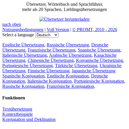
Übersetzer, Wörterbuch und Sprachführer,
mehr als 20 Sprachen, Lieblingsübersetzungen
nach oben
Nutzungsbedingungen
|
Voll Version
|
© PROMT, 2010 - 2026
Select a language
Englische Übersetzung
,
Russische Übersetzung
,
Deutsche
Übersetzung
,
Französische Übersetzung
,
Spanische Übersetzung
,
Italienische Übersetzung
,
Arabische Übersetzung
,
Kasachische
Übersetzung
,
Chinesische Übersetzung
,
Koreanische Übersetzung
,
Portugiesische Übersetzung
,
Türkische Übersetzung
,
Ukrainische
Übersetzung
,
Finnische Übersetzung
,
Japanische Übersetzung
Spanische Konjugation
,
Englische Konjugation
,
Deutsche
Konjugation
,
Italienische Konjugation
,
Portugiesische Konjugation
,
Russische Konjugation
,
Französische Konjugation
.
Funktionen
Textübersetzung
Kontextbeispiele
Konjugation und Deklination