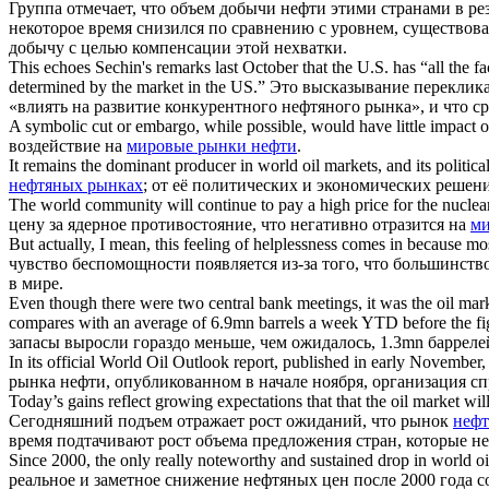
Группа отмечает, что объем добычи нефти этими странами в р
некоторое время снизился по сравнению с уровнем, существов
добычу с целью компенсации этой нехватки.
This echoes Sechin's remarks last October that the U.S. has “all the 
determined by the market in the US.”
Это высказывание перекликае
«влиять на развитие конкурентного нефтяного рынка», и что 
A symbolic cut or embargo, while possible, would have little impact 
воздействие на
мировые рынки нефти
.
It remains the dominant producer in
world oil markets
, and its politi
нефтяных рынках
; от её политических и экономических решени
The world community will continue to pay a high price for the nuclea
цену за ядерное противостояние, что негативно отразится на
ми
But actually, I mean, this feeling of helplessness comes in because most
чувство беспомощности появляется из-за того, что большинство
в мире.
Even though there were two central bank meetings, it was the
oil mar
compares with an average of 6.9mn barrels a week YTD before the fi
запасы выросли гораздо меньше, чем ожидалось, 1.3mn баррелей
In its official
World Oil
Outlook report, published in early November, t
рынка нефти, опубликованном в начале ноября, организация с
Today’s gains reflect growing expectations that that the
oil market
will
Сегодняшний подъем отражает рост ожиданий, что рынок
неф
время подтачивают рост объема предложения стран, которые не
Since 2000, the only really noteworthy and sustained drop in
world oi
реальное и заметное снижение нефтяных цен после 2000 года