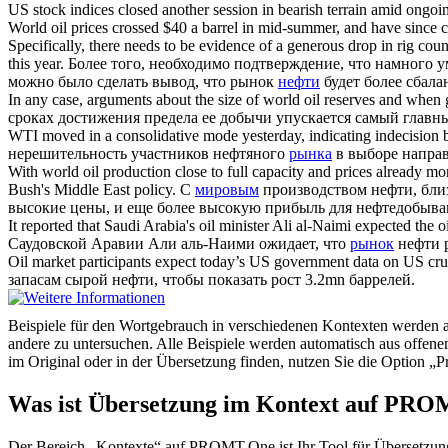
US stock indices closed another session in bearish terrain amid ongoi
World oil
prices crossed $40 a barrel in mid-summer, and have since c
Specifically, there needs to be evidence of a generous drop in rig co
this year.
Более того, необходимо подтверждение, что намного у
можно было сделать вывод, что рынок
нефти
будет более сбала
In any case, arguments about the size of
world oil
reserves and when gl
сроках достижения предела ее добычи упускается самый главны
WTI moved in a consolidative mode yesterday, indicating indecision b
нерешительность участников нефтяного
рынка
в выборе направ
With
world oil
production close to full capacity and prices already more 
Bush's Middle East policy.
С
мировым
производством нефти, близ
высокие цены, и еще более высокую прибыль для нефтедобыв
It reported that Saudi Arabia's oil minister Ali al-Naimi expected the
o
Саудовской Аравии Али аль-Наими ожидает, что
рынок
нефти р
Oil market
participants expect today’s US government data on US crude
запасам сырой нефти, чтобы показать рост 3.2mn баррелей.
Beispiele für den Wortgebrauch in verschiedenen Kontexten werden aus
andere zu untersuchen. Alle Beispiele werden automatisch aus offen
im Original oder in der Übersetzung finden, nutzen Sie die Option 
Was ist Übersetzung im Kontext auf PR
Der Bereich „Kontexte“ auf PROMT.One ist Ihr Tool für Übersetzung 