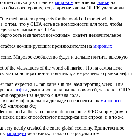
 соответствующих стран на
мировом
нефтяном
рынке
на
его обычного уровня, когда другие члены ОПЕК увеличили
t "the medium-term prospects for the
world oil market
will be
а, о том, что у США есть все возможности для того, чтобы
еделяться рынком в США».
арго хоть и является возможным, окажет незначительное
 остаётся доминирующим производителем на
мировых
o come.
Мировое сообщество будет и дальше платить высокую
ot of the vicissitudes of the
world oil market
.
Но на самом деле,
езультат конспиративной политики, а не реального рынка нефти
r-than-expected 1.3mn barrels in the latest reporting week. This
, рынок
нефти
доминировал на рынке новостей, так как в США
mn баррелей за неделю с начала года.
, в своём официальном докладе о перспективах
мирового
9,5 миллиона б/д.
in demand and at the same time undermine non-OPEC supply growth.
 низкие цены способствуют поддержанию спроса, и в то же
at very nearly crashed the entire global economy.
Единственное
вшим
мировую
экономику, и было его результатом.