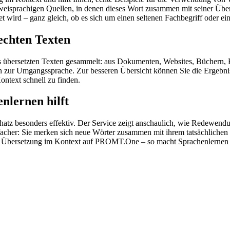
zweisprachigen Quellen, in denen dieses Wort zusammen mit seiner Übe
wird – ganz gleich, ob es sich um einen seltenen Fachbegriff oder ein
echten Texten
s übersetzten Texten gesammelt: aus Dokumenten, Websites, Büchern, 
 hin zur Umgangssprache. Zur besseren Übersicht können Sie die Ergebn
ontext schnell zu finden.
nlernen hilft
hatz besonders effektiv. Der Service zeigt anschaulich, wie Redewen
her: Sie merken sich neue Wörter zusammen mit ihrem tatsächlichen G
der Übersetzung im Kontext auf PROMT.One – so macht Sprachenlernen