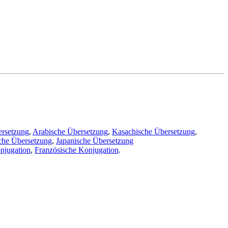
ersetzung
,
Arabische Übersetzung
,
Kasachische Übersetzung
,
che Übersetzung
,
Japanische Übersetzung
njugation
,
Französische Konjugation
.