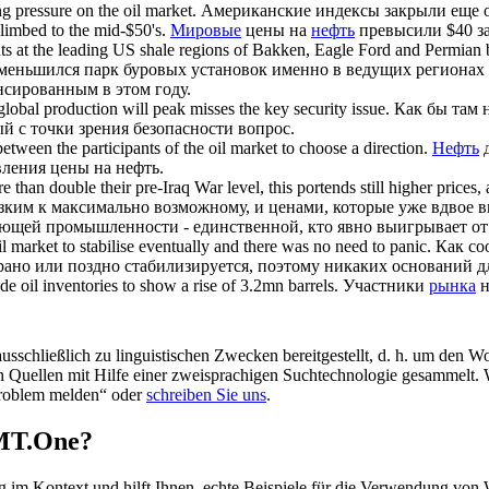
ng pressure on the
oil market
.
Американские индексы закрыли еще 
limbed to the mid-$50's.
Мировые
цены на
нефть
превысили $40 за 
unts at the leading US shale regions of Bakken, Eagle Ford and Permian
меньшился парк буровых установок именно в ведущих регионах Б
нсированным в этом году.
obal production will peak misses the key security issue.
Как бы там 
й с точки зрения безопасности вопрос.
etween the participants of the
oil market
to choose a direction.
Нефть
д
ления цены на нефть.
than double their pre-Iraq War level, this portends still higher prices, an
ким к максимально возможному, и ценами, которые уже вдвое в
ающей промышленности - единственной, кто явно выигрывает о
il market
to stabilise eventually and there was no need to panic.
Как со
ано или поздно стабилизируется, поэтому никаких оснований дл
 oil inventories to show a rise of 3.2mn barrels.
Участники
рынка
н
schließlich zu linguistischen Zwecken bereitgestellt, d. h. um den Wo
en Quellen mit Hilfe einer zweisprachigen Suchtechnologie gesammelt. 
„Problem melden“ oder
schreiben Sie uns
.
OMT.One?
im Kontext und hilft Ihnen, echte Beispiele für die Verwendung von 