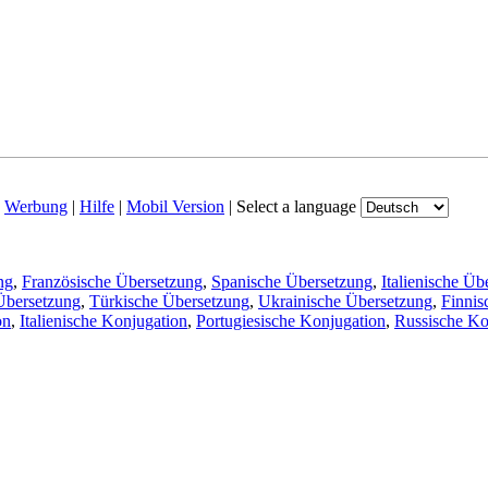
|
Werbung
|
Hilfe
|
Mobil Version
|
Select a language
ng
,
Französische Übersetzung
,
Spanische Übersetzung
,
Italienische Üb
Übersetzung
,
Türkische Übersetzung
,
Ukrainische Übersetzung
,
Finnis
on
,
Italienische Konjugation
,
Portugiesische Konjugation
,
Russische Ko