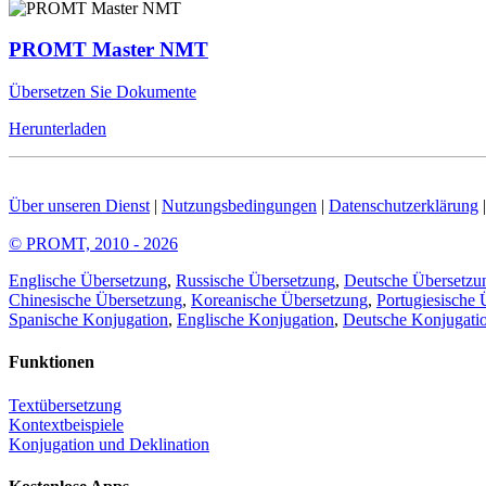
PROMT Master NMT
Übersetzen Sie Dokumente
Herunterladen
Über unseren Dienst
|
Nutzungsbedingungen
|
Datenschutzerklärung
© PROMT, 2010 - 2026
Englische Übersetzung
,
Russische Übersetzung
,
Deutsche Übersetzu
Chinesische Übersetzung
,
Koreanische Übersetzung
,
Portugiesische 
Spanische Konjugation
,
Englische Konjugation
,
Deutsche Konjugati
Funktionen
Textübersetzung
Kontextbeispiele
Konjugation und Deklination