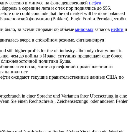
одну сессию в минусе на фоне дешевеющей
нефти
.
баррель в середине лета и с тех пор поднялись до $55.
 before one could conclude that the
oil market
will be more balanced
аккеновской формации (Bakken), Eagle Ford и Permian, чтобы
ни было, за всеми спорами об объеме
мировых
запасов
нефти
и
вигалась вчера в спокойном режиме, сигнализируя
d still higher profits for the oil industry - the only clear winner in
ыше, чем до войны в Ираке, ситуация предвещает еще более
т ближневосточной политики Буша.
общило агентство, министр нефтяной промышленности
я паники нет.
ефти ожидают текущие правительственные данные США по
rtgebrauch in einer Sprache und Varianten ihrer Übersetzung in eine
Wenn Sie einen Rechtschreib-, Zeichensetzungs- oder anderen Fehler
Wörtern und Ausdrücken zu finden. Geben Sie einfach ein Wort ein,