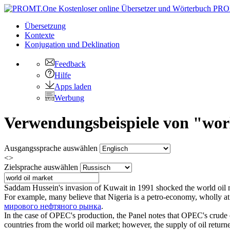
PRO
Übersetzung
Kontexte
Konjugation
und Deklination
Feedback
Hilfe
Apps laden
Werbung
Verwendungsbeispiele von "worl
Ausgangssprache auswählen
<>
Zielsprache auswählen
Saddam Hussein's invasion of Kuwait in 1991 shocked the
world oil 
For example, many believe that Nigeria is a petro-economy, wholly at
мирового нефтяного рынка
.
In the case of OPEC's production, the Panel notes that OPEC's crude o
countries from the
world oil market
; however, the supply of oil retur