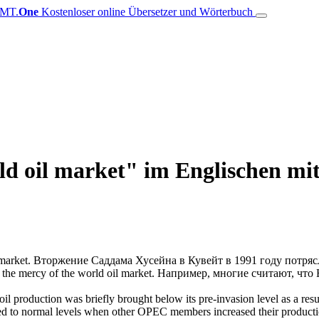
MT.
One
Kostenloser online Übersetzer und Wörterbuch
d oil market" im Englischen mit
market
.
Вторжение Саддама Хусейна в Кувейт в 1991 году потря
 the mercy of the
world oil market
.
Например, многие считают, что 
il production was briefly brought below its pre-invasion level as a resu
ned to normal levels when other OPEC members increased their productio