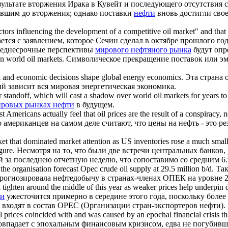
езультате вторжения Ирака в Кувейт и последующего отсутствия
авшим до вторжения; однако поставки
нефти
вновь достигли сво
factors influencing the development of a competitive oil market" and tha
тся с заявлением, которое Сечин сделал в октябре прошлого год
среднесрочные перспективы
мирового нефтяного рынка
будут опр
on
world oil markets
.
Символическое прекращение поставок или эмб
cal and economic decisions shape global energy economics.
Эта страна
й зависит вся мировая энергетическая экономика.
r standoff, which will cast a shadow over
world oil markets
for years t
ровых рынках нефти
в будущем.
 Americans actually feel that oil prices are the result of a conspiracy, n
 американцев на самом деле считают, что цены на нефть - это р
ket
that dominated market attention as US inventories rose a much smalle
gure.
Несмотря на то, что были две встречи центральных банков
 за последнею отчетную неделю, что сопоставимо со средним 6.9
he organisation forecast Opec crude oil supply at 29.5 million b/d.
Так
прогнозировала нефтедобычу в странах-членах ОПЕК на уровне 2
 tighten around the middle of this year as weaker prices help underp
ти
ужесточится примерно в середине этого года, поскольку более
 входят в состав OPEC (Организации стран-экспортеров нефти).
l
prices coincided with and was caused by an epochal financial crisis th
 совпадает с эпохальным финансовым кризисом, едва не погуби