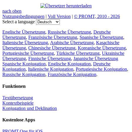
nach oben
Nutzungsbedingungen
|
Voll Version
|
© PROMT, 2010 - 2026
Select a language
Englische Übersetzung
,
Russische Übersetzung
,
Deutsche
Übersetzung
,
Französische Übersetzung
,
Spanische Übersetzung
,
Italienische Übersetzung
,
Arabische Übersetzung
,
Kasachische
Übersetzung
,
Chinesische Übersetzung
,
Koreanische Übersetzung
,
Portugiesische Übersetzung
,
Türkische Übersetzung
,
Ukrainische
Übersetzung
,
Finnische Übersetzung
,
Japanische Übersetzung
Spanische Konjugation
,
Englische Konjugation
,
Deutsche
Konjugation
,
Italienische Konjugation
,
Portugiesische Konjugation
,
Russische Konjugation
,
Französische Konjugation
.
Funktionen
Textübersetzung
Kontextbeispiele
Konjugation und Deklination
Kostenlose Apps
PROMT.One für iOS