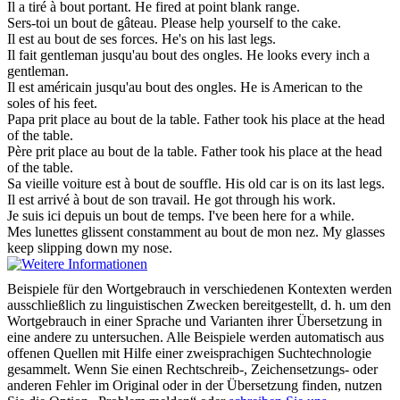
Il a tiré à
bout
portant.
He fired at point blank range.
Sers-toi un
bout
de gâteau.
Please help yourself to the cake.
Il est au
bout
de ses forces.
He's on his last legs.
Il fait gentleman jusqu'au
bout
des ongles.
He looks every inch a
gentleman.
Il est américain jusqu'au
bout
des ongles.
He is American to the
soles of his feet.
Papa prit place au
bout
de la table.
Father took his place at the head
of the table.
Père prit place au
bout
de la table.
Father took his place at the head
of the table.
Sa vieille voiture est à
bout
de souffle.
His old car is on its last legs.
Il est arrivé à
bout
de son travail.
He got through his work.
Je suis ici depuis un
bout
de temps.
I've been here for a while.
Mes lunettes glissent constamment au
bout
de mon nez.
My glasses
keep slipping down my nose.
Beispiele für den Wortgebrauch in verschiedenen Kontexten werden
ausschließlich zu linguistischen Zwecken bereitgestellt, d. h. um den
Wortgebrauch in einer Sprache und Varianten ihrer Übersetzung in
eine andere zu untersuchen. Alle Beispiele werden automatisch aus
offenen Quellen mit Hilfe einer zweisprachigen Suchtechnologie
gesammelt. Wenn Sie einen Rechtschreib-, Zeichensetzungs- oder
anderen Fehler im Original oder in der Übersetzung finden, nutzen