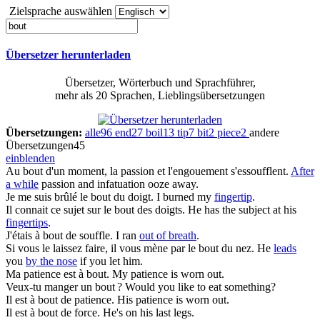
Zielsprache auswählen
Übersetzer herunterladen
Übersetzer, Wörterbuch und Sprachführer,
mehr als 20 Sprachen, Lieblingsübersetzungen
Übersetzungen:
alle
96
end
27
boil
13
tip
7
bit
2
piece
2
andere
Übersetzungen
45
einblenden
Au bout d'un moment
, la passion et l'engouement s'essoufflent.
After
a while
passion and infatuation ooze away.
Je me suis brûlé le
bout du doigt
.
I burned my
fingertip
.
Il connait ce sujet sur le
bout des doigts
.
He has the subject at his
fingertips
.
J'étais
à bout de souffle
.
I ran
out of breath
.
Si vous le laissez faire, il vous
mène par le bout du nez
.
He
leads
you
by the nose
if you let him.
Ma patience est à
bout
.
My patience is worn out.
Veux-tu manger un
bout
?
Would you like to eat something?
Il est à
bout
de patience.
His patience is worn out.
Il est à
bout
de force.
He's on his last legs.