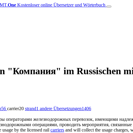
MT.
One
Kostenloser online Übersetzer und Wörterbuch
von "Компания" im Russischen mi
p
56
carrier
20
strand
1
andere Übersetzungen
1406
ры операторами железнодорожных перевозок, имеющими надлежащ
езнодорожными операциями, проводить мероприятия, связанные
re usage by the licensed rail
carriers
and will collect the usage charges, w