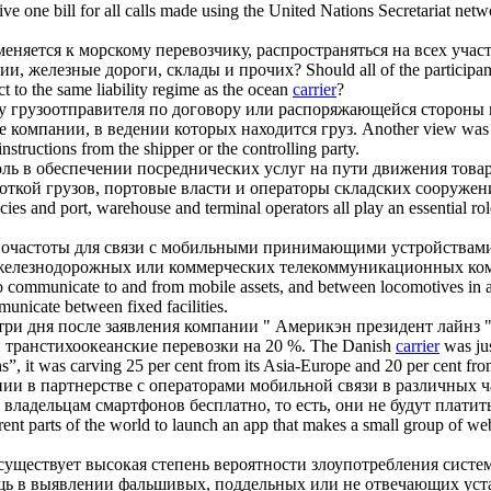
ve one bill for all calls made using the United Nations Secretariat net
яется к морскому перевозчику, распространяться на всех участн
нии
, железные дороги, склады и прочих?
Should all of the participa
ct to the same liability regime as the ocean
carrier
?
и у грузоотправителя по договору или распоряжающейся стороны 
ие
компании
, в ведении которых находится груз.
Another view was t
structions from the shipper or the controlling party.
ь в обеспечении посреднических услуг на пути движения товар
откой грузов, портовые власти и операторы складских сооружен
ies and port, warehouse and terminal operators all play an essential ro
диочастоты для связи с мобильными принимающими устройствам
ти железнодорожных или коммерческих телекоммуникационных
ко
to communicate to and from mobile assets, and between locomotives in a 
municate between fixed facilities.
три дня после заявления
компании
" Америкэн президент лайнз " 
и транстихоокеанские перевозки на 20 %.
The Danish
carrier
was ju
”, it was carving 25 per cent from its Asia-Europe and 20 per cent from 
нии
в партнерстве с операторами мобильной связи в различных ч
 владельцам смартфонов бесплатно, то есть, они не будут платить
rent parts of the world to launch an app that makes a small group of w
 существует высокая степень вероятности злоупотребления систе
ь в выявлении фальшивых, поддельных или не отвечающих уст