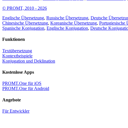
© PROMT, 2010 - 2026
Englische Übersetzung
,
Russische Übersetzung
,
Deutsche Übersetzu
Chinesische Übersetzung
,
Koreanische Übersetzung
,
Portugiesische 
Spanische Konjugation
,
Englische Konjugation
,
Deutsche Konjugati
Funktionen
Textübersetzung
Kontextbeispiele
Konjugation und Deklination
Kostenlose Apps
PROMT.One für iOS
PROMT.One für Android
Angebote
Für Entwickler