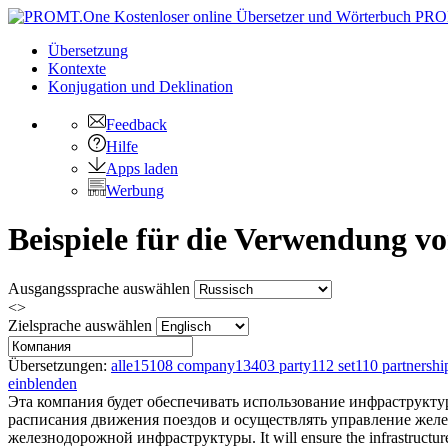
PRO
Übersetzung
Kontexte
Konjugation
und Deklination
Feedback
Hilfe
Apps laden
Werbung
Beispiele für die Verwendung 
Ausgangssprache auswählen
<>
Zielsprache auswählen
Übersetzungen:
alle
15108
company
13403
party
112
set
110
partnershi
einblenden
Эта
компания
будет обеспечивать использование инфраструкту
расписания движения поездов и осуществлять управление жел
железнодорожной инфраструктуры.
It will ensure the infrastructu