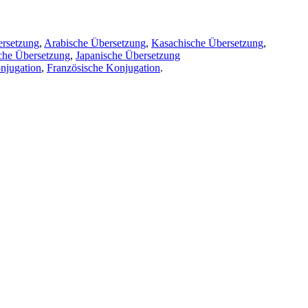
ersetzung
,
Arabische Übersetzung
,
Kasachische Übersetzung
,
che Übersetzung
,
Japanische Übersetzung
njugation
,
Französische Konjugation
.