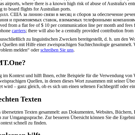
s airports, where there is a known high risk of abuse of Australia's entr
to board flights for Australian ports.
олл. США за линию связи в месяц и сборов за обеспечение рече
вания и применяемых ставок, взимаемых телефонными
компания
ved from a flat fee of $ 10 per communication line per month and fees 
lephone
carriers
; there will also be a centrally provided contribution from
schließlich zu linguistischen Zwecken bereitgestellt, d. h. um den Wo
en Quellen mit Hilfe einer zweisprachigen Suchtechnologie gesammelt. 
„Problem melden“ oder
schreiben Sie uns
.
OMT.One?
im Kontext und hilft Ihnen, echte Beispiele für die Verwendung von 
zweisprachigen Quellen, in denen dieses Wort zusammen mit seiner Übe
wird – ganz gleich, ob es sich um einen seltenen Fachbegriff oder ein
echten Texten
s übersetzten Texten gesammelt: aus Dokumenten, Websites, Büchern, 
 hin zur Umgangssprache. Zur besseren Übersicht können Sie die Ergebn
ontext schnell zu finden.