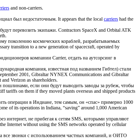
rriers
and non-carriers.
енциал был недостаточным.
It appears that the local
carriers
had the
 будут перевозить экипажи.
Contractors SpaceX and Orbital ATK
rth.
вому поколению космических кораблей, разрабатываемых
ry transition to a new generation of spacecraft, operated by
 кондиционеров
компании
Carrier, отдать на аутсорсинг в
ародная компания, известная под названием Гибтел) стали
eptember 2001, Gibraltar NYNEX Communications and Gibraltar
and Verizon as shareholders.
и пошлинами, если они будут выводить заводы за рубеж, чтобы
ff tariffs on them if they moved plants overseas and shipped products
анить операции в Индиане, тем самым, он «спас» примерно 1000
ome of its operations in Indiana, “saving” around 1,000 American
рез интернет, не прибегая к сетям SMS, которыми управляют
the Internet without using the SMS networks operated by cellular
а все звонки с использованием частных
компаний
, и ОИТО