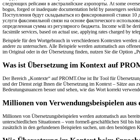
следующих рейсами в австралийские аэропорты.
At some oversea
bogus, forged or inadequate documentation held by passengers seeking 
Поступления будут складываться из фиксированной ставки 10 д
услуги факсимильной связи на основе фактического использо
определенная сумма из регулярного бюджета.
Income will be deri
facsimile services, based on actual use, applying rates charged by te
Beispiele für den Wortgebrauch in verschiedenen Kontexten werden aus
andere zu untersuchen. Alle Beispiele werden automatisch aus offen
im Original oder in der Übersetzung finden, nutzen Sie die Option 
Was ist Übersetzung im Kontext auf PR
Der Bereich „Kontexte“ auf PROMT.One ist Ihr Tool für Übersetzung 
und der Dienst zeigt Ihnen die Übersetzung im Kontext – Sätze aus 
Bedeutungsnuancen besser und sehen, wie das Wort korrekt verwendet 
Millionen von Verwendungsbeispielen aus 
Millionen von Übersetzungsbeispielen werden automatisch aus bereit
unterschiedlichen Situationen – vom formell-geschäftlichen Stil bis
zusätzlich in den gefundenen Beispielen suchen, um den benötigten K