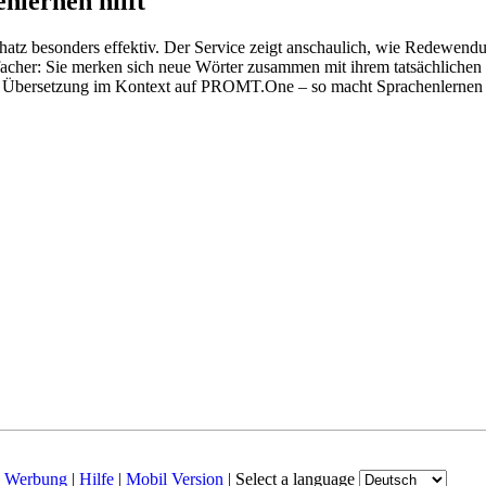
nlernen hilft
hatz besonders effektiv. Der Service zeigt anschaulich, wie Redewen
her: Sie merken sich neue Wörter zusammen mit ihrem tatsächlichen G
der Übersetzung im Kontext auf PROMT.One – so macht Sprachenlernen
|
Werbung
|
Hilfe
|
Mobil Version
|
Select a language