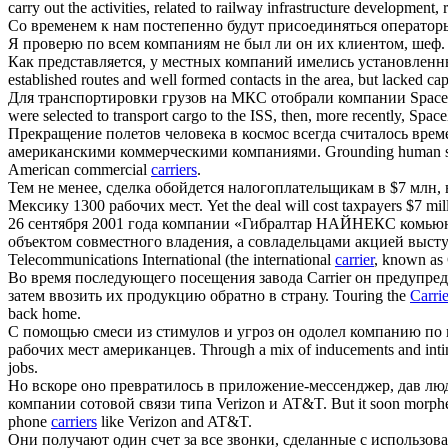
carry out the activities, related to railway infrastructure development,
Со временем к нам постепенно будут присоединяться оператор
Я проверю по всем
компаниям
не был ли он их клиентом, шеф.
Как представляется, у местных
компаний
имелись установленны
established routes and well formed contacts in the area, but lacked cap
Для транспортировки грузов на МКС отобрали
компании
Space
were selected to transport cargo to the ISS, then, more recently, Sp
Прекращение полетов человека в космос всегда считалось вр
американскими коммерческими
компаниями
.
Grounding human sp
American commercial
carriers
.
Тем не менее, сделка обойдется налогоплательщикам в $7 млн
Мексику 1300 рабочих мест.
Yet the deal will cost taxpayers $7 mil
26 сентября 2001 года
компании
«Гибралтар НАЙНЕКС комьюник
объектом совместного владения, а совладельцами акцией выст
Telecommunications International (the international
carrier
, known as 
Во время последующего посещения завода Carrier он предупре
затем ввозить их продукцию обратно в страну.
Touring the
Carrie
back home.
С помощью смеси из стимулов и угроз он одолел
компанию
по 
рабочих мест американцев.
Through a mix of inducements and intim
jobs.
Но вскоре оно превратилось в приложение-мессенджер, дав лю
компании
сотовой связи типа Verizon и AT&T.
But it soon morphe
phone
carriers
like Verizon and AT&T.
Они получают один счет за все звонки, сделанные с использо