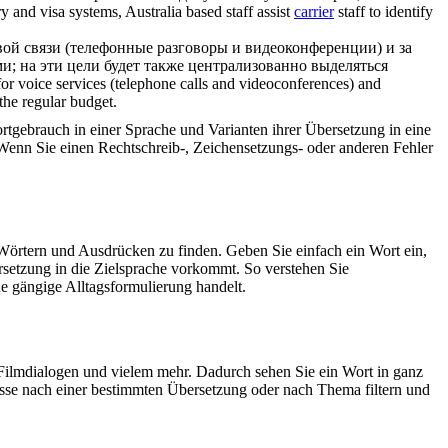
y and visa systems, Australia based staff assist
carrier
staff to identify
вой связи (телефонные разговоры и видеоконференции) и за
ми
; на эти цели будет также централизованно выделяться
for voice services (telephone calls and videoconferences) and
 the regular budget.
rtgebrauch in einer Sprache und Varianten ihrer Übersetzung in eine
Wenn Sie einen Rechtschreib-, Zeichensetzungs- oder anderen Fehler
Wörtern und Ausdrücken zu finden. Geben Sie einfach ein Wort ein,
rsetzung in die Zielsprache vorkommt. So verstehen Sie
e gängige Alltagsformulierung handelt.
Filmdialogen und vielem mehr. Dadurch sehen Sie ein Wort in ganz
isse nach einer bestimmten Übersetzung oder nach Thema filtern und