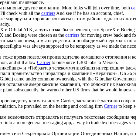
 repair and maintenance.
ы и многие другие
компании
.
More folks will join over time, both
ca
I'll check with all the
carriers
And see if he has an account, chief.
е маршруты и хорошие контакты в этом районе, однако их пот
acity.
X и Orbital ATK, а чуть позже было решено, что SpaceX и Boeing
aceX and Boeing were chosen as the
carriers
for moving crew back and fo
еменным явлением, и мы осуществили необходимый переход к но
aceflights was always supposed to be temporary as we made the necessa
, в тоже время позволяя производителю домашнего отопления и
lion, and still allow
Carrier
to outsource 1,300 jobs to Mexico.
ейшнз» и «Гибралтар телекоммуникейшнз интернэшнл» (междун
упали правительство Гибралтара и компания «Верайзон».
On 26 S
Gibtel) came under common ownership, with the Gibraltar Government 
дил остальные американские
компании
, что обложит их высоким
r
plant subsequently, he warned other US firms that he would impose sti
производству климат-систем Carrier, заставив её частично сохр
idation, he prevailed on the heating and cooling firm
Carrier
to keep s
дям возможность отправлять и получать текстовые сообщения че
d into a more general messaging app, a way to trade text messages via 
ванием сети Секретариата Организации Объединенных Наций, и з