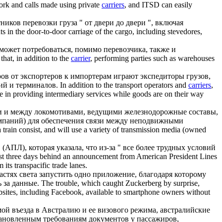
work and calls made using private
carriers
, and ITSD can easily
иков перевозки груза " от двери до двери ", включая
nts in the door-to-door carriage of the cargo, including stevedores,
может потребоваться, помимо перевозчика, также и
hat, in addition to the
carrier
, performing parties such as warehouses
ов от экспортеров к импортерам играют экспедиторы грузов,
ий и терминалов.
In addition to the transport operators and
carriers
,
le in providing intermediary services while goods are on their way
и и между локомотивами, ведущими железнодорожные составы,
мпаний
) для обеспечения связи между неподвижными
train consist, and will use a variety of transmission media (owned
(АПЛ), которая указала, что из-за " все более трудных условий
st three days behind an announcement from American President Lines
its transpacific trade lanes.
астях света запустить одно приложение, благодаря которому
 за данные.
The trouble, which caught Zuckerberg by surprise,
ebsites, including Facebook, available to smartphone owners without
мой въезда в Австралию и ее визового режима, австралийские
ановленным требованиям документов у пассажиров,