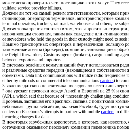
может легко проверить счета поставщиков этих услуг.
They recei
validate service provider billings.
Должен ли тот же самый режим ответственности, который примен
стивидоров, операторов терминалов, автотранспортные
компа
terminal operators, truckers, railroad, warehouses and others, be subje
Другая точка зрения состояла в том, что запросить инструкци
исполняющим сторонам, таким как складские или стивидорск
or stevedores who held the goods in their custody might need to seek in
Помимо транспортных операторов и перевозчиков, большую рол
таможенные агенты (брокеры),
компании
, занимающиеся обраб
the freight forwarders, Customs agents (brokers), cargo handling agenc
between exporters and importers.
В системах релейных коммуникаций будут использоваться ра
и различные средства передачи (находящиеся в собственнос
объектами.
Data link communications will utilize radio frequencies 
either by railroads or commercial telecommunications
carriers
) to com
Заявление датского перевозчика последовало всего лишь через 
" она урезает перевозки между Азией и Европой на 25 % и сво
(APL), which said that because of “increasingly challenging conditions
Проблема, заставшая его врасплох, связана с попытками
компа
небольшая группа вебсайтов, включая Facebook, будет доступна
centers on Facebook’s attempts to partner with mobile
carriers
in diffe
incurring charges for data.
В некоторых зарубежных аэропортах, в которых, как известно,
сотрудники оказывают персоналу
компании
перевозчика помощ