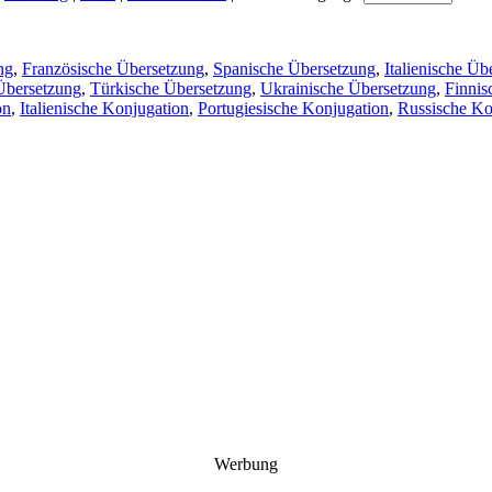
ng
,
Französische Übersetzung
,
Spanische Übersetzung
,
Italienische Üb
Übersetzung
,
Türkische Übersetzung
,
Ukrainische Übersetzung
,
Finnis
on
,
Italienische Konjugation
,
Portugiesische Konjugation
,
Russische Ko
Werbung