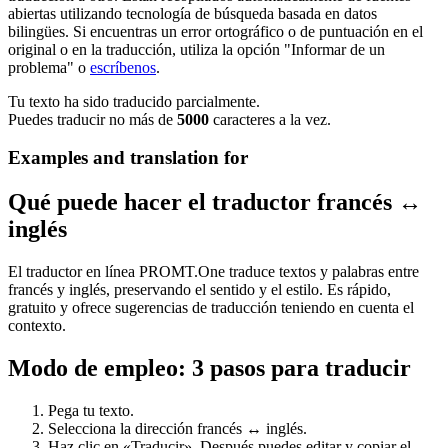
abiertas utilizando tecnología de búsqueda basada en datos
bilingües. Si encuentras un error ortográfico o de puntuación en el
original o en la traducción, utiliza la opción "Informar de un
problema" o
escríbenos
.
Tu texto ha sido traducido parcialmente.
Puedes traducir no más de
5000
caracteres a la vez.
Examples and translation for
Qué puede hacer el traductor francés ↔
inglés
El traductor en línea PROMT.One traduce textos y palabras entre
francés y inglés, preservando el sentido y el estilo. Es rápido,
gratuito y ofrece sugerencias de traducción teniendo en cuenta el
contexto.
Modo de empleo: 3 pasos para traducir
Pega tu texto.
Selecciona la dirección francés ↔ inglés.
Haz clic en «Traducir». Después puedes editar y copiar el