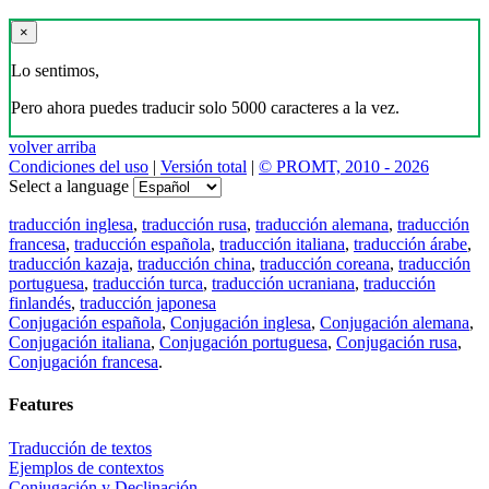
×
Lo sentimos,
Pero ahora puedes traducir solo 5000 caracteres a la vez.
volver arriba
Condiciones del uso
|
Versión total
|
© PROMT, 2010 - 2026
Select a language
traducción inglesa
,
traducción rusa
,
traducción alemana
,
traducción
francesa
,
traducción española
,
traducción italiana
,
traducción árabe
,
traducción kazaja
,
traducción china
,
traducción coreana
,
traducción
portuguesa
,
traducción turca
,
traducción ucraniana
,
traducción
finlandés
,
traducción japonesa
Conjugación española
,
Conjugación inglesa
,
Conjugación alemana
,
Conjugación italiana
,
Conjugación portuguesa
,
Conjugación rusa
,
Conjugación francesa
.
Features
Traducción de textos
Ejemplos de contextos
Conjugación y Declinación