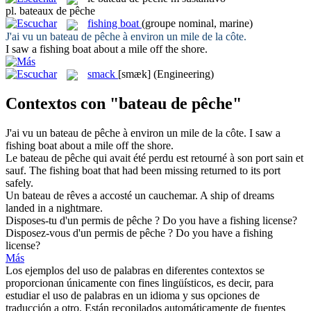
pl.
bateaux de pêche
fishing boat
(groupe nominal, marine)
J'ai vu un
bateau de pêche
à environ un mile de la côte.
I saw a
fishing boat
about a mile off the shore.
smack
[smæk]
(Engineering)
Contextos con "bateau de pêche"
J'ai vu un
bateau de pêche
à environ un mile de la côte.
I saw a
fishing boat
about a mile off the shore.
Le
bateau de pêche
qui avait été perdu est retourné à son port sain et
sauf.
The
fishing boat
that had been missing returned to its port
safely.
Un
bateau de
rêves a accosté un cauchemar.
A
ship
of
dreams
landed in a nightmare.
Disposes-tu d'un permis
de pêche
?
Do you have a
fishing
license?
Disposez-vous d'un permis
de pêche
?
Do you have a
fishing
license?
Más
Los ejemplos del uso de palabras en diferentes contextos se
proporcionan únicamente con fines lingüísticos, es decir, para
estudiar el uso de palabras en un idioma y sus opciones de
traducción a otro. Están recopilados automáticamente de fuentes