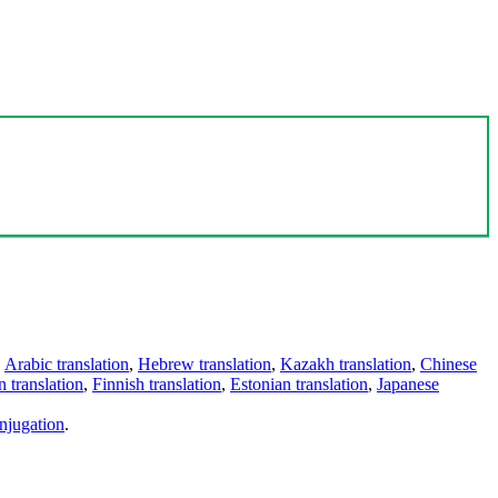
,
Arabic translation
,
Hebrew translation
,
Kazakh translation
,
Chinese
 translation
,
Finnish translation
,
Estonian translation
,
Japanese
njugation
.