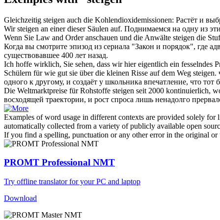
Gleichzeitig
steigen
auch die Kohlendioxidemissionen:
Растёт
и выбр
Wir
steigen
an einer dieser Säulen auf.
Поднимаемся
на одну из эт
Wenn Sie Law and Order anschauen und die Anwälte
steigen
die Stuf
Когда вы смотрите эпизод из сериала "Закон и порядок", где 
существовавшее 400 лет назад.
Ich hoffe wirklich, Sie sehen, dass wir hier eigentlich ein fesselnd
Schülern für wie gut sie über die kleinen Risse auf dem Weg
steigen
.
одного к другому, и создаёт у школьника впечатление, что тот
Die Weltmarktpreise für Rohstoffe
steigen
seit 2000 kontinuierlich, 
восходящей
траектории, и рост спроса лишь ненадолго прервал
Examples of word usage in different contexts are provided solely for l
automatically collected from a variety of publicly available open sour
If you find a spelling, punctuation or any other error in the original o
PROMT Professional NMT
Try offline translator for your PC and laptop
Download