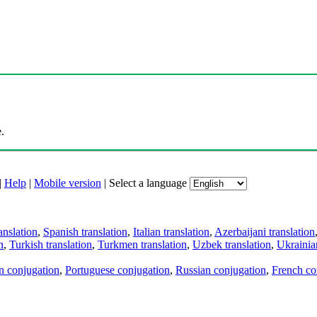
.
|
Help
|
Mobile version
|
Select a language
anslation
,
Spanish translation
,
Italian translation
,
Azerbaijani translation
n
,
Turkish translation
,
Turkmen translation
,
Uzbek translation
,
Ukrainian
an conjugation
,
Portuguese conjugation
,
Russian conjugation
,
French co