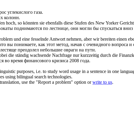
ос углекислого газа.
их колонн.
en hoch, so könnten sie ebenfalls diese Stufen des New Yorker Gericht
адвокаты поднимаются по
лестнице
, они могли бы спускаться вни
es Problem und eine fesselnde Antwort nehmen, aber wir bereiten einen
что вы понимаете, как этот метод, начав с очевидного вопроса 
 блестяще преодолел небольшие овраги на пути.
wobei die ständig wachsende Nachfrage nur kurzzeitig durch die Finanz
ся во время финансового кризиса 2008 года.
inguistic purposes, i.e. to study word usage in a sentence in one langua
ces using bilingual search technologies.
r translation, use the "Report a problem" option or
write to us
.