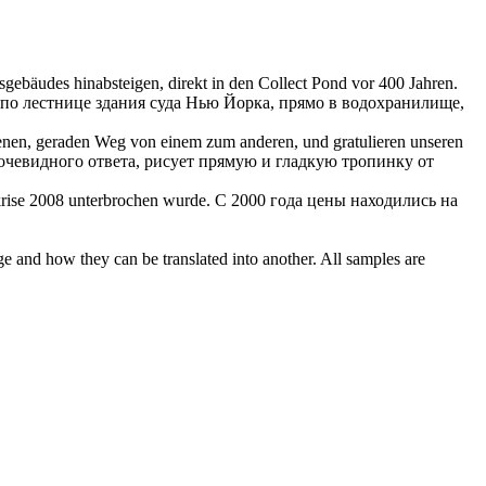
sgebäudes hinabsteigen, direkt in den Collect Pond vor 400 Jahren.
з по лестнице здания суда Нью Йорка, прямо в водохранилище,
 ebenen, geraden Weg von einem zum anderen, und gratulieren unseren
и очевидного ответа, рисует прямую и гладкую
тропинку
от
krise 2008 unterbrochen wurde.
С 2000 года цены находились на
ge and how they can be translated into another. All samples are