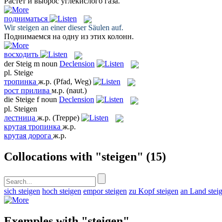
Растёт
и выброс углекислого газа.
подниматься
Wir
steigen
an einer dieser Säulen auf.
Поднимаемся
на одну из этих колонн.
восходить
der
Steig
m
noun
Declension
pl.
Steige
тропинка
ж.р.
(Pfad, Weg)
рост прилива
м.р.
(naut.)
die
Steige
f
noun
Declension
pl.
Steigen
лестница
ж.р.
(Treppe)
крутая тропинка
ж.р.
крутая дорога
ж.р.
Collocations with "steigen"
(15)
sich steigen
hoch steigen
empor steigen
zu Kopf steigen
an Land stei
Exemples with "steigen"