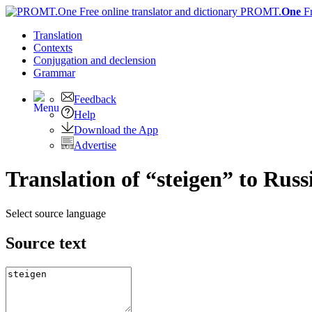
PROMT.
One
F
Translation
Contexts
Conjugation
and declension
Grammar
Feedback
Help
Download the App
Advertise
Translation of “steigen” to Russ
Select source language
Source text