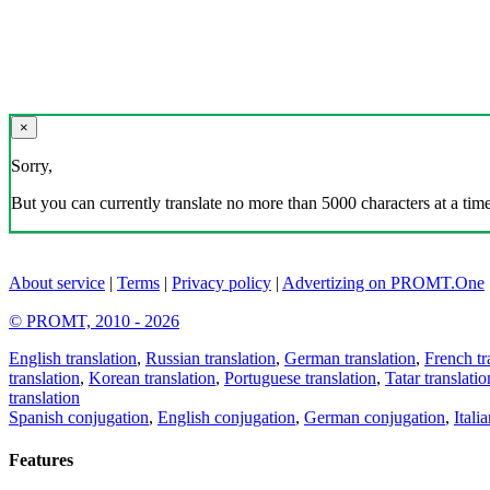
×
Sorry,
But you can currently translate no more than 5000 characters at a time
About service
|
Terms
|
Privacy policy
|
Advertizing on PROMT.One
© PROMT, 2010 - 2026
English translation
,
Russian translation
,
German translation
,
French tr
translation
,
Korean translation
,
Portuguese translation
,
Tatar translatio
translation
Spanish conjugation
,
English conjugation
,
German conjugation
,
Itali
Features