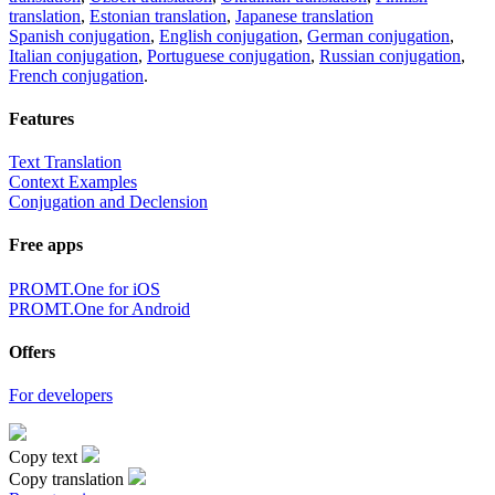
translation
,
Estonian translation
,
Japanese translation
Spanish conjugation
,
English conjugation
,
German conjugation
,
Italian conjugation
,
Portuguese conjugation
,
Russian conjugation
,
French conjugation
.
Features
Text Translation
Context Examples
Conjugation and Declension
Free apps
PROMT.One for iOS
PROMT.One for Android
Offers
For developers
Copy text
Copy translation