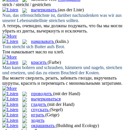
strich / streicht / gestrichen
вычеркивать
(aus der Liste)
Nun, das offensichtlichste ist, darüber nachzudenken was wir aus
unserer Lebensmittelliste
streichen
sollten.
А теперь, очевидно, мы должны подумать, что бы мы могли
убрать из диеты,
вычеркнуть
и исключить.
намазывать
(kulin.)
Tom
streicht
sich Butter aufs Brot.
Том
намазывает
масло на хлеб.
красить
(Farbe)
Man kann bohren und schrauben, hämmern und nageln,
streichen
und ersetzen, und das zu einem Bruchteil der Kosten.
Вы можете сверлить, резать, забивать гвозди, вкручивать
шурупы,
красить
и перемещать с минимальными затратами.
проводить
(mit der Hand)
вычеркиваться
гладить
(mit der Hand)
спускать
(Segel)
играть
(Geige)
ходить
окрашивать
(Building and Ecology)