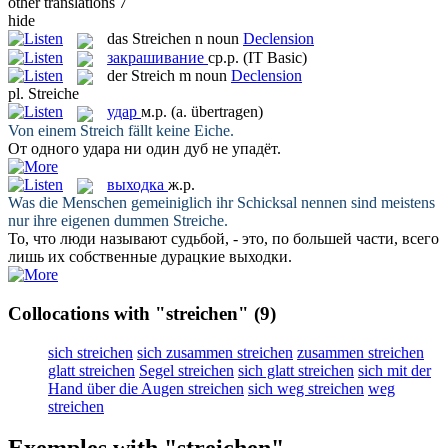
other translations
7
hide
das
Streichen
n
noun
Declension
закрашивание
ср.р.
(IT Basic)
der
Streich
m
noun
Declension
pl.
Streiche
удар
м.р.
(a. übertragen)
Von einem
Streich
fällt keine Eiche.
От одного
удара
ни один дуб не упадёт.
выходка
ж.р.
Was die Menschen gemeiniglich ihr Schicksal nennen sind meistens
nur ihre eigenen dummen
Streiche
.
То, что люди называют судьбой, - это, по большей части, всего
лишь их собственные дурацкие
выходки
.
Collocations with "streichen"
(9)
sich streichen
sich zusammen streichen
zusammen streichen
glatt streichen
Segel streichen
sich glatt streichen
sich mit der
Hand über die Augen streichen
sich weg streichen
weg
streichen