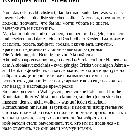
Exemples with "streichen"
Nun, das offensichtlichste ist, darüber nachzudenken was wir aus
unserer Lebensmittelliste
streichen
sollten.
А теперь, очевидно, мы
должны подумать, что бы мы могли убрать из диеты,
вычеркнуть
и исключить.
Man kann bohren und schrauben, hämmern und nageln,
streichen
und ersetzen, und das zu einem Bruchteil der Kosten.
Вы можете
сверлить, резать, забивать гвозди, вкручивать шурупы,
красить
и перемещать с минимальными затратами.
Die Ablehnung der Beteiligung von Aktionären an
Aktionärshauptversammlungen oder das
Streichen
ihrer Namen aus
dem Aktionärsverzeichnis - zwei gängige Tricks vor einigen Jahren -
sind heutzutage seltener.
Отказ держателям акций в доступе на
собрания акционеров или
вычеркивание
их имен из
регистров - два наиболее популярных трюка еще несколько
лет назад- в настоящее время редки.
Sie konzipierten ein Wahlsystem, bei dem die Polen nicht für die
Kandidaten ihrer Wahl stimmen konnten, sondern jeden
streichen
mussten, den sie nicht wollten - was auf jeden einzelnen
Kommunisten hinauslief.
Партийцы изменили избирательную
систему таким образом, что поляки не могли проголосовать за
тех кандидатов, которых они хотели бы избрать, но
избиратели стали
вычеркивать
тех, кто им не нравился - и,
надо отметить, все они были коммунистами.