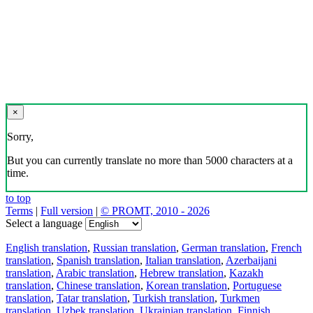
×
Sorry,
But you can currently translate no more than 5000 characters at a
time.
to top
Terms
|
Full version
|
© PROMT, 2010 - 2026
Select a language
English translation
,
Russian translation
,
German translation
,
French
translation
,
Spanish translation
,
Italian translation
,
Azerbaijani
translation
,
Arabic translation
,
Hebrew translation
,
Kazakh
translation
,
Chinese translation
,
Korean translation
,
Portuguese
translation
,
Tatar translation
,
Turkish translation
,
Turkmen
translation
,
Uzbek translation
,
Ukrainian translation
,
Finnish