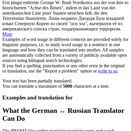
Erst jüngst entfernte George W. Bush Nordkorea aus der von ihm so
bezeichneten "Achse des Bösen", indem er das Land von der
amerikanischen Liste jener Staaten
streichen
ließ, die den
Terrorismus finanzieren.
Лишь недавно Джордж Буш младший
изъял Северную Корею из своей "оси зла",
вычеркнув
её из
американского списка стран, поддерживающих терроризм.
More
Examples of word usage in different contexts are provided solely for
linguistic purposes, i.e. to study word usage in a sentence in one
language and how they can be translated into another. All samples
are automatically collected from a variety of publicly available open
sources using bilingual search technologies.
If you find a spelling, punctuation or any other error in the original
or translation, use the "Report a problem" option or
write to us
.
Your text has been partially translated.
You can translate a maximum of
5000
characters at a time.
Examples and translation for
What the German ↔ Russian Translator
Can Do
The PROMT.One online translator translates texts and words