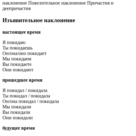
наклонение
Повелительное наклонение
Причастия и
деепричастия
Изъявительное наклонение
настоящее время
Я покидаю
Ты покидаешь
Он/она/оно покидает
Мы покидаем
Вы покидаете
Они покидают
прошедшее время
Я покидал / покидала
Ты покидал / покидала
Он/она покидал / покидала
Мы покидали
Вы покидали
Они покидали
будущее время