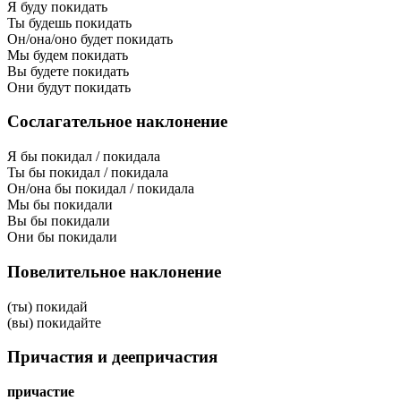
Я буду покидать
Ты будешь покидать
Он/она/оно будет покидать
Мы будем покидать
Вы будете покидать
Они будут покидать
Сослагательное наклонение
Я бы покидал / покидала
Ты бы покидал / покидала
Он/она бы покидал / покидала
Мы бы покидали
Вы бы покидали
Они бы покидали
Повелительное наклонение
(ты) покидай
(вы) покидайте
Причастия и деепричастия
причастие