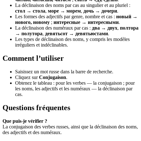
La déclinaison des noms par cas au singulier et au pluriel :
стол → стола
,
море → морем
,
дочь → дочери
.
Les formes des adjectifs par genre, nombre et cas :
новый →
нового, новому
;
интересные → интересными
.
La déclinaison des numéraux par cas :
два → двух
,
полтора
→ полутора
,
девятьсот → девятьюстами
.
Les types de déclinaison des noms, y compris les modèles
irréguliers et indéclinables.
Comment l’utiliser
Saisissez un mot russe dans la barre de recherche.
Cliquez sur
Conjugaison
.
Obtenez le tableau : pour les verbes — la conjugaison ; pour
les noms, les adjectifs et les numéraux — la déclinaison par
cas.
Questions fréquentes
Que puis-je vérifier ?
La conjugaison des verbes russes, ainsi que la déclinaison des noms,
des adjectifs et des numéraux.