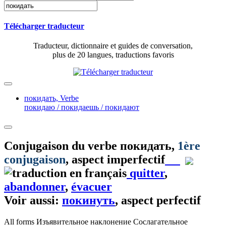
Télécharger traducteur
Traducteur, dictionnaire et guides de conversation,
plus de 20 langues, traductions favoris
покидать,
Verbe
покидаю / покидаешь / покидают
Conjugaison du verbe
покидать
,
1ère
conjugaison
, aspect imperfectif
quitter
,
abandonner
,
évacuer
Voir aussi:
покинуть
, aspect perfectif
All forms
Изъявительное наклонение
Сослагательное