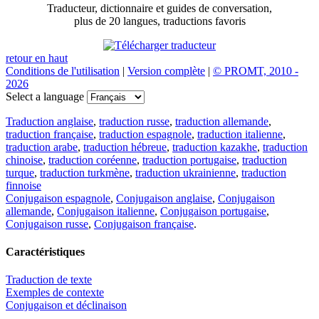
Traducteur, dictionnaire et guides de conversation,
plus de 20 langues, traductions favoris
retour en haut
Conditions de l'utilisation
|
Version complète
|
© PROMT, 2010 -
2026
Select a language
Traduction anglaise
,
traduction russe
,
traduction allemande
,
traduction française
,
traduction espagnole
,
traduction italienne
,
traduction arabe
,
traduction hébreue
,
traduction kazakhe
,
traduction
chinoise
,
traduction coréenne
,
traduction portugaise
,
traduction
turque
,
traduction turkmène
,
traduction ukrainienne
,
traduction
finnoise
Conjugaison espagnole
,
Conjugaison anglaise
,
Conjugaison
allemande
,
Conjugaison italienne
,
Conjugaison portugaise
,
Conjugaison russe
,
Conjugaison française
.
Caractéristiques
Traduction de texte
Exemples de contexte
Conjugaison et déclinaison