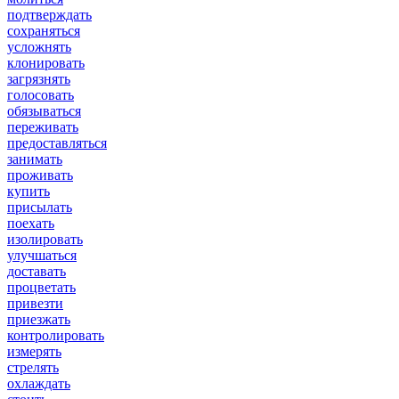
подтверждать
сохраняться
усложнять
клонировать
загрязнять
голосовать
обязываться
переживать
предоставляться
занимать
проживать
купить
присылать
поехать
изолировать
улучшаться
доставать
процветать
привезти
приезжать
контролировать
измерять
стрелять
охлаждать