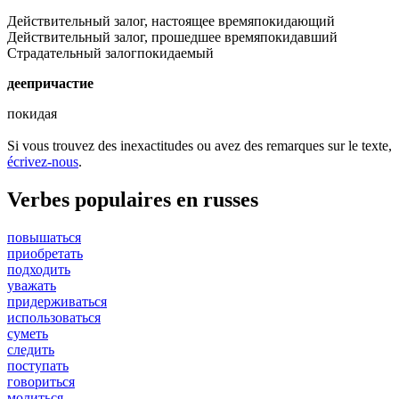
Действительный залог, настоящее время
покидающий
Действительный залог, прошедшее время
покидавший
Страдательный залог
покидаемый
деепричастие
покидая
Si vous trouvez des inexactitudes ou avez des remarques sur le texte,
écrivez-nous
.
Verbes populaires en russes
повышаться
приобретать
подходить
уважать
придерживаться
использоваться
суметь
следить
поступать
говориться
молиться