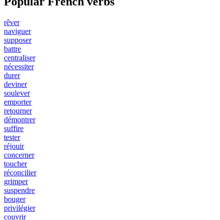
Popular French verbs
rêver
naviguer
supposer
battre
centraliser
nécessiter
durer
deviner
soulever
emporter
retourner
démontrer
suffire
tester
réjouir
concerner
toucher
réconcilier
grimper
suspendre
bouger
privilégier
couvrir