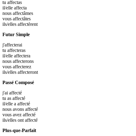
tu
affectas
il/elle
affecta
nous
affectâmes
vous
affectâtes
ils/elles
affectèrent
Futur Simple
j'
affecterai
tu
affecteras
il/elle
affectera
nous
affecterons
vous
affecterez
ils/elles
affecteront
Passé Composé
j'ai
affecté
tu as
affecté
il/elle a
affecté
nous avons
affecté
vous avez
affecté
ils/elles ont
affecté
Plus-que-Parfait