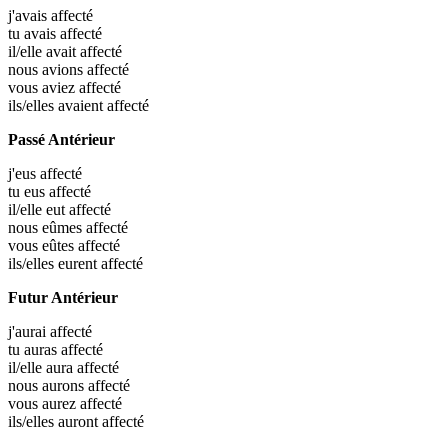
j'avais
affecté
tu avais
affecté
il/elle avait
affecté
nous avions
affecté
vous aviez
affecté
ils/elles avaient
affecté
Passé Antérieur
j'eus
affecté
tu eus
affecté
il/elle eut
affecté
nous eûmes
affecté
vous eûtes
affecté
ils/elles eurent
affecté
Futur Antérieur
j'aurai
affecté
tu auras
affecté
il/elle aura
affecté
nous aurons
affecté
vous aurez
affecté
ils/elles auront
affecté