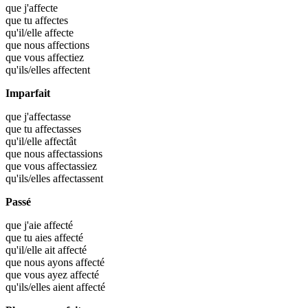
que j'
affecte
que tu
affectes
qu'il/elle
affecte
que nous
affections
que vous
affectiez
qu'ils/elles
affectent
Imparfait
que j'
affectasse
que tu
affectasses
qu'il/elle
affectât
que nous
affectassions
que vous
affectassiez
qu'ils/elles
affectassent
Passé
que j'aie
affecté
que tu aies
affecté
qu'il/elle ait
affecté
que nous ayons
affecté
que vous ayez
affecté
qu'ils/elles aient
affecté