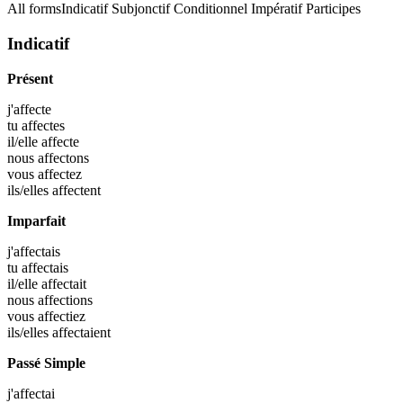
All forms
Indicatif
Subjonctif
Conditionnel
Impératif
Participes
Indicatif
Présent
j'
affecte
tu
affectes
il/elle
affecte
nous
affectons
vous
affectez
ils/elles
affectent
Imparfait
j'
affectais
tu
affectais
il/elle
affectait
nous
affections
vous
affectiez
ils/elles
affectaient
Passé Simple
j'
affectai