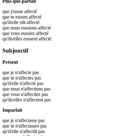
Plus-que-parfait
que j'eusse
affecté
que tu eusses
affecté
qu'il/elle eût
affecté
que nous eussions
affecté
que vous eussiez
affecté
qu'ils/elles eussent
affecté
Subjonctif
Présent
que je n'affecte pas
que tu n'affectes pas
qu'il/elle n'affecte pas
que nous n'affections pas
que vous n'affectiez pas
qu'ils/elles n'affectent pas
Imparfait
que je n'affectasse pas
que tu n'affectasses pas
qu'il/elle n'affectât pas