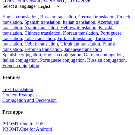
Terms
|
Full version
|
© PROMT, 2010 - 2026
Select a language
English translation
,
Russian translation
,
German translation
,
French
translation
,
Spanish translation
,
Italian translation
,
Azerbaijani
translation
,
Arabic translation
,
Hebrew translation
,
Kazakh
translation
,
Chinese translation
,
Korean translation
,
Portuguese
translation
,
Tatar translation
,
Turkish translation
,
Turkmen
translation
,
Uzbek translation
,
Ukrainian translation
,
Finnish
translation
,
Estonian translation
,
Japanese translation
Spanish conjugation
,
English conjugation
,
German conjugation
,
Italian conjugation
,
Portuguese conjugation
,
Russian conjugation
,
French conjugation
.
Features
Text Translation
Context Examples
Conjugation and Declension
Free apps
PROMT.One for iOS
PROMT.One for Android