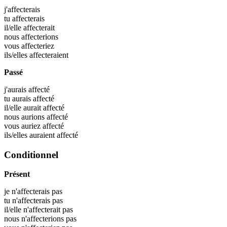
j'
affecterais
tu
affecterais
il/elle
affecterait
nous
affecterions
vous
affecteriez
ils/elles
affecteraient
Passé
j'aurais
affecté
tu aurais
affecté
il/elle aurait
affecté
nous aurions
affecté
vous auriez
affecté
ils/elles auraient
affecté
Conditionnel
Présent
je n'affecterais pas
tu n'affecterais pas
il/elle n'affecterait pas
nous n'affecterions pas