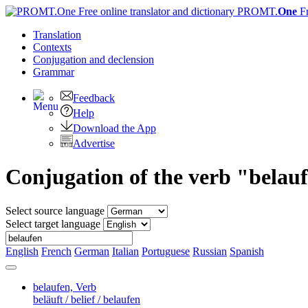
PROMT.
One
F
Translation
Contexts
Conjugation
and declension
Grammar
Feedback
Help
Download the App
Advertise
Conjugation of the verb "belau
Select source language
Select target language
English
French
German
Italian
Portuguese
Russian
Spanish
belaufen,
Verb
beläuft / belief / belaufen