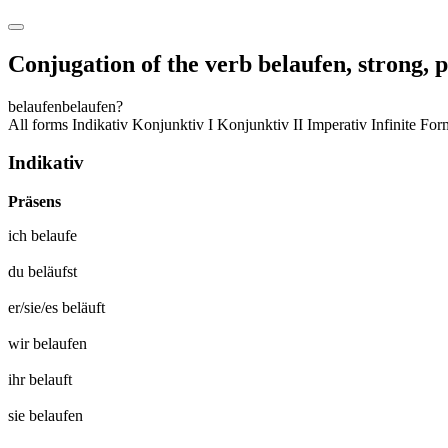
Conjugation of the verb
belaufen
,
strong, 
belaufen
belaufen?
All forms
Indikativ
Konjunktiv I
Konjunktiv II
Imperativ
Infinite Fo
Indikativ
Präsens
ich
belaufe
du
beläufst
er/sie/es
beläuft
wir
belaufen
ihr
belauft
sie
belaufen