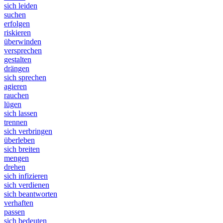
sich leiden
suchen
erfolgen
riskieren
überwinden
versprechen
gestalten
drängen
sich sprechen
agieren
rauchen
lügen
sich lassen
trennen
sich verbringen
überleben
sich breiten
mengen
drehen
sich infizieren
sich verdienen
sich beantworten
verhaften
passen
sich bedeuten