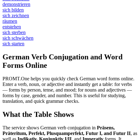
demonstrieren
sich bilden
sich zeichnen
räumen
entstehen
sich sterben
sich schwächen
sich starten
German Verb Conjugation and Word
Forms Online
PROMT.One helps you quickly check German word forms online.
Enter a verb, noun, or adjective and instantly get a table: for verbs
— forms by person, tense, and mood; for nouns and adjectives —
forms by case, gender, and number. This is useful for studying,
translation, and quick grammar checks.
What the Table Shows
The service shows German verb conjugation in
Präsens,
Präteritum, Perfekt, Plusquamperfekt, Futur I, and Futur II
, as
well as
Indikativ, Konjunktiv I/II
, and
Imperativ
forms. It