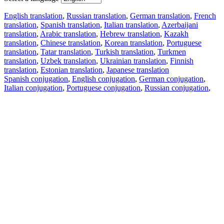
English translation
,
Russian translation
,
German translation
,
French
translation
,
Spanish translation
,
Italian translation
,
Azerbaijani
translation
,
Arabic translation
,
Hebrew translation
,
Kazakh
translation
,
Chinese translation
,
Korean translation
,
Portuguese
translation
,
Tatar translation
,
Turkish translation
,
Turkmen
translation
,
Uzbek translation
,
Ukrainian translation
,
Finnish
translation
,
Estonian translation
,
Japanese translation
Spanish conjugation
,
English conjugation
,
German conjugation
,
Italian conjugation
,
Portuguese conjugation
,
Russian conjugation
,
French conjugation
.
Features
Text Translation
Context Examples
Conjugation and Declension
Free apps
PROMT.One for iOS
PROMT.One for Android
Offers