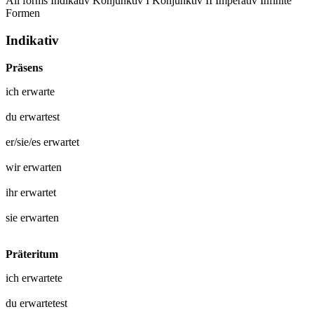
All forms
Indikativ
Konjunktiv I
Konjunktiv II
Imperativ
Infinite
Formen
Indikativ
Präsens
ich
erwarte
du
erwartest
er/sie/es
erwartet
wir
erwarten
ihr
erwartet
sie
erwarten
Präteritum
ich
erwartete
du
erwartetest