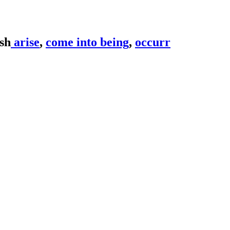
arise
,
come into being
,
occurr