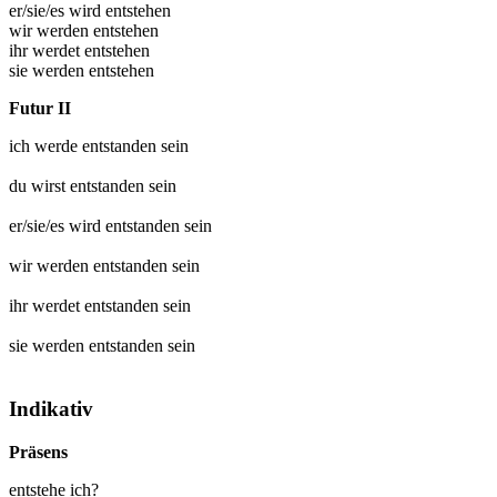
er/sie/es wird entstehen
wir werden entstehen
ihr werdet entstehen
sie werden entstehen
Futur II
ich werde
entstanden
sein
du wirst
entstanden
sein
er/sie/es wird
entstanden
sein
wir werden
entstanden
sein
ihr werdet
entstanden
sein
sie werden
entstanden
sein
Indikativ
Präsens
entstehe ich?