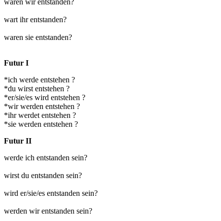
waren wir entstanden?
wart ihr entstanden?
waren sie entstanden?
Futur I
*ich werde entstehen ?
*du wirst entstehen ?
*er/sie/es wird entstehen ?
*wir werden entstehen ?
*ihr werdet entstehen ?
*sie werden entstehen ?
Futur II
werde ich entstanden sein?
wirst du entstanden sein?
wird er/sie/es entstanden sein?
werden wir entstanden sein?