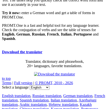
Yes. The tables help you quickly check the correct word form and
use it accurately in your text.
Try it now:
enter a German word and get a table of forms in
PROMT.One.
PROMT.One is a fast and helpful tool for any language learner.
Check the conjugation of verbs and see the table of tenses for
English
,
German
,
Russian
,
French
,
Italian
,
Portuguese
and
Spanish
.
Download the translator
Translator, dictionary and phrasebook,
20+ languages, favorite translations.
to top
Terms
|
Full version
|
© PROMT, 2010 - 2026
Select a language
English translation
,
Russian translation
,
German translation
,
French
translation
,
Spanish translation
,
Italian translation
,
Azerbaijani
translation
,
Arabic translation
,
Hebrew translation
,
Kazakh
translation
,
Chinese translation
,
Korean translation
,
Portuguese