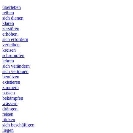
überleben
reihen
sich dienen
klaren
zerstören
erhöhen
sich erfordern
verleihen
kreisen
schrumpfen
lehren
sich verändern
sich vertrauen
benützen
existieren
zimmern
passen
bekämpfen
wässern
drängen
reisen
rücken
sich beschäftigen
liegen