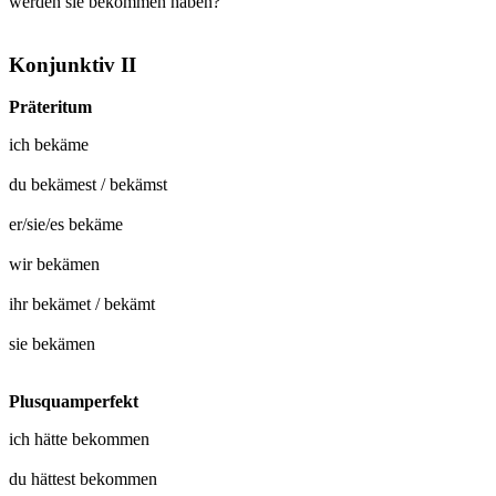
werden sie bekommen haben?
Konjunktiv II
Präteritum
ich
bekäme
du
bekämest
/
bekämst
er/sie/es
bekäme
wir
bekämen
ihr
bekämet
/
bekämt
sie
bekämen
Plusquamperfekt
ich hätte
bekommen
du hättest
bekommen