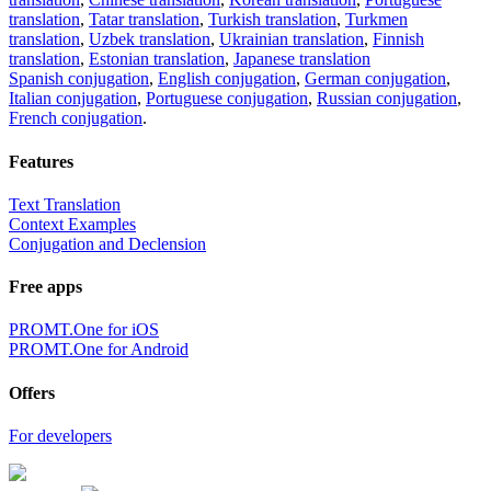
translation
,
Tatar translation
,
Turkish translation
,
Turkmen
translation
,
Uzbek translation
,
Ukrainian translation
,
Finnish
translation
,
Estonian translation
,
Japanese translation
Spanish conjugation
,
English conjugation
,
German conjugation
,
Italian conjugation
,
Portuguese conjugation
,
Russian conjugation
,
French conjugation
.
Features
Text Translation
Context Examples
Conjugation and Declension
Free apps
PROMT.One for iOS
PROMT.One for Android
Offers
For developers