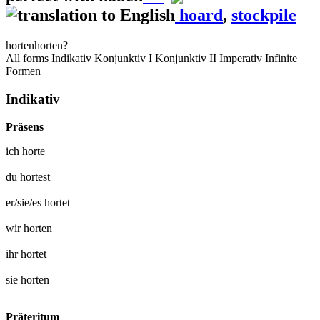
hoard
,
stockpile
horten
horten?
All forms
Indikativ
Konjunktiv I
Konjunktiv II
Imperativ
Infinite
Formen
Indikativ
Präsens
ich
horte
du
hortest
er/sie/es
hortet
wir
horten
ihr
hortet
sie
horten
Präteritum