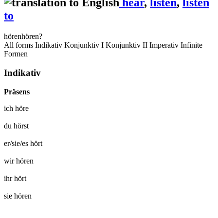
hear
,
listen
,
listen
to
hören
hören?
All forms
Indikativ
Konjunktiv I
Konjunktiv II
Imperativ
Infinite
Formen
Indikativ
Präsens
ich
höre
du
hörst
er/sie/es
hört
wir
hören
ihr
hört
sie
hören