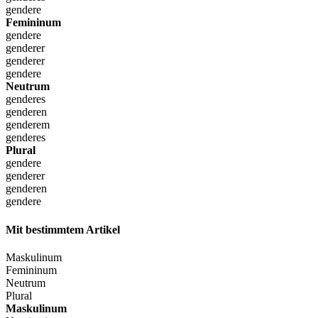
gendere
Femininum
gendere
genderer
genderer
gendere
Neutrum
genderes
genderen
genderem
genderes
Plural
gendere
genderer
genderen
gendere
Mit bestimmtem Artikel
Maskulinum
Femininum
Neutrum
Plural
Maskulinum