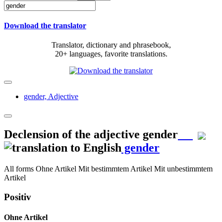
Download the translator
Translator, dictionary and phrasebook,
20+ languages, favorite translations.
gender,
Adjective
Declension of the adjective
gender
gender
All forms
Ohne Artikel
Mit bestimmtem Artikel
Mit unbestimmtem
Artikel
Positiv
Ohne Artikel