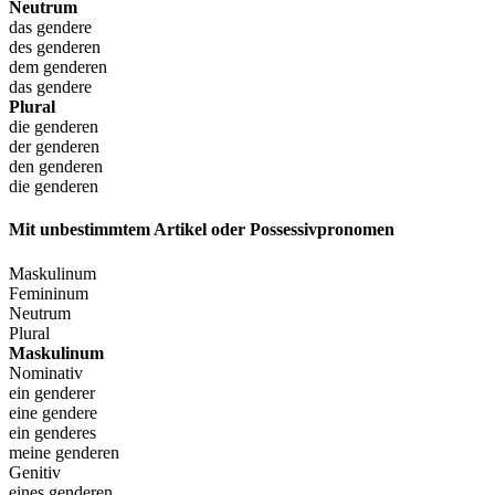
Neutrum
das gendere
des genderen
dem genderen
das gendere
Plural
die genderen
der genderen
den genderen
die genderen
Mit unbestimmtem Artikel oder Possessivpronomen
Maskulinum
Femininum
Neutrum
Plural
Maskulinum
Nominativ
ein genderer
eine gendere
ein genderes
meine genderen
Genitiv
eines genderen