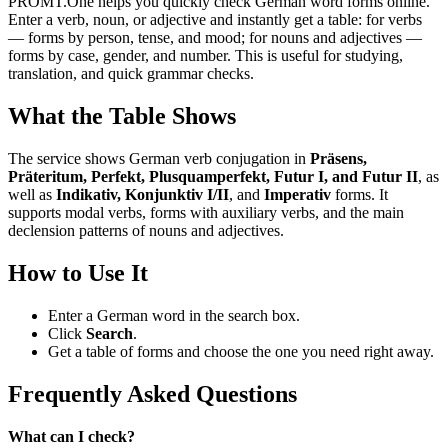
PROMT.One helps you quickly check German word forms online.
Enter a verb, noun, or adjective and instantly get a table: for verbs
— forms by person, tense, and mood; for nouns and adjectives —
forms by case, gender, and number. This is useful for studying,
translation, and quick grammar checks.
What the Table Shows
The service shows German verb conjugation in
Präsens,
Präteritum, Perfekt, Plusquamperfekt, Futur I, and Futur II
, as
well as
Indikativ, Konjunktiv I/II
, and
Imperativ
forms. It
supports modal verbs, forms with auxiliary verbs, and the main
declension patterns of nouns and adjectives.
How to Use It
Enter a German word in the search box.
Click
Search
.
Get a table of forms and choose the one you need right away.
Frequently Asked Questions
What can I check?