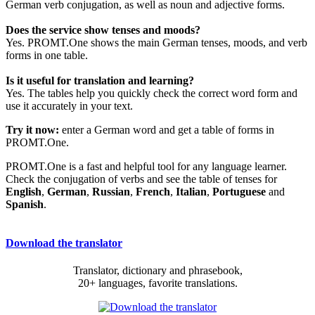
German verb conjugation, as well as noun and adjective forms.
Does the service show tenses and moods?
Yes. PROMT.One shows the main German tenses, moods, and verb
forms in one table.
Is it useful for translation and learning?
Yes. The tables help you quickly check the correct word form and
use it accurately in your text.
Try it now:
enter a German word and get a table of forms in
PROMT.One.
PROMT.One is a fast and helpful tool for any language learner.
Check the conjugation of verbs and see the table of tenses for
English
,
German
,
Russian
,
French
,
Italian
,
Portuguese
and
Spanish
.
Download the translator
Translator, dictionary and phrasebook,
20+ languages, favorite translations.