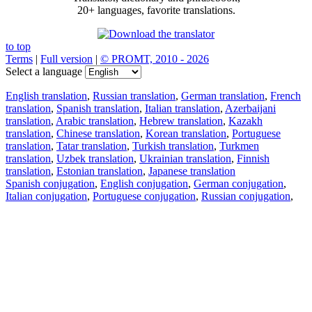
20+ languages, favorite translations.
to top
Terms
|
Full version
|
© PROMT, 2010 - 2026
Select a language
English translation
,
Russian translation
,
German translation
,
French
translation
,
Spanish translation
,
Italian translation
,
Azerbaijani
translation
,
Arabic translation
,
Hebrew translation
,
Kazakh
translation
,
Chinese translation
,
Korean translation
,
Portuguese
translation
,
Tatar translation
,
Turkish translation
,
Turkmen
translation
,
Uzbek translation
,
Ukrainian translation
,
Finnish
translation
,
Estonian translation
,
Japanese translation
Spanish conjugation
,
English conjugation
,
German conjugation
,
Italian conjugation
,
Portuguese conjugation
,
Russian conjugation
,
French conjugation
.
Features
Text Translation
Context Examples
Conjugation and Declension