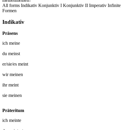
meinen
meinen?
All forms
Indikativ
Konjunktiv I
Konjunktiv II
Imperativ
Infinite
Formen
Indikativ
Präsens
ich
meine
du
meinst
er/sie/es
meint
wir
meinen
ihr
meint
sie
meinen
Präteritum
ich
meinte