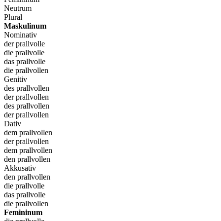
Neutrum
Plural
Maskulinum
Nominativ
der prallvolle
die prallvolle
das prallvolle
die prallvollen
Genitiv
des prallvollen
der prallvollen
des prallvollen
der prallvollen
Dativ
dem prallvollen
der prallvollen
dem prallvollen
den prallvollen
Akkusativ
den prallvollen
die prallvolle
das prallvolle
die prallvollen
Femininum