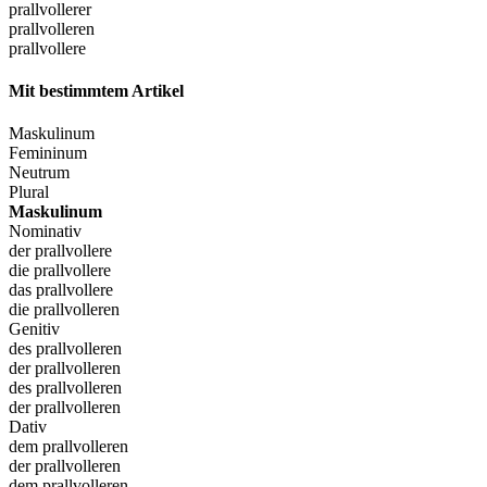
prallvollerer
prallvolleren
prallvollere
Mit bestimmtem Artikel
Maskulinum
Femininum
Neutrum
Plural
Maskulinum
Nominativ
der prallvollere
die prallvollere
das prallvollere
die prallvolleren
Genitiv
des prallvolleren
der prallvolleren
des prallvolleren
der prallvolleren
Dativ
dem prallvolleren
der prallvolleren
dem prallvolleren