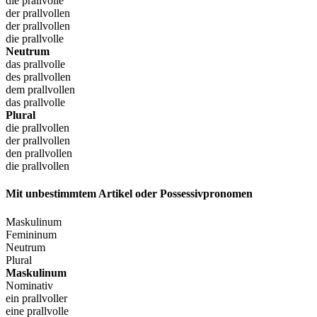
die prallvolle
der prallvollen
der prallvollen
die prallvolle
Neutrum
das prallvolle
des prallvollen
dem prallvollen
das prallvolle
Plural
die prallvollen
der prallvollen
den prallvollen
die prallvollen
Mit unbestimmtem Artikel oder Possessivpronomen
Maskulinum
Femininum
Neutrum
Plural
Maskulinum
Nominativ
ein prallvoller
eine prallvolle