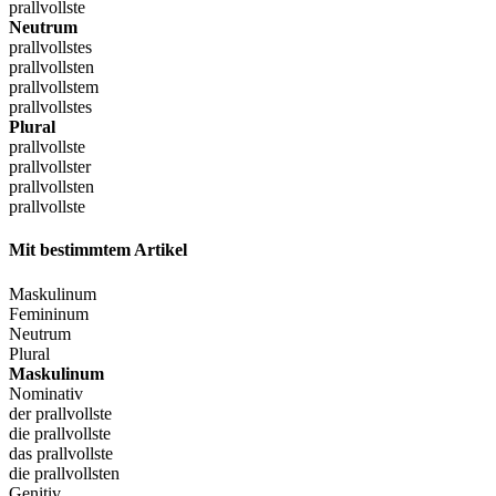
prallvollste
Neutrum
prallvollstes
prallvollsten
prallvollstem
prallvollstes
Plural
prallvollste
prallvollster
prallvollsten
prallvollste
Mit bestimmtem Artikel
Maskulinum
Femininum
Neutrum
Plural
Maskulinum
Nominativ
der prallvollste
die prallvollste
das prallvollste
die prallvollsten
Genitiv