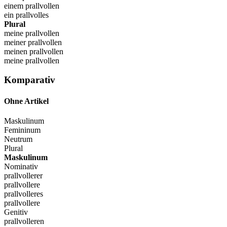
einem prallvollen
ein prallvolles
Plural
meine prallvollen
meiner prallvollen
meinen prallvollen
meine prallvollen
Komparativ
Ohne Artikel
Maskulinum
Femininum
Neutrum
Plural
Maskulinum
Nominativ
prallvollerer
prallvollere
prallvolleres
prallvollere
Genitiv
prallvolleren