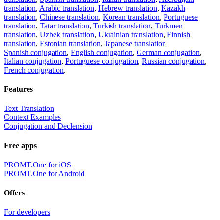
translation
,
Arabic translation
,
Hebrew translation
,
Kazakh
translation
,
Chinese translation
,
Korean translation
,
Portuguese
translation
,
Tatar translation
,
Turkish translation
,
Turkmen
translation
,
Uzbek translation
,
Ukrainian translation
,
Finnish
translation
,
Estonian translation
,
Japanese translation
Spanish conjugation
,
English conjugation
,
German conjugation
,
Italian conjugation
,
Portuguese conjugation
,
Russian conjugation
,
French conjugation
.
Features
Text Translation
Context Examples
Conjugation and Declension
Free apps
PROMT.One for iOS
PROMT.One for Android
Offers
For developers