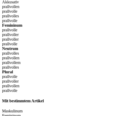
Akkusativ
prallvollen
prallvolle
prallvolles
prallvolle
Femininum
prallvolle
prallvoller
prallvoller
prallvolle
Neutrum
prallvolles
prallvollen
prallvollem
prallvolles
Plural
prallvolle
prallvoller
prallvollen
prallvolle
Mit bestimmtem Artikel
Maskulinum
Femininum