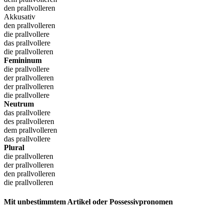
den prallvolleren
Akkusativ
den prallvolleren
die prallvollere
das prallvollere
die prallvolleren
Femininum
die prallvollere
der prallvolleren
der prallvolleren
die prallvollere
Neutrum
das prallvollere
des prallvolleren
dem prallvolleren
das prallvollere
Plural
die prallvolleren
der prallvolleren
den prallvolleren
die prallvolleren
Mit unbestimmtem Artikel oder Possessivpronomen