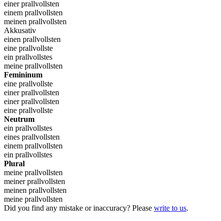
einer prallvollsten
einem prallvollsten
meinen prallvollsten
Akkusativ
einen prallvollsten
eine prallvollste
ein prallvollstes
meine prallvollsten
Femininum
eine prallvollste
einer prallvollsten
einer prallvollsten
eine prallvollste
Neutrum
ein prallvollstes
eines prallvollsten
einem prallvollsten
ein prallvollstes
Plural
meine prallvollsten
meiner prallvollsten
meinen prallvollsten
meine prallvollsten
Did you find any mistake or inaccuracy? Please
write to us
.