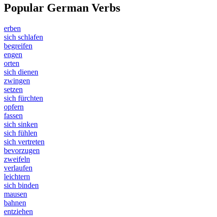
Popular German Verbs
erben
sich schlafen
begreifen
engen
orten
sich dienen
zwingen
setzen
sich fürchten
opfern
fassen
sich sinken
sich fühlen
sich vertreten
bevorzugen
zweifeln
verlaufen
leichtern
sich binden
mausen
bahnen
entziehen