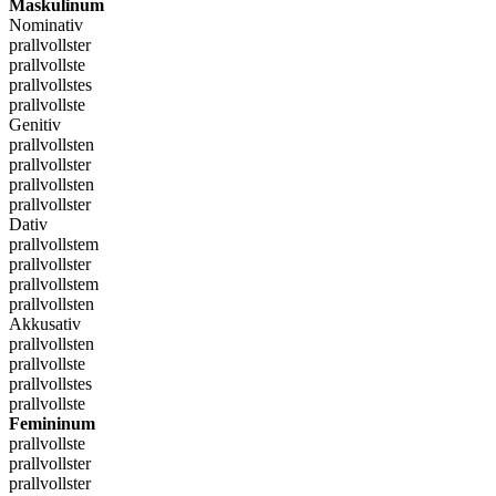
Maskulinum
Nominativ
prallvollster
prallvollste
prallvollstes
prallvollste
Genitiv
prallvollsten
prallvollster
prallvollsten
prallvollster
Dativ
prallvollstem
prallvollster
prallvollstem
prallvollsten
Akkusativ
prallvollsten
prallvollste
prallvollstes
prallvollste
Femininum
prallvollste
prallvollster
prallvollster