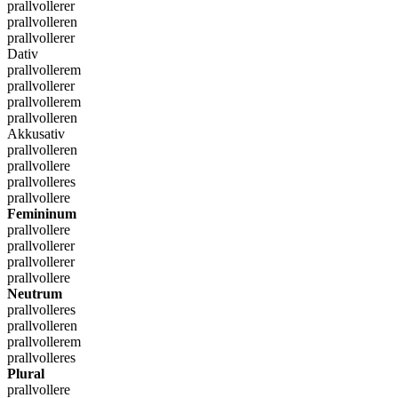
prallvollerer
prallvolleren
prallvollerer
Dativ
prallvollerem
prallvollerer
prallvollerem
prallvolleren
Akkusativ
prallvolleren
prallvollere
prallvolleres
prallvollere
Femininum
prallvollere
prallvollerer
prallvollerer
prallvollere
Neutrum
prallvolleres
prallvolleren
prallvollerem
prallvolleres
Plural
prallvollere