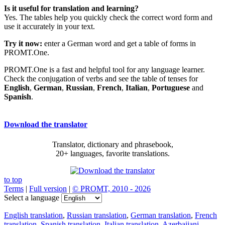
Is it useful for translation and learning?
Yes. The tables help you quickly check the correct word form and
use it accurately in your text.
Try it now:
enter a German word and get a table of forms in
PROMT.One.
PROMT.One is a fast and helpful tool for any language learner.
Check the conjugation of verbs and see the table of tenses for
English
,
German
,
Russian
,
French
,
Italian
,
Portuguese
and
Spanish
.
Download the translator
Translator, dictionary and phrasebook,
20+ languages, favorite translations.
to top
Terms
|
Full version
|
© PROMT, 2010 - 2026
Select a language
English translation
,
Russian translation
,
German translation
,
French
translation
,
Spanish translation
,
Italian translation
,
Azerbaijani