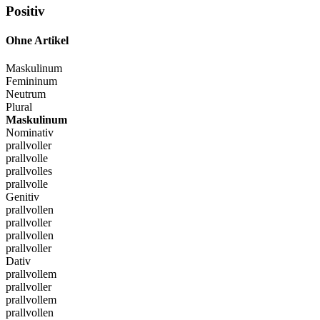
Positiv
Ohne Artikel
Maskulinum
Femininum
Neutrum
Plural
Maskulinum
Nominativ
prallvoller
prallvolle
prallvolles
prallvolle
Genitiv
prallvollen
prallvoller
prallvollen
prallvoller
Dativ
prallvollem
prallvoller
prallvollem
prallvollen