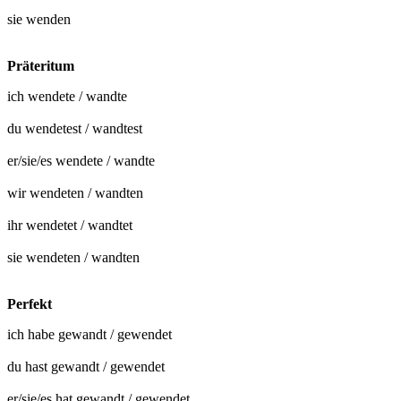
sie
wenden
Präteritum
ich
wendete
/
wandte
du
wendetest
/
wandtest
er/sie/es
wendete
/
wandte
wir
wendeten
/
wandten
ihr
wendetet
/
wandtet
sie
wendeten
/
wandten
Perfekt
ich habe
gewandt
/
gewendet
du hast
gewandt
/
gewendet
er/sie/es hat
gewandt
/
gewendet