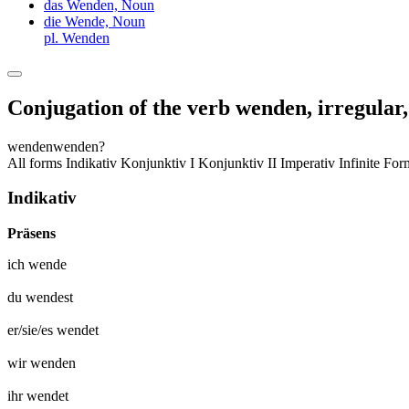
das Wenden,
Noun
die Wende,
Noun
pl. Wenden
Conjugation of the verb
wenden
,
irregular
wenden
wenden?
All forms
Indikativ
Konjunktiv I
Konjunktiv II
Imperativ
Infinite Fo
Indikativ
Präsens
ich
wende
du
wendest
er/sie/es
wendet
wir
wenden
ihr
wendet