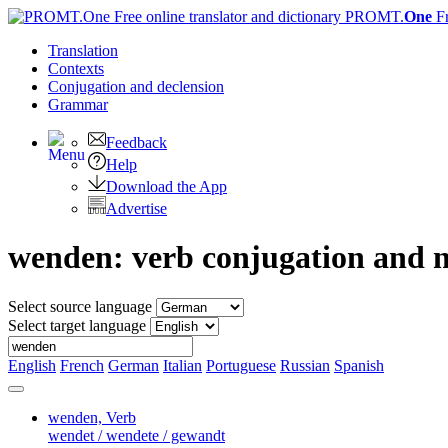
PROMT.
One
F
Translation
Contexts
Conjugation
and declension
Grammar
Feedback
Help
Download the App
Advertise
wenden: verb conjugation and n
Select source language
Select target language
English
French
German
Italian
Portuguese
Russian
Spanish
wenden,
Verb
wendet / wendete / gewandt