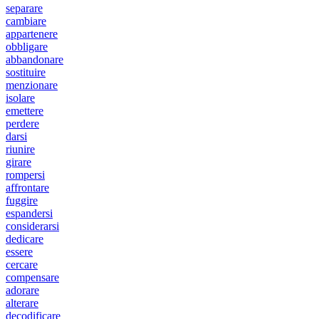
separare
cambiare
appartenere
obbligare
abbandonare
sostituire
menzionare
isolare
emettere
perdere
darsi
riunire
girare
rompersi
affrontare
fuggire
espandersi
considerarsi
dedicare
essere
cercare
compensare
adorare
alterare
decodificare