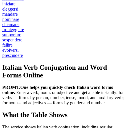
iniziare
eleggersi
mandare
nominare
chiamarsi
fronteggiare
supportare
sospendere
fallire
evolversi
prescindere
Italian Verb Conjugation and Word
Forms Online
PROMT.One helps you quickly check Italian word forms
online.
Enter a verb, noun, or adjective and get a table instantly: for
verbs — forms by person, number, tense, mood, and auxiliary verb;
for nouns and adjectives — forms by gender and number.
What the Table Shows
The service shows Italian verb conjugation, including regular,