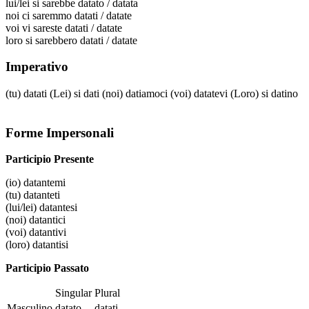
lui/lei
si sarebbe datato / datata
noi
ci saremmo datati / datate
voi
vi sareste datati / datate
loro
si sarebbero datati / datate
Imperativo
(tu)
datati
(Lei)
si dati
(noi)
datiamoci
(voi)
datatevi
(Loro)
si datino
Forme Impersonali
Participio Presente
(io)
datantemi
(tu)
datanteti
(lui/lei)
datantesi
(noi)
datantici
(voi)
datantivi
(loro)
datantisi
Participio Passato
Singular
Plural
Masculino
datato
datati