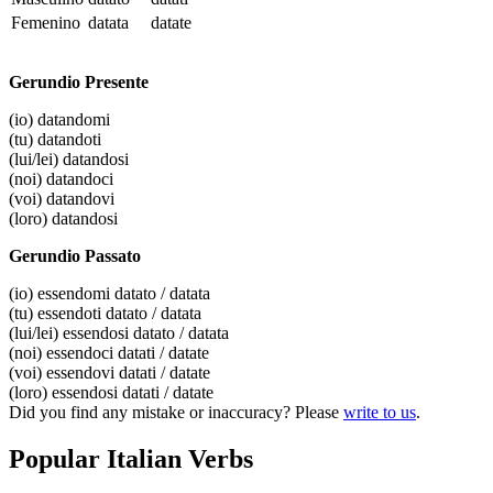
Femenino
datata
datate
Gerundio Presente
(io)
datandomi
(tu)
datandoti
(lui/lei)
datandosi
(noi)
datandoci
(voi)
datandovi
(loro)
datandosi
Gerundio Passato
(io)
essendomi datato / datata
(tu)
essendoti datato / datata
(lui/lei)
essendosi datato / datata
(noi)
essendoci datati / datate
(voi)
essendovi datati / datate
(loro)
essendosi datati / datate
Did you find any mistake or inaccuracy? Please
write to us
.
Popular Italian Verbs