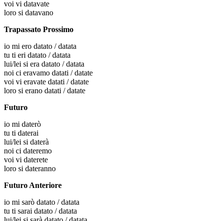
voi
vi datavate
loro
si datavano
Trapassato Prossimo
io
mi ero datato / datata
tu
ti eri datato / datata
lui/lei
si era datato / datata
noi
ci eravamo datati / datate
voi
vi eravate datati / datate
loro
si erano datati / datate
Futuro
io
mi daterò
tu
ti daterai
lui/lei
si daterà
noi
ci dateremo
voi
vi daterete
loro
si dateranno
Futuro Anteriore
io
mi sarò datato / datata
tu
ti sarai datato / datata
lui/lei
si sarà datato / datata