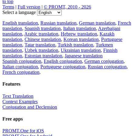
to top
Terms
|
Full version
|
© PROMT, 2010 - 2026
Select a language
English translation
,
Russian translation
,
German translation
,
French
translation
,
Spanish translation
,
Italian translation
,
Azerbaijani
translation
,
Arabic translation
,
Hebrew translation
,
Kazakh
translation
,
Chinese translation
,
Korean translation
,
Portuguese
translation
,
Tatar translation
,
Turkish translation
,
Turkmen
translation
,
Uzbek translation
,
Ukrainian translation
,
Finnish
translation
,
Estonian translation
,
Japanese translation
Spanish conjugation
,
English conjugation
,
German conjugation
,
Italian conjugation
,
Portuguese conjugation
,
Russian conjugation
,
French conjugation
.
Features
Text Translation
Context Examples
Conjugation and Declension
Free apps
PROMT.One for iOS