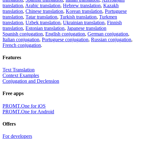
translation
,
Arabic translation
,
Hebrew translation
,
Kazakh
translation
,
Chinese translation
,
Korean translation
,
Portuguese
translation
,
Tatar translation
,
Turkish translation
,
Turkmen
translation
,
Uzbek translation
,
Ukrainian translation
,
Finnish
translation
,
Estonian translation
,
Japanese translation
Spanish conjugation
,
English conjugation
,
German conjugation
,
Italian conjugation
,
Portuguese conjugation
,
Russian conjugation
,
French conjugation
.
Features
Text Translation
Context Examples
Conjugation and Declension
Free apps
PROMT.One for iOS
PROMT.One for Android
Offers
For developers