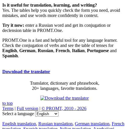
Is it useful for translation, learning, and writing?
Yes. The tables help you quickly check the form you need, avoid
mistakes, and use words more confidently in context.
Try it now:
enter a Russian word and get its conjugation or
declension table in PROMT.One.
PROMT.One is a fast and helpful tool for any language learner.
Check the conjugation of verbs and see the table of tenses for
English
,
German
,
Russian
,
French
,
Italian
,
Portuguese
and
Spanish
.
Download the translator
Translator, dictionary and phrasebook,
20+ languages, favorite translations.
to top
Terms
|
Full version
|
© PROMT, 2010 - 2026
Select a language
English translation
,
Russian translation
,
German translation
,
French
translation
,
Spanish translation
,
Italian translation
,
Azerbaijani