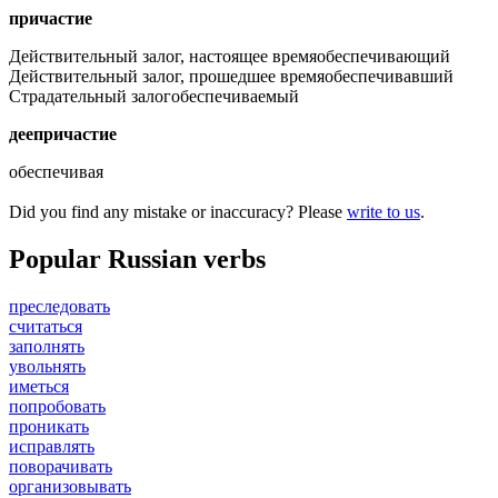
причастие
Действительный залог, настоящее время
обеспечивающий
Действительный залог, прошедшее время
обеспечивавший
Страдательный залог
обеспечиваемый
деепричастие
обеспечивая
Did you find any mistake or inaccuracy? Please
write to us
.
Popular Russian verbs
преследовать
считаться
заполнять
увольнять
иметься
попробовать
проникать
исправлять
поворачивать
организовывать