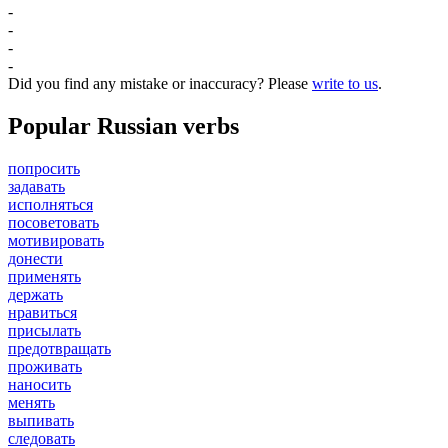
-
-
-
-
Did you find any mistake or inaccuracy? Please
write to us
.
Popular Russian verbs
попросить
задавать
исполняться
посоветовать
мотивировать
донести
применять
держать
нравиться
присылать
предотвращать
проживать
наносить
менять
выпивать
следовать