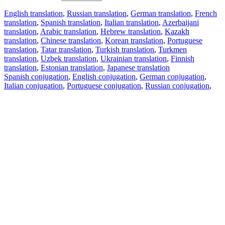
English translation
,
Russian translation
,
German translation
,
French
translation
,
Spanish translation
,
Italian translation
,
Azerbaijani
translation
,
Arabic translation
,
Hebrew translation
,
Kazakh
translation
,
Chinese translation
,
Korean translation
,
Portuguese
translation
,
Tatar translation
,
Turkish translation
,
Turkmen
translation
,
Uzbek translation
,
Ukrainian translation
,
Finnish
translation
,
Estonian translation
,
Japanese translation
Spanish conjugation
,
English conjugation
,
German conjugation
,
Italian conjugation
,
Portuguese conjugation
,
Russian conjugation
,
French conjugation
.
Features
Text Translation
Context Examples
Conjugation and Declension
Free apps
PROMT.One for iOS
PROMT.One for Android
Offers