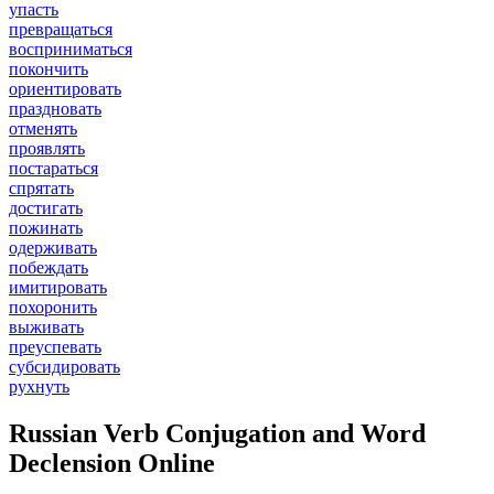
упасть
превращаться
восприниматься
покончить
ориентировать
праздновать
отменять
проявлять
постараться
спрятать
достигать
пожинать
одерживать
побеждать
имитировать
похоронить
выживать
преуспевать
субсидировать
рухнуть
Russian Verb Conjugation and Word
Declension Online