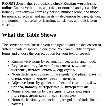
PROMT.One helps you quickly check Russian word forms
online.
Enter a verb, noun, adjective, or numeral and get a table
instantly: for verbs — forms by person, number, tense, and mood;
for nouns, adjectives, and numerals — declension by case, gender,
and number. It is useful for learning, translation, and quick form
checks.
What the Table Shows
The service shows Russian verb conjugation and the declension of
different parts of speech in one table. You can quickly compare
forms and choose the correct option for your text or speech.
Russian verb forms by person, number, tense, and mood.
Regular and irregular verb forms:
читать → читаю,
читаешь, читаем
;
ехать → еду, едешь
.
Noun declension by case in the singular and plural:
стол →
стола
,
море → морем
,
дочь → дочери
.
Adjective forms by gender, number, and case:
новый →
нового, новому
;
интересные → интересными
.
Numeral declension by case:
два → двух
,
полтора →
полутора
,
девятьсот → девятьюстами
.
Noun declension types, including irregular and indeclinable
patterns.