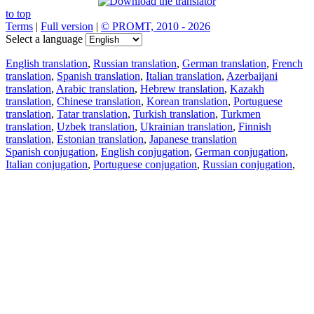
to top
Terms
|
Full version
|
© PROMT, 2010 - 2026
Select a language
English translation
,
Russian translation
,
German translation
,
French
translation
,
Spanish translation
,
Italian translation
,
Azerbaijani
translation
,
Arabic translation
,
Hebrew translation
,
Kazakh
translation
,
Chinese translation
,
Korean translation
,
Portuguese
translation
,
Tatar translation
,
Turkish translation
,
Turkmen
translation
,
Uzbek translation
,
Ukrainian translation
,
Finnish
translation
,
Estonian translation
,
Japanese translation
Spanish conjugation
,
English conjugation
,
German conjugation
,
Italian conjugation
,
Portuguese conjugation
,
Russian conjugation
,
French conjugation
.
Features
Text Translation
Context Examples
Conjugation and Declension
Free apps
PROMT.One for iOS