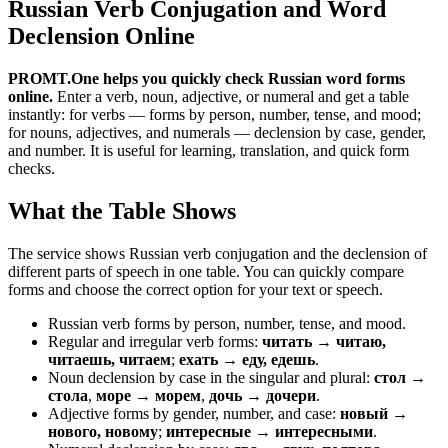
Russian Verb Conjugation and Word
Declension Online
PROMT.One helps you quickly check Russian word forms
online.
Enter a verb, noun, adjective, or numeral and get a table
instantly: for verbs — forms by person, number, tense, and mood;
for nouns, adjectives, and numerals — declension by case, gender,
and number. It is useful for learning, translation, and quick form
checks.
What the Table Shows
The service shows Russian verb conjugation and the declension of
different parts of speech in one table. You can quickly compare
forms and choose the correct option for your text or speech.
Russian verb forms by person, number, tense, and mood.
Regular and irregular verb forms:
читать → читаю,
читаешь, читаем
;
ехать → еду, едешь
.
Noun declension by case in the singular and plural:
стол →
стола
,
море → морем
,
дочь → дочери
.
Adjective forms by gender, number, and case:
новый →
нового, новому
;
интересные → интересными
.