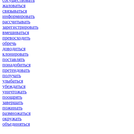
сосуществовать
жаловаться
связываться
информировать
рассчитывать
зарегистрировать
вмешиваться
превосходить
обречь
доводиться
клонировать
поставлять
понадобиться
претендовать
получать
улыбаться
убеждаться
уничтожать
поощрять
завершать
пожинать
размножаться
окружать
объединяться