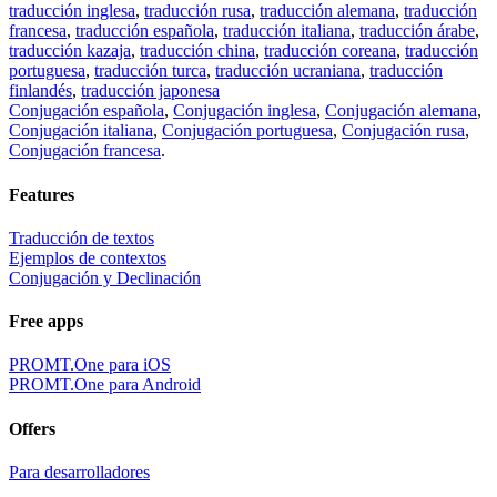
traducción inglesa
,
traducción rusa
,
traducción alemana
,
traducción
francesa
,
traducción española
,
traducción italiana
,
traducción árabe
,
traducción kazaja
,
traducción china
,
traducción coreana
,
traducción
portuguesa
,
traducción turca
,
traducción ucraniana
,
traducción
finlandés
,
traducción japonesa
Conjugación española
,
Conjugación inglesa
,
Conjugación alemana
,
Conjugación italiana
,
Conjugación portuguesa
,
Conjugación rusa
,
Conjugación francesa
.
Features
Traducción de textos
Ejemplos de contextos
Conjugación y Declinación
Free apps
PROMT.One para iOS
PROMT.One para Android
Offers
Para desarrolladores