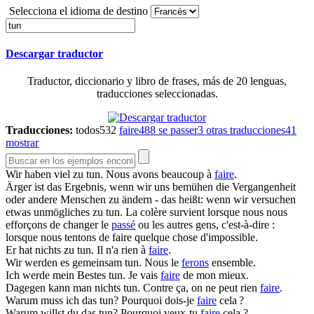
Selecciona el idioma de destino
Descargar traductor
Traductor, diccionario y libro de frases, más de 20 lenguas,
traducciones seleccionadas.
Traducciones:
todos
532
faire
488
se passer
3
otras traducciones
41
mostrar
Wir haben viel zu
tun
.
Nous avons beaucoup à
faire
.
Ärger ist das Ergebnis, wenn wir uns bemühen die Vergangenheit
oder andere Menschen zu ändern - das heißt: wenn wir versuchen
etwas unmögliches zu
tun
.
La colère survient lorsque nous nous
efforçons de changer le
passé
ou les autres gens, c'est-à-dire :
lorsque nous tentons de faire quelque chose d'impossible.
Er hat nichts zu
tun
.
Il n'a rien à
faire
.
Wir werden es gemeinsam
tun
.
Nous le
ferons
ensemble.
Ich werde mein Bestes
tun
.
Je vais
faire
de mon mieux.
Dagegen kann man nichts
tun
.
Contre ça, on ne peut rien
faire
.
Warum muss ich das
tun
?
Pourquoi dois-je
faire
cela ?
Warum willst du das
tun
?
Pourquoi veux-tu
faire
cela ?