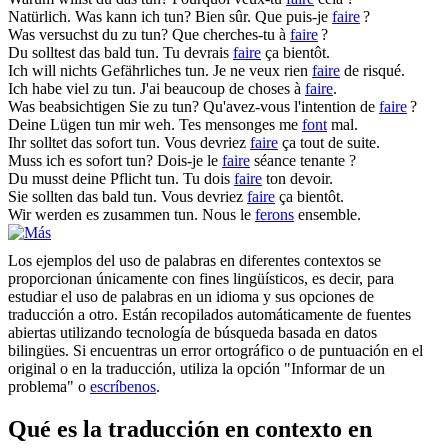
Natürlich. Was kann ich
tun
?
Bien sûr. Que puis-je
faire
?
Was versuchst du zu
tun
?
Que cherches-tu à
faire
?
Du solltest das bald
tun
.
Tu devrais
faire
ça bientôt.
Ich will nichts Gefährliches
tun
.
Je ne veux rien
faire
de risqué.
Ich habe viel zu
tun
.
J'ai beaucoup de choses à
faire
.
Was beabsichtigen Sie zu
tun
?
Qu'avez-vous l'intention de
faire
?
Deine Lügen
tun
mir weh.
Tes mensonges me
font
mal.
Ihr solltet das sofort
tun
.
Vous devriez
faire
ça tout de suite.
Muss ich es sofort
tun
?
Dois-je le
faire
séance tenante ?
Du musst deine Pflicht
tun
.
Tu dois
faire
ton devoir.
Sie sollten das bald
tun
.
Vous devriez
faire
ça bientôt.
Wir werden es zusammen
tun
.
Nous le
ferons
ensemble.
Los ejemplos del uso de palabras en diferentes contextos se
proporcionan únicamente con fines lingüísticos, es decir, para
estudiar el uso de palabras en un idioma y sus opciones de
traducción a otro. Están recopilados automáticamente de fuentes
abiertas utilizando tecnología de búsqueda basada en datos
bilingües. Si encuentras un error ortográfico o de puntuación en el
original o en la traducción, utiliza la opción "Informar de un
problema" o
escríbenos
.
Qué es la traducción en contexto en