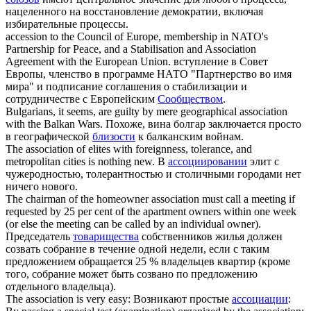
нацеленного на восстановление демократии, включая
избирательные процессы.
accession to the Council of Europe, membership in NATO's
Partnership for Peace, and a Stabilisation and
Association
Agreement with the European Union.
вступление в Совет
Европы, членство в программе НАТО "Партнерство во имя
мира" и подписание соглашения о стабилизации и
сотрудничестве с Европейским
Сообществом
.
Bulgarians, it seems, are guilty by mere geographical
association
with the Balkan Wars.
Похоже, вина болгар заключается просто
в географической
близости
к балканским войнам.
The
association
of elites with foreignness, tolerance, and
metropolitan cities is nothing new.
В
ассоциировании
элит с
чужеродностью, толерантностью и столичными городами нет
ничего нового.
The chairman of the homeowner
association
must call a meeting if
requested by 25 per cent of the apartment owners within one week
(or else the meeting can be called by an individual owner).
Председатель
товарищества
собственников жилья должен
созвать собрание в течение одной недели, если с таким
предложением обращается 25 % владельцев квартир (кроме
того, собрание может быть созвано по предложению
отдельного владельца).
The
association
is very easy:
Возникают простые
ассоциации
: