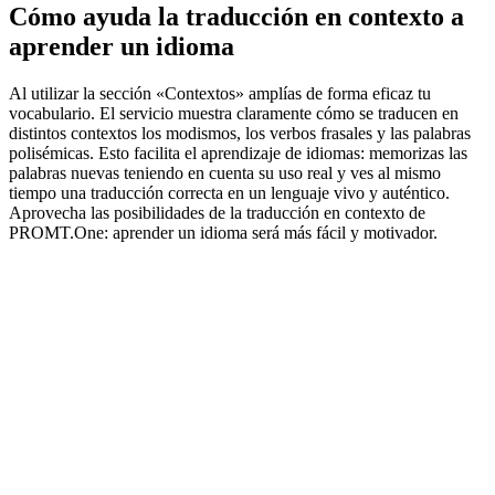
Cómo ayuda la traducción en contexto a
aprender un idioma
Al utilizar la sección «Contextos» amplías de forma eficaz tu
vocabulario. El servicio muestra claramente cómo se traducen en
distintos contextos los modismos, los verbos frasales y las palabras
polisémicas. Esto facilita el aprendizaje de idiomas: memorizas las
palabras nuevas teniendo en cuenta su uso real y ves al mismo
tiempo una traducción correcta en un lenguaje vivo y auténtico.
Aprovecha las posibilidades de la traducción en contexto de
PROMT.One: aprender un idioma será más fácil y motivador.