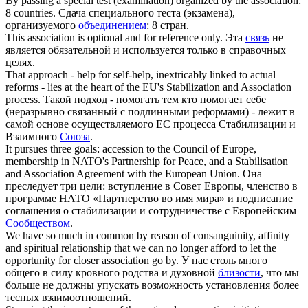
By passing a special test (examination) organized by the
association
:
8 countries.
Сдача специального теста (экзамена),
организуемого
объединением
: 8 стран.
This
association
is optional and for reference only.
Эта
связь
не
является обязательной и используется только в справочных
целях.
That approach - help for self-help, inextricably linked to actual
reforms - lies at the heart of the EU's Stabilization and
Association
process.
Такой подход - помогать тем кто помогает себе
(неразрывно связанный с подлинными реформами) - лежит в
самой основе осуществляемого ЕС процесса Стабилизации и
Взаимного
Союза
.
It pursues three goals: accession to the Council of Europe,
membership in NATO's Partnership for Peace, and a Stabilisation
and
Association
Agreement with the European Union.
Она
преследует три цели: вступление в Совет Европы, членство в
программе НАТО «Партнерство во имя мира» и подписание
соглашения о стабилизации и сотрудничестве с Европейским
Сообществом
.
We have so much in common by reason of consanguinity, affinity
and spiritual relationship that we can no longer afford to let the
opportunity for closer
association
go by.
У нас столь много
общего в силу кровного родства и духовной
близости
, что мы
больше не должны упускать возможность установления более
тесных взаимоотношений.