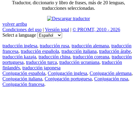
Traductor, diccionario y libro de frases, más de 20 lenguas,
traducciones seleccionadas.
volver arriba
Condiciones del uso
|
Versión total
|
© PROMT, 2010 - 2026
Select a language
traducción inglesa
,
traducción rusa
,
traducción alemana
,
traducción
francesa
,
traducción española
,
traducción italiana
,
traducción árabe
,
traducción kazaja
,
traducción china
,
traducción coreana
,
traducción
portuguesa
,
traducción turca
,
traducción ucraniana
,
traducción
finlandés
,
traducción japonesa
Conjugación española
,
Conjugación inglesa
,
Conjugación alemana
,
Conjugación italiana
,
Conjugación portuguesa
,
Conjugación rusa
,
Conjugación francesa
.
Features
Traducción de textos
Ejemplos de contextos
Conjugación y Declinación
Free apps