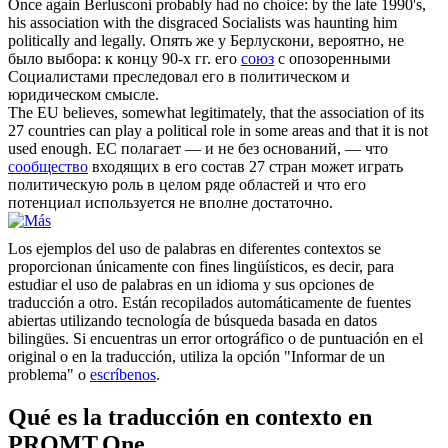
Once again Berlusconi probably had no choice: by the late 1990's,
his
association
with the disgraced Socialists was haunting him
politically and legally.
Опять же у Берлускони, вероятно, не
было выбора: к концу 90-х гг. его
союз
с опозоренными
Социалистами преследовал его в политическом и
юридическом смысле.
The EU believes, somewhat legitimately, that the
association
of its
27 countries can play a political role in some areas and that it is not
used enough.
ЕС полагает — и не без оснований, — что
сообщество
входящих в его состав 27 стран может играть
политическую роль в целом ряде областей и что его
потенциал используется не вполне достаточно.
Los ejemplos del uso de palabras en diferentes contextos se
proporcionan únicamente con fines lingüísticos, es decir, para
estudiar el uso de palabras en un idioma y sus opciones de
traducción a otro. Están recopilados automáticamente de fuentes
abiertas utilizando tecnología de búsqueda basada en datos
bilingües. Si encuentras un error ortográfico o de puntuación en el
original o en la traducción, utiliza la opción "Informar de un
problema" o
escríbenos
.
Qué es la traducción en contexto en
PROMT.One