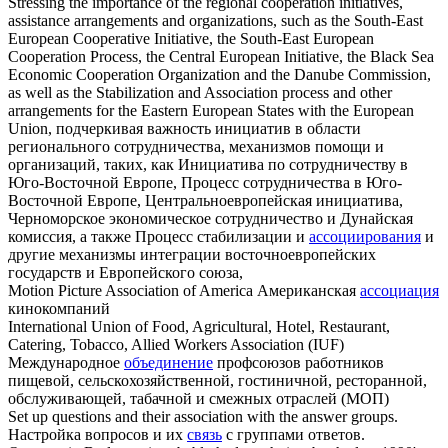
Stressing the importance of the regional cooperation initiatives,
assistance arrangements and organizations, such as the South-East
European Cooperative Initiative, the South-East European
Cooperation Process, the Central European Initiative, the Black Sea
Economic Cooperation Organization and the Danube Commission,
as well as the Stabilization and
Association
process and other
arrangements for the Eastern European States with the European
Union,
подчеркивая важность инициатив в области
регионального сотрудничества, механизмов помощи и
организаций, таких, как Инициатива по сотрудничеству в
Юго-Восточной Европе, Процесс сотрудничества в Юго-
Восточной Европе, Центральноевропейская инициатива,
Черноморское экономическое сотрудничество и Дунайская
комиссия, а также Процесс стабилизации и
ассоциирования
и
другие механизмы интеграции восточноевропейских
государств и Европейского союза,
Motion Picture
Association
of America
Американская
ассоциация
кинокомпаний
International Union of Food, Agricultural, Hotel, Restaurant,
Catering, Tobacco, Allied Workers
Association
(IUF)
Международное
объединение
профсоюзов работников
пищевой, сельскохозяйственной, гостиничной, ресторанной,
обслуживающей, табачной и смежных отраслей (МОП)
Set up questions and their
association
with the answer groups.
Настройка вопросов и их
связь
с группами ответов.