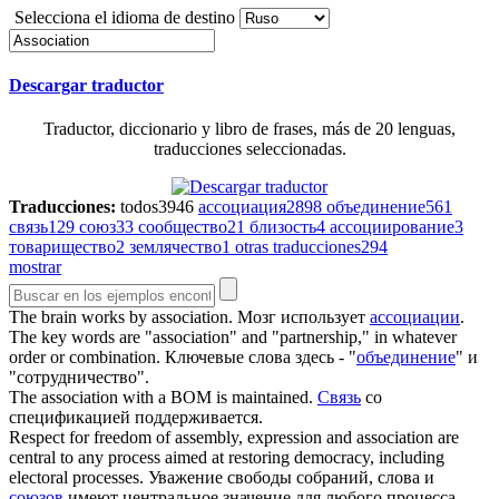
Selecciona el idioma de destino
Descargar traductor
Traductor, diccionario y libro de frases, más de 20 lenguas,
traducciones seleccionadas.
Traducciones:
todos
3946
ассоциация
2898
объединение
561
связь
129
союз
33
сообщество
21
близость
4
ассоциирование
3
товарищество
2
землячество
1
otras traducciones
294
mostrar
The brain works by
association
.
Мозг использует
ассоциации
.
The key words are "
association
" and "partnership," in whatever
order or combination.
Ключевые слова здесь - "
объединение
" и
"сотрудничество".
The
association
with a BOM is maintained.
Связь
со
спецификацией поддерживается.
Respect for freedom of assembly, expression and
association
are
central to any process aimed at restoring democracy, including
electoral processes.
Уважение свободы собраний, слова и
союзов
имеют центральное значение для любого процесса,