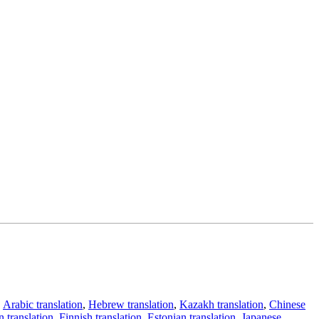
,
Arabic translation
,
Hebrew translation
,
Kazakh translation
,
Chinese
 translation
,
Finnish translation
,
Estonian translation
,
Japanese