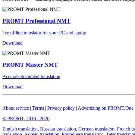
PROMT Professional NMT
Try offline translator for your PC and laptop
Download
PROMT Master NMT
Accurate document translation
Download
About service
|
Terms
|
Privacy policy
|
Advertizing on PROMT.One
© PROMT, 2010 - 2026
English translation
,
Russian translation
,
German translation
,
French tr
translation
,
Korean translation
,
Portuguese translation
,
Tatar translatio