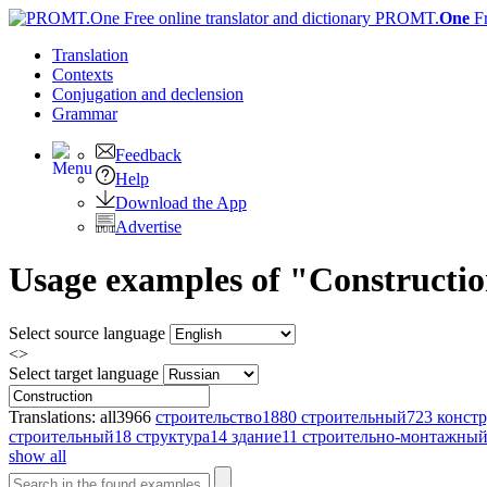
PROMT.
One
F
Translation
Contexts
Conjugation
and declension
Grammar
Feedback
Help
Download the App
Advertise
Usage examples of "Construction
Select source language
<>
Select target language
Translations:
all
3966
строительство
1880
строительный
723
конст
строительный
18
структура
14
здание
11
строительно-монтажны
show all