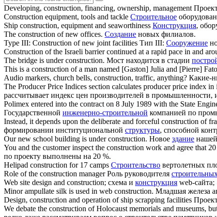
Developing,
construction
, financing, ownership, management
Проект
Construction
equipment, tools and tackle
Строительное
оборудован
Ship
construction
, equipment and seaworthiness
Конструкция
, обо
The
construction
of new offices.
Создание
новых филиалов.
Type III:
Construction
of new joint facilities
Тип III:
Сооружение
но
Construction
of the Israeli barrier continued at a rapid pace in and ar
The bridge is under
construction
.
Мост находится в стадии
постро
This is a
construction
of a man named [Gaston] Julia and [Pierre] Fato
Audio markers, church bells,
construction
, traffic, anything?
Какие-н
The Producer Price Indices section calculates producer price index in 
рассчитывает индекс цен производителей в промышленности, 
Polimex entered into the contract on 8 July 1989 with the State Engin
Государственной
инженерно-строительной
компанией по пром
Instead, it depends upon the deliberate and forceful
construction
of fra
формировании институциональной
структуры
, способной кон
Our new school building is under
construction
.
Новое
здание
нашей 
You and the customer inspect the
construction
work and agree that 20 
по проекту выполнены на 20 %.
Helipad
construction
for 17 camps
Строительство
вертолетных пло
Role of the
construction
manager
Роль руководителя
строительны
Web site design and
construction
;
схема и
конструкция
web-сайта;
Minor ampullate silk is used in web
construction
.
Младшая железа am
Design,
construction
and operation of ship scrapping facilities
Проек
We debate the
construction
of Holocaust memorials and museums, but r