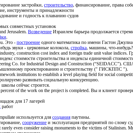
ирование застройки,
строительство
, финансирование, права соб
ие, инструменты и принадлежности
рудование и годность к плаванию судов
вых совместных установок
ound Jerusalem.
Возведение
Израилем барьера продолжается стреми
йки
.
u.
Это -
построение
одного математика по имени Гастон Джулиа 
ибудь звуки - церковные колокола,
стройка
, машины, что-нибудь?
industry,
construction
cost index and foreign trade unit value indices.
Г
индекс стоимости строительства и индексы единичной стоимост
eering Co. for Industrial Design and
Construction
(“SEIDACC”).
США.
ышленному проектированию и строительству (" ГИСКППС ").
mework institutions to establish a level playing field for social competit
тролируемо развивать социальную конкуренцию.
школы сейчас строится.
percent of the work on the project is completed.
Вы и клиент прове
щадок для 17 лагерей
х
работ
pullate используется для
создания
паутины.
тирование,
сооружение
и эксплуатация предприятий по слому су
arely even consider raising monuments to the victims of Stalinism.
М