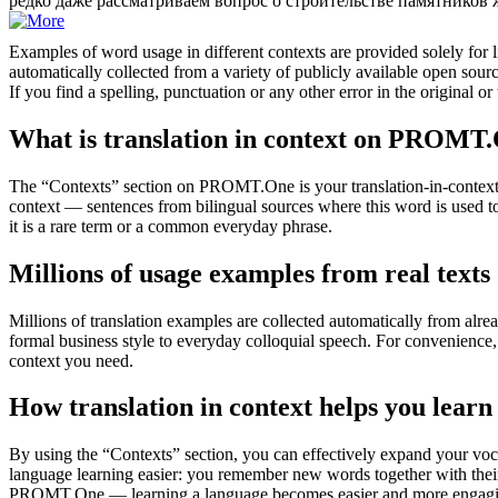
редко даже рассматриваем вопрос о строительстве памятников 
Examples of word usage in different contexts are provided solely for l
automatically collected from a variety of publicly available open sour
If you find a spelling, punctuation or any other error in the original o
What is translation in context on PROMT
The “Contexts” section on PROMT.One is your translation-in-context to
context — sentences from bilingual sources where this word is used to
it is a rare term or a common everyday phrase.
Millions of usage examples from real texts
Millions of translation examples are collected automatically from alr
formal business style to everyday colloquial speech. For convenience, t
context you need.
How translation in context helps you learn
By using the “Contexts” section, you can effectively expand your voc
language learning easier: you remember new words together with their 
PROMT.One — learning a language becomes easier and more engag