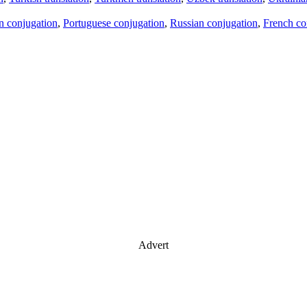
an conjugation
,
Portuguese conjugation
,
Russian conjugation
,
French co
Advert