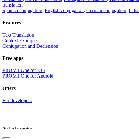
translation
Spanish conjugation
,
English conjugation
,
German conjugation
,
Itali
Features
Text Translation
Context Examples
Conjugation and Declension
Free apps
PROMT.One for iOS
PROMT.One for Android
Offers
For developers
Add to Favorites