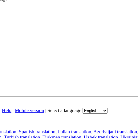
|
Help
|
Mobile version
|
Select a language
anslation
,
Spanish translation
,
Italian translation
,
Azerbaijani translation
n
,
Turkish translation
,
Turkmen translation
,
Uzbek translation
,
Ukrainian