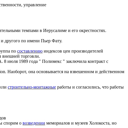
ственности, управление
тельными темпами в Иерусалиме и его окрестностях.
и другого по имени Пьер Фату.
руппа по
составлению
индексов цен производителей
и внешней торговли.
 8 июля 1989 года " Полимекс " заключила контракт с
ion.
Наоборот, она основывается на взвешенном и действенном
рили
строительно-монтажные
работы и согласились, что работы
дов
ы спорим о
возведении
мемориалов и музеев Холокоста, но