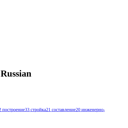
 Russian
2
построение
33
стройка
21
составление
20
инженерно-