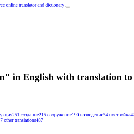
ree online translator and dictionary
" in English with translation to
рукция
251
создание
215
сооружение
190
возведение
54
постройка
4
й
7
other translations
487