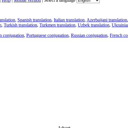
|
Help
|
Mobile version
|
Select a language
anslation
,
Spanish translation
,
Italian translation
,
Azerbaijani translation
n
,
Turkish translation
,
Turkmen translation
,
Uzbek translation
,
Ukrainian
an conjugation
,
Portuguese conjugation
,
Russian conjugation
,
French co
Advert