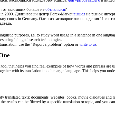
одов, касающихся Ахмеда Абу Адасса,
фигурировавшего
в видео
 а тот взломщик больше не
объявлялся
?
 in 2009.
Дилинговый центр Forex-Market
вышел
на рынок интерн
nary courts in Germany.
Один из заговорщиков нападения 11 сентя
дведь.
inguistic purposes, i.e. to study word usage in a sentence in one langua
ces using bilingual search technologies.
r translation, use the "Report a problem" option or
write to us
.
.One
ol that helps you find real examples of how words and phrases are used
gether with its translation into the target language. This helps you un
eady translated texts: documents, websites, books, movie dialogues and m
he results can be filtered by a specific translation or topic, and you c