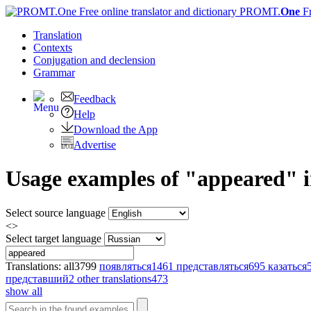
PROMT.
One
F
Translation
Contexts
Conjugation
and declension
Grammar
Feedback
Help
Download the App
Advertise
Usage examples of "appeared" in
Select source language
<>
Select target language
Translations:
all
3799
появляться
1461
представляться
695
казаться
представший
2
other translations
473
show all