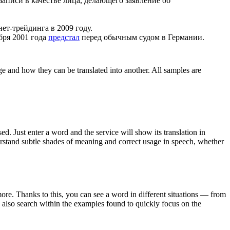
записи в качестве лица, делающего заявление об
ет-трейдинга в 2009 году.
бря 2001 года
предстал
перед обычным судом в Германии.
ge and how they can be translated into another. All samples are
. Just enter a word and the service will show its translation in
derstand subtle shades of meaning and correct usage in speech, whether
ore. Thanks to this, you can see a word in different situations — from
an also search within the examples found to quickly focus on the