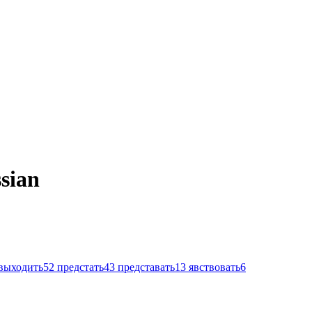
ssian
выходить
52
предстать
43
представать
13
явствовать
6