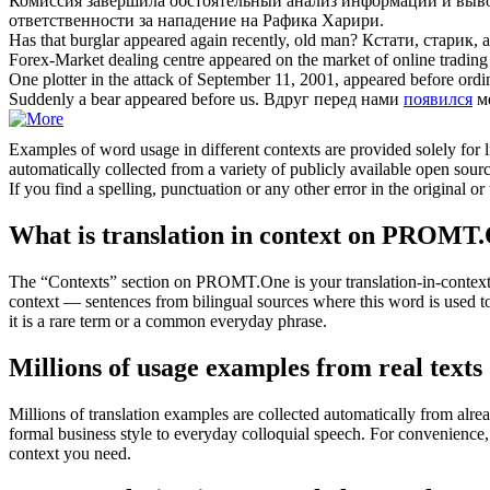
Комиссия завершила обстоятельный анализ информации и выв
ответственности за нападение на Рафика Харири.
Has that burglar
appeared
again recently, old man?
Кстати, старик,
Forex-Market dealing centre
appeared
on the market of online trading
One plotter in the attack of September 11, 2001,
appeared
before ordi
Suddenly a bear
appeared
before us.
Вдруг перед нами
появился
ме
Examples of word usage in different contexts are provided solely for l
automatically collected from a variety of publicly available open sour
If you find a spelling, punctuation or any other error in the original o
What is translation in context on PROMT
The “Contexts” section on PROMT.One is your translation-in-context to
context — sentences from bilingual sources where this word is used to
it is a rare term or a common everyday phrase.
Millions of usage examples from real texts
Millions of translation examples are collected automatically from alr
formal business style to everyday colloquial speech. For convenience, t
context you need.