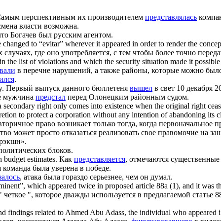
амым перспективным их производителем
представлялась
компан
 смена власти возможна.
 что Богачев был русским агентом.
be changed to “evitar” wherever it
appeared
in order to render the concep
ех случаях, где оно употребляется, с тем чтобы более точно перед
in the list of violations and which the security situation made it possible
вали
в перечне нарушений, а также районы, которые можно было 
ился
.
y.
Первый выпуск данного бюллетеня
вышел
в свет 10 декабря 2
е мужчина
предстал
перед Олонецким районным судом.
secondary right only comes into existence when the original right ceases
cretion to protect a corporation without any intention of abandoning its 
оричное право возникает только тогда, когда первоначальное пр
рство может просто отказаться реализовать свое правомочие на за
трэкшн».
политических блоков.
n budget estimates.
Как
представляется
, отмечаются существенные 
я команда была уверена в победе.
залось
, атака была гораздо серьезнее, чем он думал.
ominent”, which
appeared
twice in proposed article 88a (1), and it was t
" четкое ", которое дважды используется в предлагаемой статье 8
nd findings related to Ahmed Abu Adass, the individual who
appeared
i