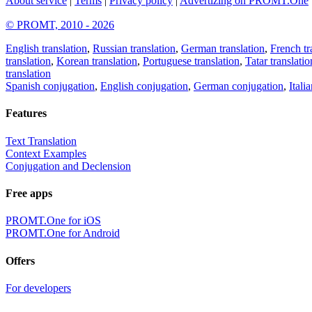
About service
|
Terms
|
Privacy policy
|
Advertizing on PROMT.One
© PROMT, 2010 - 2026
English translation
,
Russian translation
,
German translation
,
French tr
translation
,
Korean translation
,
Portuguese translation
,
Tatar translatio
translation
Spanish conjugation
,
English conjugation
,
German conjugation
,
Itali
Features
Text Translation
Context Examples
Conjugation and Declension
Free apps
PROMT.One for iOS
PROMT.One for Android
Offers
For developers