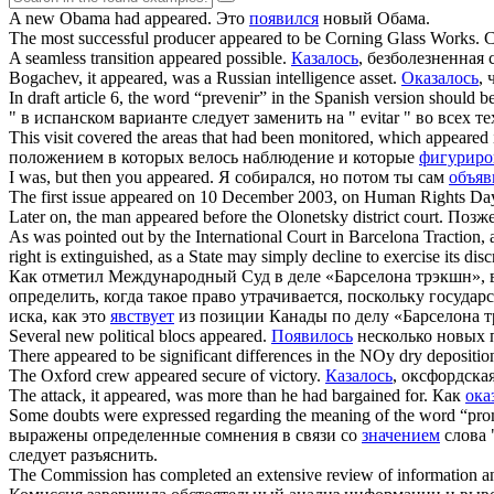
A new Obama had
appeared
.
Это
появился
новый Обама.
The most successful producer
appeared
to be Corning Glass Works.
С
A seamless transition
appeared
possible.
Казалось
, безболезненная
Bogachev, it
appeared
, was a Russian intelligence asset.
Оказалось
,
In draft article 6, the word “prevenir” in the Spanish version should 
" в испанском варианте следует заменить на " evitar " во всех т
This visit covered the areas that had been monitored, which
appeared
положением в которых велось наблюдение и которые
фигуриро
I was, but then you
appeared
.
Я собирался, но потом ты сам
объяв
The first issue
appeared
on 10 December 2003, on Human Rights Da
Later on, the man
appeared
before the Olonetsky district court.
Позж
As was pointed out by the International Court in Barcelona Traction, a 
right is extinguished, as a State may simply decline to exercise its dis
Как отметил Международный Суд в деле «Барселона трэкшн», вт
определить, когда такое право утрачивается, поскольку госуда
иска, как это
явствует
из позиции Канады по делу «Барселона 
Several new political blocs
appeared
.
Появилось
несколько новых 
There
appeared
to be significant differences in the NOy dry depositio
The Oxford crew
appeared
secure of victory.
Казалось
, оксфордска
The attack, it
appeared
, was more than he had bargained for.
Как
ока
Some doubts were expressed regarding the meaning of the word “pr
выражены определенные сомнения в связи со
значением
слова 
следует разъяснить.
The Commission has completed an extensive review of information a