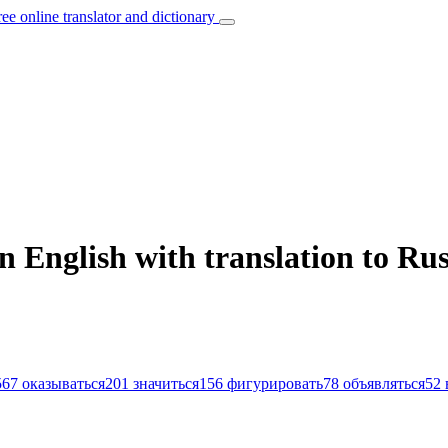
ree online translator and dictionary
 English with translation to Ru
567
оказываться
201
значиться
156
фигурировать
78
объявляться
52