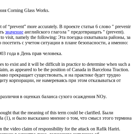
ия Corning Glass Works.
t of “prevent” more accurately.
В проекте статьи 6 слово " prevenir
ать
значение
английского глагола " предотвращать " (prevent).
 to visit, namely the following:
Эта поездка охватывала районы, за
посетить с учетом ситуации в плане безопасности, а именно:
003 года в День прав человека.
 to exist and it will be difficult in practice to determine when such a
claim, as
appeared
to be the position of Canada in Barcelona Traction.
аво прекращает существовать, и на практике будет трудно
щиту корпорации, не намереваясь при этом отказываться от
различия в оценках баланса сухого осаждения NOy.
hought that the meaning of this term could be clarified.
Были
8а (1), и было высказано мнение о том, что смысл этого термина
n the video claim of responsibility for the attack on Rafik Hariri.