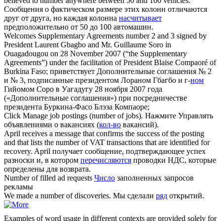
believed to
number
anywhere between 50 and 100 vehicles.
Сообщения о фактическом размере этих колонн отличаются
друг от друга, но каждая колонна
насчитывает
предположительно от 50 до 100 автомашин.
Welcomes Supplementary Agreements
number
2 and 3 signed by
President Laurent Gbagbo and Mr. Guillaume Soro in
Ouagadougou on 28 November 2007 (“the Supplementary
Agreements”) under the facilitation of President Blaise Compaoré of
Burkina Faso;
приветствует Дополнительные соглашения № 2
и № 3, подписанные президентом Лораном Гбагбо и г-
ном
Гийомом Соро в Уагадугу 28 ноября 2007 года
(«Дополнительные соглашения») при посредничестве
президента Буркина-Фасо Блэза Компаоре;
Click Manage job postings (
number
of jobs).
Нажмите Управлять
объявлениями о вакансиях (
кол-во
вакансий).
April receives a message that confirms the success of the posting
and that lists the
number
of VAT transactions that are identified for
recovery.
April получает сообщение, подтверждающее успех
разноски и, в котором
перечисляются
проводки НДС, которые
определены для возврата.
Number
of filled ad requests
Число
заполненных запросов
рекламы
We made a
number
of discoveries.
Мы сделали
ряд
открытий.
Examples of word usage in different contexts are provided solely for