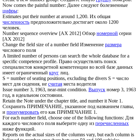
Now comes the painful
number
:
Далее следуют болезненные
цифры
:
Estimates put their
number
at around 1,200.
Их общая
численность
предположительно достигает около 1200
человек.
Number
sequence overview [AX 2012]
Обзор
номерной
серии
[AX 2012]
Change the field size of a
number
field
Изменение
размера
числового поля
A limited
number
of persons can search the whole database for a
specific competence profile.
Право осуществлять поиск
специалистов конкретной компетенции во всей базе данных
имеет ограниченный
круг
лиц.
S =
number
of seating positions, excluding the divers
S = число
мест для сидения, не
считая
места водителя
Issue
number
3, 1963, near-mint condition.
Выпуск
номер 3, 1963
год, в идеальном состоянии.
Retain the Note under the chapter title, and
number
it Note 1.
Сохранить ПРИМЕЧАНИЕ, указанное под названием главы,
и
пронумеровать
его как ПРИМЕЧАНИЕ 1.
For each
number
field, choose one of the following functions:
Для
каждого числового поля выберите одну из
перечисленных
ниже функций.
Reports on the actual sizes of the columns vary, but each column is