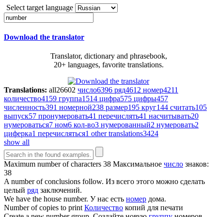
Select target language
Download the translator
Translator, dictionary and phrasebook,
20+ languages, favorite translations.
Translations:
all
26602
число
6396
ряд
4612
номер
4211
количество
4159
группа
1514
цифра
575
цифры
457
численность
391
номерной
238
размер
195
круг
144
считать
105
выпуск
57
пронумеровать
41
перечислять
41
насчитывать
20
нумероваться
7
ном
6
кол-во
3
нумерованный
2
нумеровать
2
циферка
1
перечисляться
1
other translations
3424
show all
Maximum
number
of characters 38
Максимальное
число
знаков:
38
A
number
of conclusions follow.
Из всего этого можно сделать
целый
ряд
заключений.
We have the house
number
.
У нас есть
номер
дома.
Number
of copies to print
Количество
копий для печати
Create a new
number
group.
Создайте новую
группу
номеров.