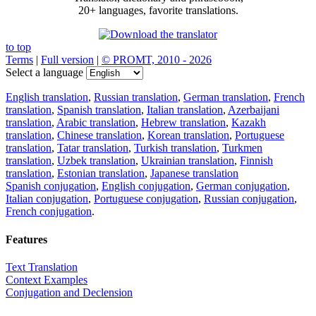
20+ languages, favorite translations.
to top
Terms
|
Full version
|
© PROMT, 2010 - 2026
Select a language
English translation
,
Russian translation
,
German translation
,
French
translation
,
Spanish translation
,
Italian translation
,
Azerbaijani
translation
,
Arabic translation
,
Hebrew translation
,
Kazakh
translation
,
Chinese translation
,
Korean translation
,
Portuguese
translation
,
Tatar translation
,
Turkish translation
,
Turkmen
translation
,
Uzbek translation
,
Ukrainian translation
,
Finnish
translation
,
Estonian translation
,
Japanese translation
Spanish conjugation
,
English conjugation
,
German conjugation
,
Italian conjugation
,
Portuguese conjugation
,
Russian conjugation
,
French conjugation
.
Features
Text Translation
Context Examples
Conjugation and Declension