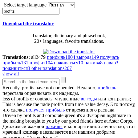
Select target language
Download the translator
Translator, dictionary and phrasebook,
20+ languages, favorite translations.
Translations:
all
2479
прибыль
1804
выгода
149
получать
прибыль
131
профит
104
наживаться
10
нажива
8
навар
3
поживиться
3
other translations
267
show all
Recently,
profits
have not cooperated.
Недавно,
прибыль
перестала оправдывать их надежды.
loss of
profits
or contracts;
упущенные
выгоды
или контракты;
This is because the trade
profits
from time-value decay.
Это потому,
что сделка
получает прибыль
от временного распада.
Driven by
profits
and corporate greed it's a dystopian nightmare in
the making brought to you by our good friends here at Aster Corps.
Движимый жаждой
наживы
и корпоративной алчностью, этот
мрачный кошмар навязывается вам нашими добрыми
друзьями в "Астер Корпс".