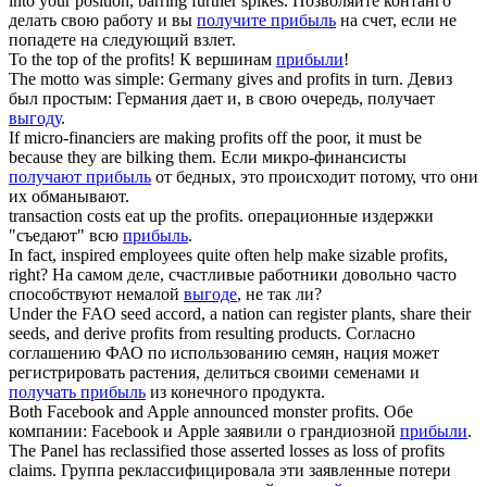
into your position, barring further spikes.
Позволяйте контанго
делать свою работу и вы
получите прибыль
на счет, если не
попадете на следующий взлет.
To the top of the
profits
!
К вершинам
прибыли
!
The motto was simple: Germany gives and
profits
in turn.
Девиз
был простым: Германия дает и, в свою очередь, получает
выгоду
.
If micro-financiers are making
profits
off the poor, it must be
because they are bilking them.
Если микро-финансисты
получают прибыль
от бедных, это происходит потому, что они
их обманывают.
transaction costs eat up the
profits
.
операционные издержки
"съедают" всю
прибыль
.
In fact, inspired employees quite often help make sizable
profits
,
right?
На самом деле, счастливые работники довольно часто
способствуют немалой
выгоде
, не так ли?
Under the FAO seed accord, a nation can register plants, share their
seeds, and derive
profits
from resulting products.
Согласно
соглашению ФАО по использованию семян, нация может
регистрировать растения, делиться своими семенами и
получать прибыль
из конечного продукта.
Both Facebook and Apple announced monster
profits
.
Обе
компании: Facebook и Apple заявили о грандиозной
прибыли
.
The Panel has reclassified those asserted losses as loss of
profits
claims.
Группа реклассифицировала эти заявленные потери