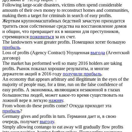
Following large-scale disasters, victims often spend considerable
amounts of their own money to reconstruct homes and communities,
making them a target for criminals in search of easy
profits
.
Жертвам крупномасштабных бедствий зачастую приходится
тратить свои собственные средства на восстановление домов
и общин, что превращает их в мишени для преступников,
стремящихся
поживиться
за их счет.
The landowners want greater
profits
.
Помещики хотят большую
прибыль
.
Loss of
profits
(Agency Contract)
Упущенная
выгода
(Агентский
договор)
The market has performed well so many 2016 holders are taking
profits
.
Рынок показал хорошие результаты, и многие
держатели акций в 2016 году
получили прибыль
.
An economy that appears arbitrary and illegitimate in the eyes of the
majority of people may, for a time, run on the false confidence of
easy
profits
.
А экономика, являющаяся незаконной в глазах
большинства людей, может какое-то время существовать на
ложной вере в легкую
наживу
.
From whom do these
profits
come?
Откуда приходит эта
прибыль
?
Germany gives and
profits
in turn.
Германия дает и, в свою
очередь, получает
выгоду
.
Simply allowing contango to eat away will gradually flow
profits