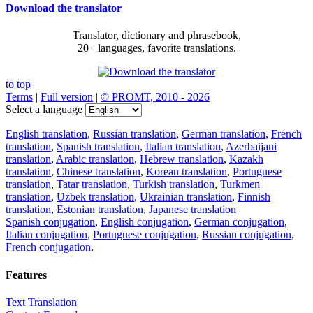
Download the translator
Translator, dictionary and phrasebook,
20+ languages, favorite translations.
to top
Terms
|
Full version
|
© PROMT, 2010 - 2026
Select a language
English translation
,
Russian translation
,
German translation
,
French
translation
,
Spanish translation
,
Italian translation
,
Azerbaijani
translation
,
Arabic translation
,
Hebrew translation
,
Kazakh
translation
,
Chinese translation
,
Korean translation
,
Portuguese
translation
,
Tatar translation
,
Turkish translation
,
Turkmen
translation
,
Uzbek translation
,
Ukrainian translation
,
Finnish
translation
,
Estonian translation
,
Japanese translation
Spanish conjugation
,
English conjugation
,
German conjugation
,
Italian conjugation
,
Portuguese conjugation
,
Russian conjugation
,
French conjugation
.
Features
Text Translation