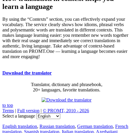
learn a language
By using the “Contexts” section, you can effectively expand your
vocabulary. The service clearly shows how idioms, phrasal verbs
and polysemantic words are translated in different contexts. This
makes language learning easier: you remember new words together
with their real usage and immediately see correct translations in
authentic, living language. Take advantage of context-based
translation on PROMT.One — learning a language becomes easier
and more engaging!
Download the translator
Translator, dictionary and phrasebook,
20+ languages, favorite translations.
to top
Terms
|
Full version
|
© PROMT, 2010 - 2026
Select a language
English translation
,
Russian translation
,
German translation
,
French
translation
,
Spanish translation
,
Italian translation
,
Azerbaijani