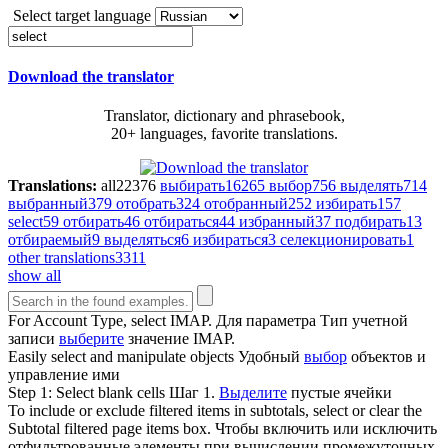
Select target language
Download the translator
Translator, dictionary and phrasebook,
20+ languages, favorite translations.
Translations:
all
22376
выбирать
16265
выбор
756
выделять
714
выбранный
379
отобрать
324
отобранный
252
избирать
157
select
59
отбирать
46
отбираться
44
избранный
37
подбирать
13
отбираемый
9
выделяться
6
избираться
3
селекционировать
1
other translations
3311
show all
For Account Type,
select
IMAP.
Для параметра Тип учетной
записи
выберите
значение IMAP.
Easily
select
and manipulate objects
Удобный
выбор
объектов и
управление ими
Step 1:
Select
blank cells
Шаг 1.
Выделите
пустые ячейки
To include or exclude filtered items in subtotals,
select
or clear the
Subtotal filtered page items box.
Чтобы включить или исключить
отфильтрованные элементы при вычислении промежуточных