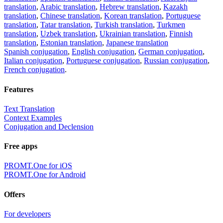
translation
,
Arabic translation
,
Hebrew translation
,
Kazakh
translation
,
Chinese translation
,
Korean translation
,
Portuguese
translation
,
Tatar translation
,
Turkish translation
,
Turkmen
translation
,
Uzbek translation
,
Ukrainian translation
,
Finnish
translation
,
Estonian translation
,
Japanese translation
Spanish conjugation
,
English conjugation
,
German conjugation
,
Italian conjugation
,
Portuguese conjugation
,
Russian conjugation
,
French conjugation
.
Features
Text Translation
Context Examples
Conjugation and Declension
Free apps
PROMT.One for iOS
PROMT.One for Android
Offers
For developers