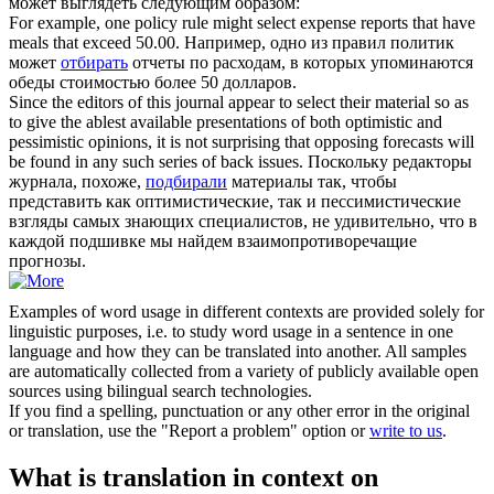
может выглядеть следующим образом:
For example, one policy rule might
select
expense reports that have
meals that exceed 50.00.
Например, одно из правил политик
может
отбирать
отчеты по расходам, в которых упоминаются
обеды стоимостью более 50 долларов.
Since the editors of this journal appear to
select
their material so as
to give the ablest available presentations of both optimistic and
pessimistic opinions, it is not surprising that opposing forecasts will
be found in any such series of back issues.
Поскольку редакторы
журнала, похоже,
подбирали
материалы так, чтобы
представить как оптимистические, так и пессимистические
взгляды самых знающих специалистов, не удивительно, что в
каждой подшивке мы найдем взаимопротиворечащие
прогнозы.
Examples of word usage in different contexts are provided solely for
linguistic purposes, i.e. to study word usage in a sentence in one
language and how they can be translated into another. All samples
are automatically collected from a variety of publicly available open
sources using bilingual search technologies.
If you find a spelling, punctuation or any other error in the original
or translation, use the "Report a problem" option or
write to us
.
What is translation in context on