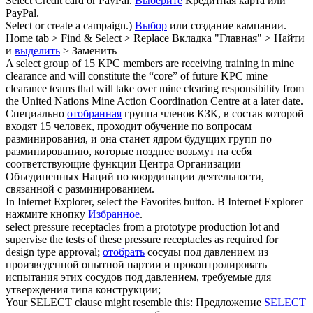
Select
Credit card or PayPal.
Выберите
Кредитная карта или
PayPal.
Select
or create a campaign.)
Выбор
или создание кампании.
Home tab > Find &
Select
> Replace
Вкладка "Главная" > Найти
и
выделить
> Заменить
A
select
group of 15 KPC members are receiving training in mine
clearance and will constitute the “core” of future KPC mine
clearance teams that will take over mine clearing responsibility from
the United Nations Mine Action Coordination Centre at a later date.
Специально
отобранная
группа членов КЗК, в состав которой
входят 15 человек, проходит обучение по вопросам
разминирования, и она станет ядром будущих групп по
разминированию, которые позднее возьмут на себя
соответствующие функции Центра Организации
Объединенных Наций по координации деятельности,
связанной с разминированием.
In Internet Explorer,
select
the Favorites button.
В Internet Explorer
нажмите кнопку
Избранное
.
select
pressure receptacles from a prototype production lot and
supervise the tests of these pressure receptacles as required for
design type approval;
отобрать
сосуды под давлением из
произведенной опытной партии и проконтролировать
испытания этих сосудов под давлением, требуемые для
утверждения типа конструкции;
Your
SELECT
clause might resemble this:
Предложение
SELECT