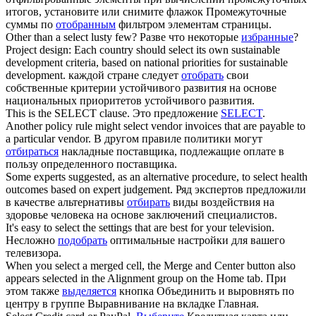
итогов, установите или снимите флажок Промежуточные
суммы по
отобранным
фильтром элементам страницы.
Other than a
select
lusty few?
Разве что некоторые
избранные
?
Project design: Each country should
select
its own sustainable
development criteria, based on national priorities for sustainable
development.
каждой стране следует
отобрать
свои
собственные критерии устойчивого развития на основе
национальных приоритетов устойчивого развития.
This is the
SELECT
clause.
Это предложение
SELECT
.
Another policy rule might
select
vendor invoices that are payable to
a particular vendor.
В другом правиле политики могут
отбираться
накладные поставщика, подлежащие оплате в
пользу определенного поставщика.
Some experts suggested, as an alternative procedure, to
select
health
outcomes based on expert judgement.
Ряд экспертов предложили
в качестве альтернативы
отбирать
виды воздействия на
здоровье человека на основе заключений специалистов.
It's easy to
select
the settings that are best for your television.
Несложно
подобрать
оптимальные настройки для вашего
телевизора.
When you
select
a merged cell, the Merge and Center button also
appears selected in the Alignment group on the Home tab.
При
этом также
выделяется
кнопка Объединить и выровнять по
центру в группе Выравнивание на вкладке Главная.