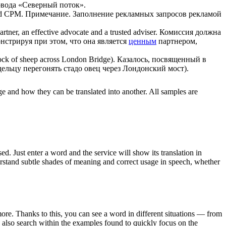
овода «Северный поток».
id CPM.
Примечание. Заполнение рекламных запросов рекламой
artner, an effective advocate and a trusted adviser.
Комиссия должна
нстрируя при этом, что она является
ценным
партнером,
flock of sheep across London Bridge).
Казалось, посвященный в
ельцу перегонять стадо овец через Лондонский мост).
ge and how they can be translated into another. All samples are
. Just enter a word and the service will show its translation in
derstand subtle shades of meaning and correct usage in speech, whether
ore. Thanks to this, you can see a word in different situations — from
an also search within the examples found to quickly focus on the