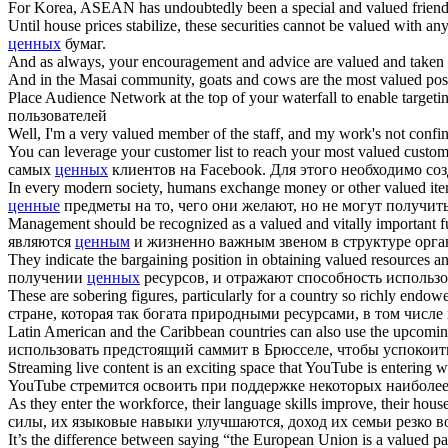
For Korea, ASEAN has undoubtedly been a special and
valued
friend
Until house prices stabilize, these securities cannot be
valued
with any
ценных
бумаг.
And as always, your encouragement and advice are
valued
and taken 
And in the Masai community, goats and cows are the most
valued
pos
Place Audience Network at the top of your waterfall to enable targeti
пользователей
Well, I'm a very
valued
member of the staff, and my work's not confi
You can leverage your customer list to reach your most
valued
custome
самых
ценных
клиентов на Facebook. Для этого необходимо со
In every modern society, humans exchange money or other
valued
ite
ценные
предметы на то, чего они желают, но не могут получит
Management should be recognized as a
valued
and vitally important f
являются
ценным
и жизненно важным звеном в структуре орга
They indicate the bargaining position in obtaining
valued
resources an
получении
ценных
ресурсов, и отражают способность использо
These are sobering figures, particularly for a country so richly endow
стране, которая так богата природными ресурсами, в том числе
Latin American and the Caribbean countries can also use the upcoming
использовать предстоящий саммит в Брюсселе, чтобы успокоить
Streaming live content is an exciting space that YouTube is entering 
YouTube стремится освоить при поддержке некоторых наиболе
As they enter the workforce, their language skills improve, their hou
силы, их языковые навыки улучшаются, доход их семьи резко во
It’s the difference between saying “the European Union is a
valued
par