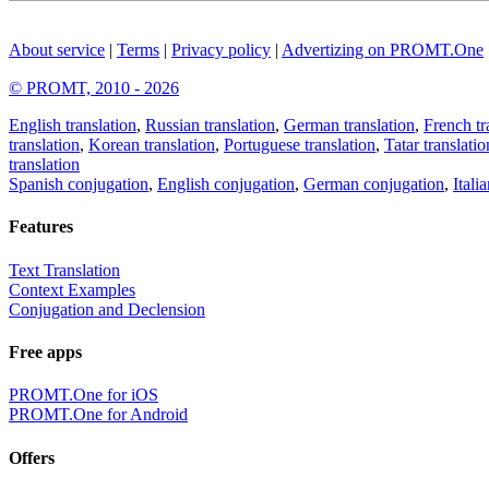
About service
|
Terms
|
Privacy policy
|
Advertizing on PROMT.One
© PROMT, 2010 - 2026
English translation
,
Russian translation
,
German translation
,
French tr
translation
,
Korean translation
,
Portuguese translation
,
Tatar translatio
translation
Spanish conjugation
,
English conjugation
,
German conjugation
,
Itali
Features
Text Translation
Context Examples
Conjugation and Declension
Free apps
PROMT.One for iOS
PROMT.One for Android
Offers