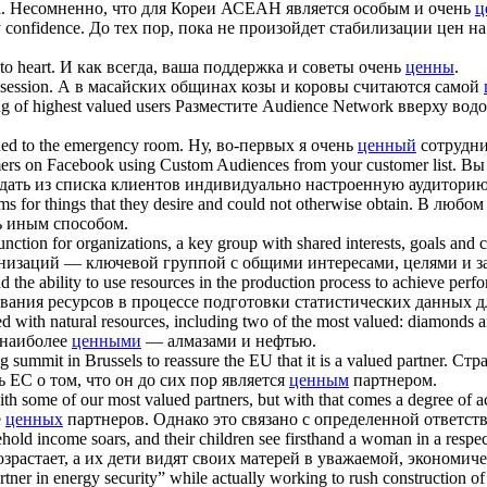
.
Несомненно, что для Кореи АСЕАН является особым и очень
ц
 confidence.
До тех пор, пока не произойдет стабилизации цен н
to heart.
И как всегда, ваша поддержка и советы очень
ценны
.
session.
А в масайских общинах козы и коровы считаются самой
ng of highest
valued
users
Разместите Audience Network вверху вод
ned to the emergency room.
Ну, во-первых я очень
ценный
сотрудни
rs on Facebook using Custom Audiences from your customer list.
Вы 
здать из списка клиентов индивидуально настроенную аудиторию
ms for things that they desire and could not otherwise obtain.
В любом 
ь иным способом.
unction for organizations, a key group with shared interests, goals and 
низаций — ключевой группой с общими интересами, целями и з
d the ability to use resources in the production process to achieve perf
вания ресурсов в процессе подготовки статистических данных д
ed with natural resources, including two of the most
valued
: diamonds a
 наиболее
ценными
— алмазами и нефтью.
 summit in Brussels to reassure the EU that it is a
valued
partner.
Стра
 ЕС о том, что он до сих пор является
ценным
партнером.
with some of our most
valued
partners, but with that comes a degree of a
е
ценных
партнеров. Однако это связано с определенной ответст
sehold income soars, and their children see firsthand a woman in a resp
зрастает, а их дети видят своих матерей в уважаемой, экономич
tner in energy security” while actually working to rush construction of