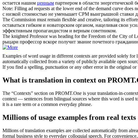
остается нашим
ценным
партнером в области энергетической б
Note: Filling ad requests at the lower end of the demand curve does 
с низкой стоимостью не уменьшает CPM выигрышной ставки д
The Commission must remain flexible and creative, tailoring its effort
оставаться гибким и новаторским органом, нацеливая свои уси
эффективным пропагандистом и верным советником.
The knighted Professor was heading for the Freedom of the City of 
рыцари профессор вскоре получит звание почетного граждани
Examples of word usage in different contexts are provided solely for l
automatically collected from a variety of publicly available open sour
If you find a spelling, punctuation or any other error in the original o
What is translation in context on PROMT
The “Contexts” section on PROMT.One is your translation-in-context to
context — sentences from bilingual sources where this word is used to
it is a rare term or a common everyday phrase.
Millions of usage examples from real texts
Millions of translation examples are collected automatically from alr
formal business style to everyday colloquial speech. For convenience, t