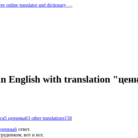
ree online translator and dictionary
in English with translation "це
ся
5
ценимый
3
other translations
158
е
ценный
ответ.
рудником, вот и все.