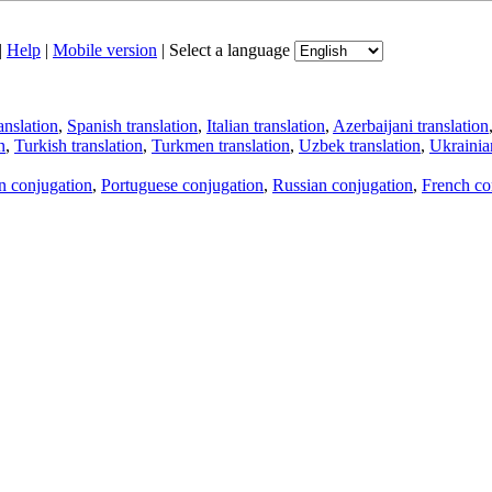
|
Help
|
Mobile version
|
Select a language
anslation
,
Spanish translation
,
Italian translation
,
Azerbaijani translation
n
,
Turkish translation
,
Turkmen translation
,
Uzbek translation
,
Ukrainian
an conjugation
,
Portuguese conjugation
,
Russian conjugation
,
French co