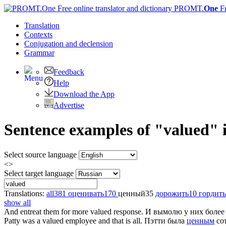
PROMT.
One
F
Translation
Contexts
Conjugation
and declension
Grammar
Feedback
Help
Download the App
Advertise
Sentence examples of "valued" 
Select source language
<>
Select target language
Translations:
all
381
оценивать
170
ценный
35
дорожить
10
гордить
show all
And entreat them for more
valued
response.
И вымолю у них боле
Patty was a
valued
employee and that is all.
Пэтти была
ценным
сот