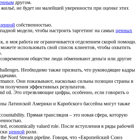
енным
другом.
а жильё, не будет ни малейшей уверенности при оценке этих
ценной
собственностью.
опадной модели, чтобы настроить таргетинг на самых
ценных
к, и моя работа не ограничивается отделением скорой помощи.
можете использовать свой список клиентов, чтобы охватить
.
современном обществе люди обменивают деньги или другие
challenges.
Необходимо также признать, что руководящие кадры
адачами.
ormance.
Они показывают, насколько сильны позиции страны в
ля получения эффективных результатов.
nd oil.
Это отрезвляющие цифры, особенно, если говорить о
ны Латинской Америки и Карибского бассейна могут также
ccountability.
Прямая трансляция – это новая сфера, которую
венностью.
ected, economically
valued
role.
После вступления в ряды рабочей
ески
ценной
роли.
 the Nord Stream pipeline.
Говоря, что «Европейский Союз