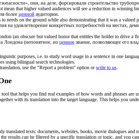
езопасности», они, на деле, форсировали строительство трубопр
not mean that higher
valued
audiences will see a reduction in winning b
ля более
ценной
аудитории.
s to needs on the ground while also demonstrating that it was a
valued
p
лия на удовлетворение конкретных потребностей на местах, демо
London (an obscure but
valued
honor that entitles the holder to drive a 
на Лондона (непонятное, но
ценное
звание, позволяющее его влад
inguistic purposes, i.e. to study word usage in a sentence in one langua
ces using bilingual search technologies.
r translation, use the "Report a problem" option or
write to us
.
.One
ol that helps you find real examples of how words and phrases are used
gether with its translation into the target language. This helps you un
eady translated texts: documents, websites, books, movie dialogues and m
he results can be filtered by a specific translation or topic, and you c