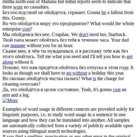
militia north-east of Maliana but initial reports seem to indicate that
there
were
no casualties.
Без последствий не
обойдется
, сержант.
Gonna
be
a fallout from
this, Gunny.
Во что
обойдется
миру это предприятие?
What would the whole
enterprise
cost
?
Мы
обойдемся
без нее, Старбак.
We
don't
need her, Starbuck.
Твой папа может
обойтись
без тебя в течении часа.
Your dad
can
manage
without you for an hour.
Скажи мне, в чём ты нуждаешься, и я расскажу тебе как без
этого
обойтись
.
Tell me what you need and I'll tell you how to
get
along
without it.
Похоже, что нам придётся
обойтись
без отпуска в этом году.
It
looks as though we shall have to
go without
a holiday this year.
Во сколько
обойдётся
чистка пальто?
What
is
the charge for
cleaning overcoats?
Да, это
обойдётся
в целое состояние.
Yeah, it's gonna
cost
an
arm and a leg.
Examples of word usage in different contexts are provided solely for
linguistic purposes, i.e. to study word usage in a sentence in one
language and how they can be translated into another. All samples
are automatically collected from a variety of publicly available open
sources using bilingual search technologies.
If you find a spelling, punctuation or any other error in the original