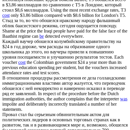
в $3,86 миллиардов по сравнению с T5 в Лондоне, который
стоил $8,6 миллиардов.
Using the most recent exchange rates, T3
cost
only $3.86 billion compared with $8.6 billion for London's T5.
Стыд за то, во что
обошелся
иракскому народу фальшивый
облик баасистского режима, сегодня ощущается повсюду.
Shame at the price the Iraqi people have paid for the false face of the
Baathist regime can
be
detected everywhere.
Каждый ваучер
обошелся
колумбийскому правительству на
$24 в год дороже, чем расходы на образование одного
школьника до этого, но ваучеры привели к повышению
уровня посещаемости и улучшению результатов тестов.
Each
voucher
cost
the Colombian government $24 a year more than its
previous education spending per student, but the vouchers increased
attendance rates and test scores.
В отношении процедуры рассмотрения ее дела голландскими
иммиграционными властями автор жалуется, что переводчик
обошелся
с ней некорректно и намеренно исказил в переводе
ряд ее заявлений.
In respect of the procedure before the Dutch
immigration authorities, the author complains that the interpreter
was
impolite and deliberately incorrectly translated a number of her
statements.
Провал стал бы серьезным обвинительным актом для
политических лидеров в основных торговых странах как в
развитом, так и в развивающимся мире и, возможно,
обошелся