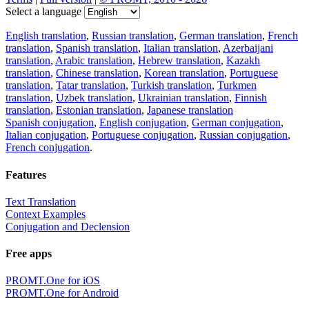
Select a language
English translation
,
Russian translation
,
German translation
,
French
translation
,
Spanish translation
,
Italian translation
,
Azerbaijani
translation
,
Arabic translation
,
Hebrew translation
,
Kazakh
translation
,
Chinese translation
,
Korean translation
,
Portuguese
translation
,
Tatar translation
,
Turkish translation
,
Turkmen
translation
,
Uzbek translation
,
Ukrainian translation
,
Finnish
translation
,
Estonian translation
,
Japanese translation
Spanish conjugation
,
English conjugation
,
German conjugation
,
Italian conjugation
,
Portuguese conjugation
,
Russian conjugation
,
French conjugation
.
Features
Text Translation
Context Examples
Conjugation and Declension
Free apps
PROMT.One for iOS
PROMT.One for Android