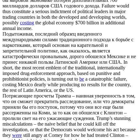
бы мировой экономике потерей дополнительных 700
миллиардов долларов США годового дохода.
Failure would
thus constitute a serious indictment of political leaders in major
trading countries in both the developed and developing worlds,
possibly
costing
the global economy $700 billion in additional
annual income.
Подытоживая, последний образец введенного
международными силами традиционного подхода к борьбе с
наркотиками, который основан на карательной и
запретительной политике, как оказалось, является
катастрофически провальным, дорого
обошелся
Мексике и не
принес никакой пользы Латинской Америке или США.
In
short, the most recent emblem of the traditional, internationally
imposed drug-enforcement approach, based on punitive and
prohibitionist policies, is turning out to
be
a catastrophic failure,
costing Mexico dearly while producing no results for the country,
the rest of Latin America, or the US.
Потрясающие просчеты Трампа – наивная уверенность в том,
что он сможет прекратить расследование, или что демократы
приняли бы его поступок, потому что они все еще были
рассерженны на Коми, за то как он
обошелся
с Клинтон –
пролили свет на его ужасающие суждения.
Trump’s stunning
miscalculations – the naive belief that he could kill off the
investigation, or that the Democrats would welcome his act because
they
were
still angry at Comey for how he had treated Clinton –