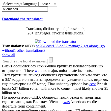
Select target language
Download the translator
Translator, dictionary and phrasebook,
20+ languages, favorite translations.
Translations:
all
398
be
204
cost
135
do
52
manage
2
get along
1
go
without
1
other translations
3
show all
Визит
обошелся
без каких-либо крупных неблагоприятных
инцидентов;
There
were
no major, unfortunate incidents;
Этот грустный эпизод
обошелся
британским банкам пока что
в $37 млрд, но выплаты продолжатся, увеличившись, видимо,
еще примерно на $5 млрд.
That unhappy episode has
cost
British
banks $37 billion so far, with more to come – most likely another $5
billion or so.
Но дороже всего США
обошелся
такой отход от политики
сдерживания, как Вьетнам.
Vietnam
was
America's costliest
departure from containment.
Используя новейшие курсы обмена валют, T3
обошелся
всего