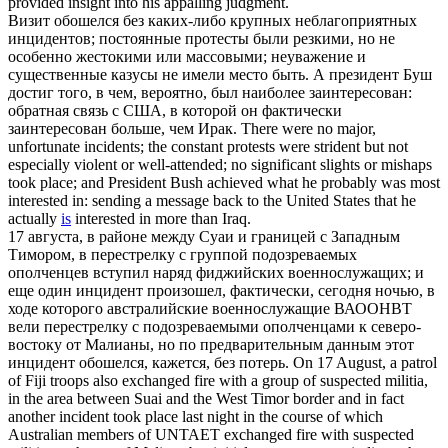
provided insight into his appalling judgment.
Визит
обошелся
без каких-либо крупных неблагоприятных
инцидентов; постоянные протесты были резкими, но не
особенно жестокими или массовыми; неуважение и
существенные казусы не имели место быть. А президент Буш
достиг того, в чем, вероятно, был наиболее заинтересован:
обратная связь с США, в которой он фактически
заинтересован больше, чем Ирак.
There were no major,
unfortunate incidents; the constant protests were strident but not
especially violent or well-attended; no significant slights or mishaps
took place; and President Bush achieved what he probably was most
interested in: sending a message back to the United States that he
actually
is
interested in more than Iraq.
17 августа, в районе между Суаи и границей с Западным
Тимором, в перестрелку с группой подозреваемых
ополченцев вступил наряд фиджийских военнослужащих; и
еще один инцидент произошел, фактически, сегодня ночью, в
ходе которого австралийские военнослужащие ВАООНВТ
вели перестрелку с подозреваемыми ополченцами к северо-
востоку от Малианы, но по предварительным данным этот
инцидент
обошелся
, кажется, без потерь.
On 17 August, a patrol
of Fiji troops also exchanged fire with a group of suspected militia,
in the area between Suai and the West Timor border and in fact
another incident took place last night in the course of which
Australian members of UNTAET exchanged fire with suspected