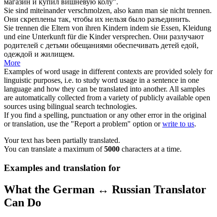
магазин и купил вишневую колу".
Sie sind miteinander verschmolzen, also kann man sie nicht
trennen
.
Они скреплены так, чтобы их нельзя было
разъединить
.
Sie
trennen
die Eltern von ihren Kindern indem sie Essen, Kleidung
und eine Unterkunft für die Kinder versprechen.
Они
разлучают
родителей с детьми обещаниями обеспечивать детей едой,
одеждой и жилищем.
More
Examples of word usage in different contexts are provided solely for
linguistic purposes, i.e. to study word usage in a sentence in one
language and how they can be translated into another. All samples
are automatically collected from a variety of publicly available open
sources using bilingual search technologies.
If you find a spelling, punctuation or any other error in the original
or translation, use the "Report a problem" option or
write to us
.
Your text has been partially translated.
You can translate a maximum of
5000
characters at a time.
Examples and translation for
What the German ↔ Russian Translator
Can Do