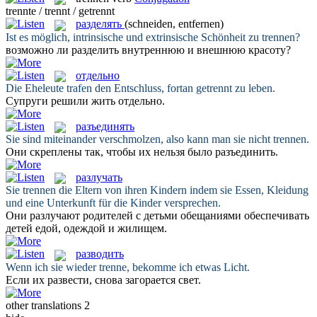
trennte / trennt / getrennt
разделять
(schneiden, entfernen)
Ist es möglich, intrinsische und extrinsische Schönheit zu
trennen
?
возможно ли
разделить
внутреннюю и внешнюю красоту?
отдельно
Die Eheleute trafen den Entschluss, fortan
getrennt
zu leben.
Супруги решили жить
отдельно
.
разъединять
Sie sind miteinander verschmolzen, also kann man sie nicht
trennen
.
Они скреплены так, чтобы их нельзя было
разъединить
.
разлучать
Sie
trennen
die Eltern von ihren Kindern indem sie Essen, Kleidung
und eine Unterkunft für die Kinder versprechen.
Они
разлучают
родителей с детьми обещаниями обеспечивать
детей едой, одеждой и жилищем.
разводить
Wenn ich sie wieder
trenne
, bekomme ich etwas Licht.
Если их
развести
, снова загорается свет.
other translations
2