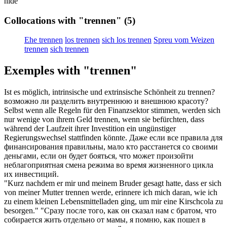
hide
Collocations with "trennen"
(5)
Ehe trennen
los trennen
sich los trennen
Spreu vom Weizen
trennen
sich trennen
Exemples with "trennen"
Ist es möglich, intrinsische und extrinsische Schönheit zu
trennen
?
возможно ли
разделить
внутреннюю и внешнюю красоту?
Selbst wenn alle Regeln für den Finanzsektor stimmen, werden sich
nur wenige von ihrem Geld
trennen
, wenn sie befürchten, dass
während der Laufzeit ihrer Investition ein ungünstiger
Regierungswechsel stattfinden könnte.
Даже если все правила для
финансирования правильны, мало кто
расстанется
со своими
деньгами, если он будет бояться, что может произойти
неблагоприятная смена режима во время жизненного цикла
их инвестиций.
"Kurz nachdem er mir und meinem Bruder gesagt hatte, dass er sich
von meiner Mutter
trennen
werde, erinnere ich mich daran, wie ich
zu einem kleinen Lebensmittelladen ging, um mir eine Kirschcola zu
besorgen."
"Сразу после того, как он сказал нам с братом, что
собирается жить
отдельно
от мамы, я помню, как пошел в