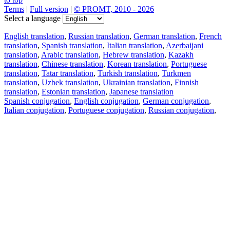
Terms
|
Full version
|
© PROMT, 2010 - 2026
Select a language
English translation
,
Russian translation
,
German translation
,
French
translation
,
Spanish translation
,
Italian translation
,
Azerbaijani
translation
,
Arabic translation
,
Hebrew translation
,
Kazakh
translation
,
Chinese translation
,
Korean translation
,
Portuguese
translation
,
Tatar translation
,
Turkish translation
,
Turkmen
translation
,
Uzbek translation
,
Ukrainian translation
,
Finnish
translation
,
Estonian translation
,
Japanese translation
Spanish conjugation
,
English conjugation
,
German conjugation
,
Italian conjugation
,
Portuguese conjugation
,
Russian conjugation
,
French conjugation
.
Features
Text Translation
Context Examples
Conjugation and Declension
Free apps
PROMT.One for iOS
PROMT.One for Android