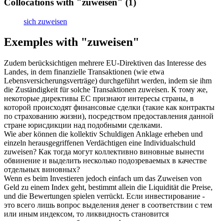
Collocations with "zuweisen"
(1)
sich zuweisen
Exemples with "zuweisen"
Zudem berücksichtigen mehrere EU-Direktiven das Interesse des
Landes, in dem finanzielle Transaktionen (wie etwa
Lebensversicherungsverträge) durchgeführt werden, indem sie ihm
die Zuständigkeit für solche Transaktionen
zuweisen
.
К тому же,
некоторые директивы ЕС признают интересы страны, в
которой происходят финансовые сделки (такие как контракты
по страхованию жизни), посредством предоставления
данной
стране юрисдикции над подобными сделками.
Wie aber können die kollektiv Schuldigen Anklage erheben und
einzeln herausgegriffenen Verdächtigen eine Individualschuld
zuweisen
?
Как тогда могут коллективно виновные вынести
обвинение и
выделить
несколько подозреваемых в качестве
отдельных виновных?
Wenn es beim Investieren jedoch einfach um das
Zuweisen
von
Geld zu einem Index geht, bestimmt allein die Liquidität die Preise,
und die Bewertungen spielen verrückt.
Если инвестирование -
это всего лишь вопрос
выделения
денег в соответствии с тем
или иным индексом, то ликвидность становится