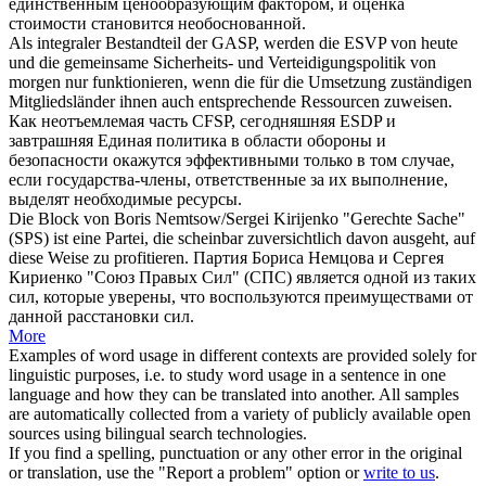
единственным ценообразующим фактором, и оценка
стоимости становится необоснованной.
Als integraler Bestandteil der GASP, werden die ESVP von heute
und die gemeinsame Sicherheits- und Verteidigungspolitik von
morgen nur funktionieren, wenn die für die Umsetzung zuständigen
Mitgliedsländer ihnen auch entsprechende Ressourcen
zuweisen
.
Как неотъемлемая часть CFSP, сегодняшняя ESDP и
завтрашняя Единая политика в области обороны и
безопасности окажутся эффективными только в том случае,
если государства-члены, ответственные за их выполнение,
выделят
необходимые ресурсы.
Die Block von Boris Nemtsow/Sergei Kirijenko "Gerechte Sache"
(SPS) ist eine Partei, die scheinbar zuversichtlich davon ausgeht, auf
diese
Weise zu
profitieren.
Партия Бориса Немцова и Сергея
Кириенко "Союз Правых Сил" (СПС) является одной из таких
сил, которые уверены, что воспользуются преимуществами от
данной
расстановки сил.
More
Examples of word usage in different contexts are provided solely for
linguistic purposes, i.e. to study word usage in a sentence in one
language and how they can be translated into another. All samples
are automatically collected from a variety of publicly available open
sources using bilingual search technologies.
If you find a spelling, punctuation or any other error in the original
or translation, use the "Report a problem" option or
write to us
.