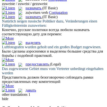
zuweiste / zuweist / gezuweist
назначать
(IT Basic)
zu|weisen
verb
Conjugation
назначать
(IT Basic)
Natürlich neigen russische Politiker dazu, Veränderungen einen
Fälligkeitstermin
zuzuweisen
:
Конечно, русские политики всегда любили
назначать
соответствующую дату для перемен:
выделять
Luftfotografen wurden geholt und ein großes Budget
zugewiesen
.
Были сделаны аэроснимки и
выделены
большие средства для
борьбы с подобной практикой.
предоставлять
(Legal)
Das
zugewiesene
Gebiet muss vom Vertreter unbedingt eingehalten
werden
Представитель должен безоговорочно соблюдать рамки
предоставленных
ему компетенций
давать
other translations
1
hide