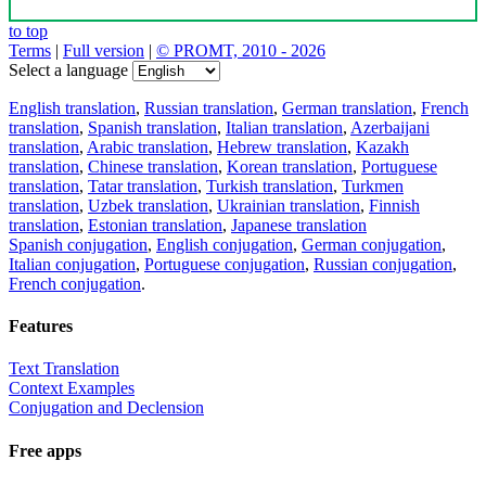
to top
Terms
|
Full version
|
© PROMT, 2010 - 2026
Select a language
English translation
,
Russian translation
,
German translation
,
French
translation
,
Spanish translation
,
Italian translation
,
Azerbaijani
translation
,
Arabic translation
,
Hebrew translation
,
Kazakh
translation
,
Chinese translation
,
Korean translation
,
Portuguese
translation
,
Tatar translation
,
Turkish translation
,
Turkmen
translation
,
Uzbek translation
,
Ukrainian translation
,
Finnish
translation
,
Estonian translation
,
Japanese translation
Spanish conjugation
,
English conjugation
,
German conjugation
,
Italian conjugation
,
Portuguese conjugation
,
Russian conjugation
,
French conjugation
.
Features
Text Translation
Context Examples
Conjugation and Declension
Free apps