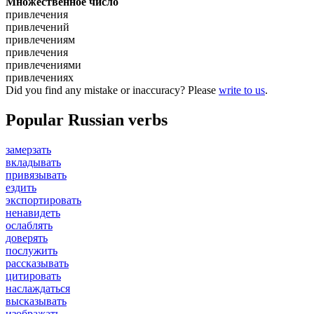
Множественное число
привлечения
привлечений
привлечениям
привлечения
привлечениями
привлечениях
Did you find any mistake or inaccuracy? Please
write to us
.
Popular Russian verbs
замерзать
вкладывать
привязывать
ездить
экспортировать
ненавидеть
ослаблять
доверять
послужить
рассказывать
цитировать
наслаждаться
высказывать
изображать