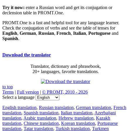
Try it now:
enter a Russian word and get its conjugation or
declension table in PROMT.One.
PROMT.One is a fast and helpful tool for any language learner.
Check the conjugation of verbs and see the table of tenses for
English
,
German
,
Russian
,
French
,
Italian
,
Portuguese
and
Spanish
.
Download the translator
Translator, dictionary and phrasebook,
20+ languages, favorite translations.
to top
Terms
|
Full version
|
© PROMT, 2010 - 2026
Select a language
English translation
,
Russian translation
,
German translation
,
French
translation
,
Spanish translation
,
Italian translation
,
Azerbaijani
translation
,
Arabic translation
,
Hebrew translation
,
Kazakh
translation
,
Chinese translation
,
Korean translation
,
Portuguese
translation
,
Tatar translation
,
Turkish translation
,
Turkmen