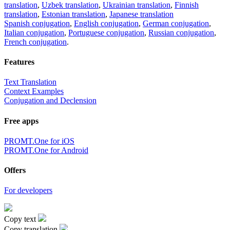
translation
,
Uzbek translation
,
Ukrainian translation
,
Finnish
translation
,
Estonian translation
,
Japanese translation
Spanish conjugation
,
English conjugation
,
German conjugation
,
Italian conjugation
,
Portuguese conjugation
,
Russian conjugation
,
French conjugation
.
Features
Text Translation
Context Examples
Conjugation and Declension
Free apps
PROMT.One for iOS
PROMT.One for Android
Offers
For developers
Copy text
Copy translation