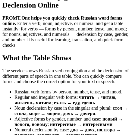
Declension Online
PROMT.One helps you quickly check Russian word forms
online.
Enter a verb, noun, adjective, or numeral and get a table
instantly: for verbs — forms by person, number, tense, and mood;
for nouns, adjectives, and numerals — declension by case, gender,
and number. It is useful for learning, translation, and quick form
checks.
What the Table Shows
The service shows Russian verb conjugation and the declension of
different parts of speech in one table. You can quickly compare
forms and choose the correct option for your text or speech.
Russian verb forms by person, number, tense, and mood.
Regular and irregular verb forms:
читать → читаю,
читаешь, читаем
;
ехать → еду, едешь
.
Noun declension by case in the singular and plural:
стол →
стола
,
море → морем
,
дочь → дочери
.
Adjective forms by gender, number, and case:
новый →
нового, новому
;
интересные → интересными
.
Numeral declension by case:
два → двух
,
полтора →