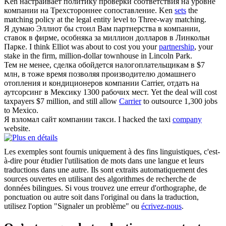
Ken настраивает политику проверки соответствия на уровне
компании
на Трехстороннее сопоставление.
Ken
sets
the
matching policy at the legal entity level to Three-way matching.
Я думаю Эллиот бы стоил Вам партнерства в
компании
,
ставок в фирме, особняка за миллион долларов в Линкольн
Парке.
I think Elliot was about to cost you your
partnership
, your
stake in the firm, million-dollar townhouse in Lincoln Park.
Тем не менее, сделка обойдется налогоплательщикам в $7
млн, в тоже время позволяя производителю домашнего
отопления и кондиционеров
компании
Carrier, отдать на
аутсорсинг в Мексику 1300 рабочих мест.
Yet the deal will cost
taxpayers $7 million, and still allow
Carrier
to outsource 1,300 jobs
to Mexico.
Я взломал сайт
компании
такси.
I hacked the taxi
company
website.
Les exemples sont fournis uniquement à des fins linguistiques, c'est-
à-dire pour étudier l'utilisation de mots dans une langue et leurs
traductions dans une autre. Ils sont extraits automatiquement des
sources ouvertes en utilisant des algorithmes de recherche de
données bilingues. Si vous trouvez une erreur d'orthographe, de
ponctuation ou autre soit dans l'original ou dans la traduction,
utilisez l'option "Signaler un problème" ou
écrivez-nous
.