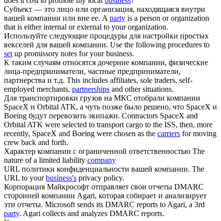
does it cost to promote my local
business
?
Субъект — это лицо или организация, находящаяся внутри
вашей
компании
или вне ее.
A
party
is a person or organization
that is either internal or external to your organization.
Используйте следующие процедуры для настройки простых
векселей для вашей
компании
.
Use the following procedures to
set
up promissory notes for your business.
К таким случаям относятся дочерние
компании
, физические
лица-предприниматели, частные предприниматели,
партнерства и т.д.
This includes affiliates, sole traders, self-
employed merchants,
partnerships
and other situations.
Для транспортировки грузов на МКС отобрали
компании
SpaceX и Orbital ATK, а чуть позже было решено, что SpaceX и
Boeing будут перевозить экипажи.
Contractors SpaceX and
Orbital ATK were selected to transport cargo to the ISS, then, more
recently, SpaceX and Boeing were chosen as the
carriers
for moving
crew back and forth.
Характер
компании
с ограниченной ответственностью
The
nature of a limited liability
company
URL политики конфиденциальности вашей
компании
.
The
URL to your
business's
privacy policy.
Корпорация Майкрософт отправляет свои отчеты DMARC
сторонней
компании
Agari, которая собирает и анализирует
эти отчеты.
Microsoft sends its DMARC reports to Agari, a 3rd
party
. Agari collects and analyzes DMARC reports.