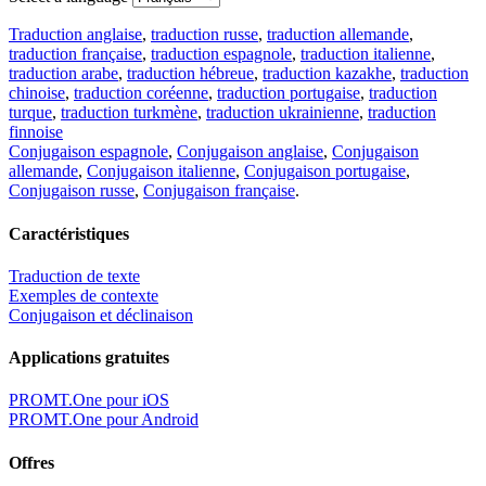
Traduction anglaise
,
traduction russe
,
traduction allemande
,
traduction française
,
traduction espagnole
,
traduction italienne
,
traduction arabe
,
traduction hébreue
,
traduction kazakhe
,
traduction
chinoise
,
traduction coréenne
,
traduction portugaise
,
traduction
turque
,
traduction turkmène
,
traduction ukrainienne
,
traduction
finnoise
Conjugaison espagnole
,
Conjugaison anglaise
,
Conjugaison
allemande
,
Conjugaison italienne
,
Conjugaison portugaise
,
Conjugaison russe
,
Conjugaison française
.
Caractéristiques
Traduction de texte
Exemples de contexte
Conjugaison et déclinaison
Applications gratuites
PROMT.One pour iOS
PROMT.One pour Android
Offres