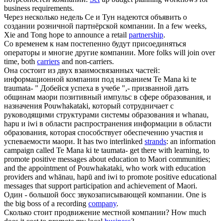
business requirements.
Через несколько недель Се и Тун надеются объявить о
создании розничной партнёрской
компании
.
In a few weeks,
Xie and Tong hope to announce a retail
partnership
.
Со временем к нам постепенно будут присоединяться
операторы и многие другие
компании
.
More folks will join over
time, both
carriers
and non-carriers.
Она состоит из двух взаимосвязанных частей:
информационной
компании
под названием Te Mana ki te
traumata- " Добейся успеха в учебе ",- призванной дать
общинам маори позитивный импульс в сфере образования, и
назначения Pouwhakataki, который сотрудничает с
руководящими структурами системы образования и whanau,
hapu и iwi в области распространения информации в области
образования, которая способствует обеспечению участия и
успеваемости маори.
It has two interlinked
strands
: an information
campaign called Te Mana ki te taumata- get there with learning, to
promote positive messages about education to Maori communities;
and the appointment of Pouwhakataki, who work with education
providers and whānau, hapū and iwi to promote positive educational
messages that support participation and achievement of Maori.
Один - большой босс звукозаписывающей
компании
.
One is
the big boss of a recording
company
.
Сколько стоит продвижение местной
компании
?
How much